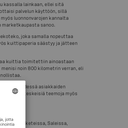
 kassalla lainkaan, ellei sitä
ttaisi palvelun käyttöön, sillä
, myös luonnonvarojen kannalta
 marketkaupasta sanoo.
 ekoteko, joka samalla nopeuttaa
yös kuittipaperia säästyy ja jätteen
a kuittia toimitettiin ainoastaan
enisi noin 800 kilometrin verran, eli
nollistaa.
nonvaroja yhdessä asiakkaiden
tavat ovat keskeisiä teemoja myös
issa, S-marketeissa, Saleissa,