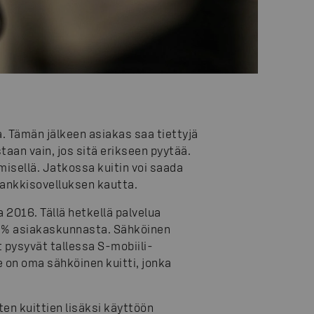
 Tämän jälkeen asiakas saa tiettyjä
aan vain, jos sitä erikseen pyytää.
isellä. Jatkossa kuitin voi saada
ankkisovelluksen kautta.
 2016. Tällä hetkellä palvelua
45 % asiakaskunnasta. Sähköinen
 pysyvät tallessa S-mobiili-
e on oma sähköinen kuitti, jonka
en kuittien lisäksi käyttöön