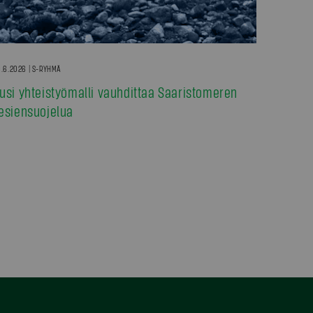
.6.2026 | S-RYHMÄ
usi yhteistyömalli vauhdittaa Saaristomeren
esiensuojelua