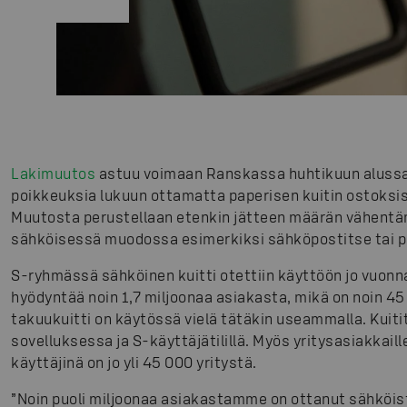
Lakimuutos
astuu voimaan Ranskassa huhtikuun alussa.
poikkeuksia lukuun ottamatta paperisen kuitin ostoksist
Muutosta perustellaan etenkin jätteen määrän vähentäm
sähköisessä muodossa esimerkiksi sähköpostitse tai p
S-ryhmässä sähköinen kuitti otettiin käyttöön jo vuonna
hyödyntää noin 1,7 miljoonaa asiakasta, mikä on noin 
takuukuitti on käytössä vielä tätäkin useammalla. Kuitit
sovelluksessa ja S-käyttäjätilillä.
Myös yritysasiakkaill
käyttäjinä on jo yli 45 000 yritystä.
”Noin puoli miljoonaa asiakastamme on ottanut sähköist