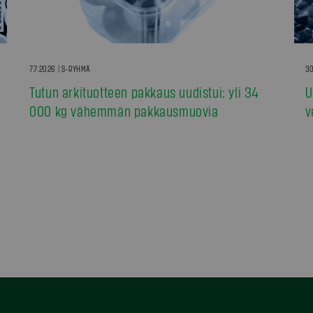
7.7.2026 | S-RYHMÄ
30
Tutun arkituotteen pakkaus uudistui: yli 34
U
000 kg vähemmän pakkausmuovia
v