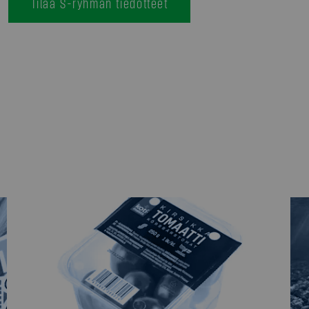
Tilaa S-ryhmän tiedotteet