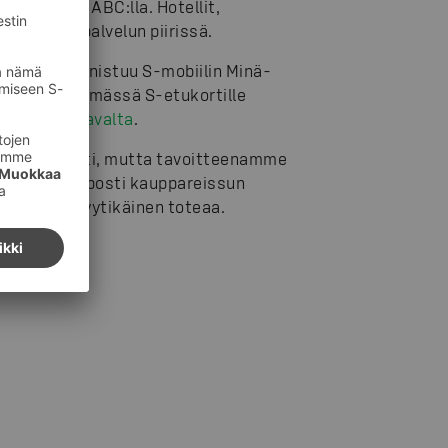
issa sekä ABC:lla. Hotellit,
 vielä ole palvelun piirissä.
töönotto onnistuu S-mobiilin Minä-
äydä päivittämässä S-etukortille
tyvät
S-kanavalta
.
automaattisesti, mutta tavoitteenamme
onnistuu helposti kauppareissun
teissa”, Lyytikäinen toteaa.