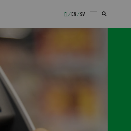
FI
EN
SV
/
/