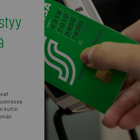
styy
ä
avat
 Suomessa
n kuitin
yhmän