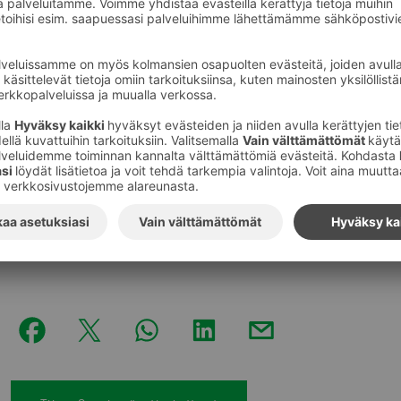
Alepoissa, Food Market Herkuissa, Sokoksissa, Emotione
ravintolat sekä prisma.fi- ja sokos.fi -verkkokaupat eivät
Sekä sähköisen kuitin että paperittoman asioinnin käyt
osion kautta. Tieto paperittomasta asioinnista tulee k
toimipaikan itsepalvelupisteellä. Tarkemmat ohjeet löy
”Tieto paperikuitittomuudesta ei vielä siirry kortille 
on kehittää tätä tulevaisuudessa. Aktivointi kuitenkin 
yhteydessä vaikkapa Prismassa tai useimmissa S-marke
Kuvat
:
SOK