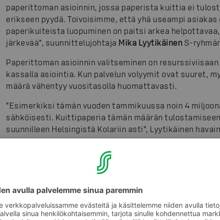
paperittoman asioinnin, jossa paperista kuittia ei tulostu
erikseen pyydä. Toivoisimme, että yhä useampi asiakas o
paperikuiteista luopuminen on paitsi arkea helpottavaa
järkevää”, suunnittelujohtaja
Mika Lyytikäinen
S-ryhmän
Paperittoman asioinnin valitseminen on resurssiviisaan
kassalla asiointia. Kun palvelun volyymit ovat suuret, m
määrä vähentyy vuositasolla huomattavasti.
”Esimerkiksi tämän vuoden tammikuussa noin 4 miljoona
sähköisesti. Kuittipaperia tämän määrän tulostamiseen m
suunnilleen Helsingistä Kolariin asti”, Lyytikäinen havain
Jokaisella tulostumattomalla kuitilla säästetään luon
kanssa. Vastuu ympäristöstä ja kestävät kuluttamisen 
S-ryhmän vastuullisuusohjelmassa
.
Palvelut käyttöön S-mobiilin kautta
S-ryhmän sähköinen kuitti on käytössä kaikissa Prismo