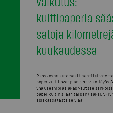
vaikutus:
kuittipaperia sää
satoja kilometrej
kuukaudessa
Ranskassa automaattisesti tulostett
paperikuitit ovat pian historiaa. Myös
yhä useampi asiakas valitsee sähköise
paperikuitin sijaan tai sen lisäksi, S-r
asiakasdatasta selviää.