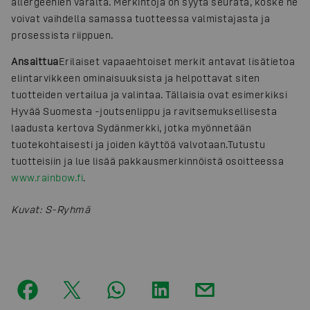
allergeenien varalta. Merkintöjä on syytä seurata, koske ne
voivat vaihdella samassa tuotteessa valmistajasta ja
prosessista riippuen.
Ansaittua
Erilaiset vapaaehtoiset merkit antavat lisätietoa
elintarvikkeen ominaisuuksista ja helpottavat siten
tuotteiden vertailua ja valintaa. Tällaisia ovat esimerkiksi
Hyvää Suomesta -joutsenlippu ja ravitsemuksellisesta
laadusta kertova Sydänmerkki, jotka myönnetään
tuotekohtaisesti ja joiden käyttöä valvotaan.
Tutustu
tuotteisiin ja lue lisää pakkausmerkinnöistä osoitteessa
www.rainbow.fi
.
Kuvat
:
S-Ryhmä