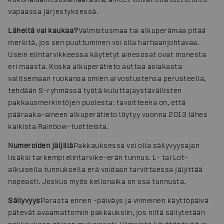
vapaassa järjestyksessä.
Läheltä vai kaukaa?
Valmistusmaa tai alkuperämaa pitää
merkitä, jos sen puuttuminen voi olla harhaanjohtavaa.
Usein elintarvikkeessa käytetyt ainesosat ovat monesta
eri maasta. Koska alkuperätieto auttaa asiakasta
valitsemaan ruokansa omien arvostustensa perusteella,
tehdään S-ryhmässä työtä kuluttajaystävällisten
pakkausmerkintöjen puolesta: tavoitteena on, että
pääraaka-aineen alkuperätieto löytyy vuonna 2013 lähes
kaikista Rainbow-tuotteista.
Numeroiden jäljillä
Pakkauksessa voi olla säilyvyysajan
lisäksi tarkempi elintarvike-erän tunnus. L- tai Lot-
alkuisella tunnuksella erä voidaan tarvittaessa jäljittää
nopeasti. Joskus myös kellonaika on osa tunnusta.
Säilyvyys
Parasta ennen -päiväys ja viimeinen käyttöpäivä
pätevät avaamattomiin pakkauksiin, jos niitä säilytetään