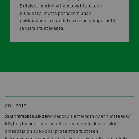
Erilaiset merkinnät kertovat tuotteen
sisällöstä, mutta parhaimmillaan
pakkauksesta saa tietoa ruoan alkuperästä
ja valmistustavasta.
29.1.2013
Suurimmasta alkaen
Ainesosaluettelosta näet tuotteessa
käytetyt aineet suuruusjärjestyksessä. Jos joitakin
ainesosia on alle kaksi prosenttia tuotteen
kokonaisainesosamäärästä, aineet voivat olla luetteloitu