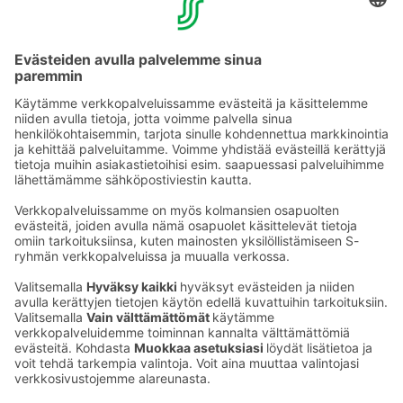
YHTEYSTIEDOT
Sähköpostiosoitteet S-ryhmässä ovat muotoa
etunimi.sukunimi@sok.fi
Seuraa meitä
: