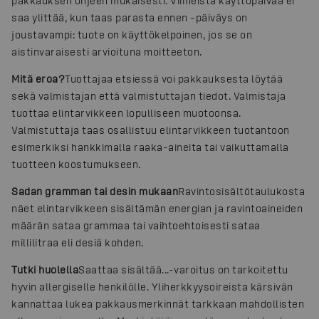
pakkauksen ohjeen mukaisesti. Viimeistä käyttöpäivää ei
saa ylittää, kun taas parasta ennen -päiväys on
joustavampi: tuote on käyttökelpoinen, jos se on
aistinvaraisesti arvioituna moitteeton.
Mitä eroa?
Tuottajaa etsiessä voi pakkauksesta löytää
sekä valmistajan että valmistuttajan tiedot. Valmistaja
tuottaa elintarvikkeen lopulliseen muotoonsa.
Valmistuttaja taas osallistuu elintarvikkeen tuotantoon
esimerkiksi hankkimalla raaka-aineita tai vaikuttamalla
tuotteen koostumukseen.
Sadan gramman tai desin mukaan
Ravintosisältötaulukosta
näet elintarvikkeen sisältämän energian ja ravintoaineiden
määrän sataa grammaa tai vaihtoehtoisesti sataa
millilitraa eli desiä kohden.
Tutki huolella
Saattaa sisältää...-varoitus on tarkoitettu
hyvin allergiselle henkilölle. Yliherkkyysoireista kärsivän
kannattaa lukea pakkausmerkinnät tarkkaan mahdollisten