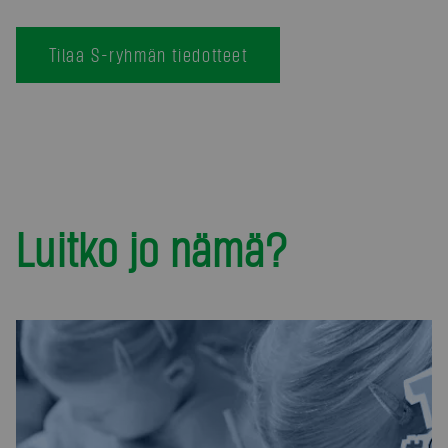
Tilaa S-ryhmän tiedotteet
Luitko jo nämä?