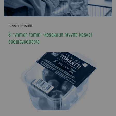
10.7.2026 | S-RYHMÄ
S-ryhmän tammi–kesäkuun myynti kasvoi
edellisvuodesta