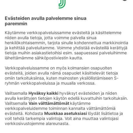
YHTEYSTIEDOT
Sähköpostiosoitteet S-ryhmässä ovat muotoa
etunimi.sukunimi@sok.fi
Seuraa meitä
: