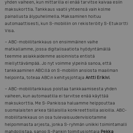
yhden vaiheen, kun mittarilla ei enää tarvitse kaivaa esiin
maksukorttia. Tankkaus vaatii yhteensä vain kolme
painallusta älypuhelimella. Maksaminen hoituu
automaattisesti, kun S-mobiiliin on rekisteröity S-Etukortti
Visa.
– ABC-mobiilitankkaus on ensimmäinen vaihe
matkallamme, jossa digitalisaatiota hyödyntämällä
teemme asiakkaidemme asioinnista entistä
miellyttävämpää. Jo nyt voimme ylpeinä sanoa, että
tankkaaminen ABC:llä on S-mobiilin ansiosta maailman
helpointa, toteaa ABC:n kehitysjohtaja
Antti Erikivi
.
– ABC-mobiilitankkaus poistaa tankkaamisesta yhden
vaiheen, kun automaatilla ei tarvitse enää käyttää
maksukorttia. Me S-Pankissa haluamme helppouttaa
suomalaisten arkea tällaisilla konkreettisilla asioilla. ABC-
mobiilitankkaus on osa tulevaisuudenvisiotamme
helpommasta arjesta, jonka S-ryhmän uniikki toimintamalli
mahdollistaa, sanoo S-Pankin toimitusjohtaja
Pekka