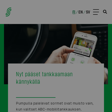
FI
EN
SV
/
/
Nyt pääset tankkaamaan
kännykällä
Pumpulla palelevat sormet ovat muisto vain,
kun valitset ABC-mobiilitankkauksen.