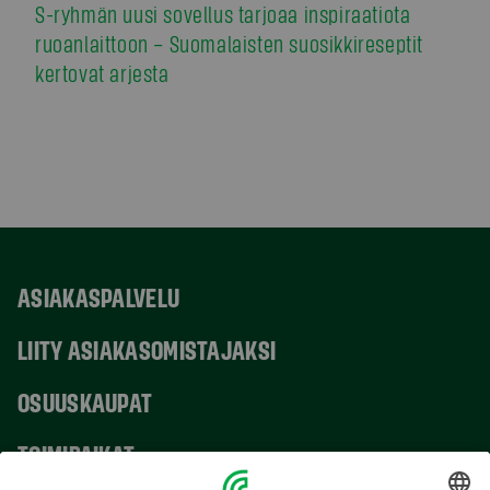
S-ryhmän uusi sovellus tarjoaa inspiraatiota
ruoanlaittoon – Suomalaisten suosikkireseptit
kertovat arjesta
ASIAKASPALVELU
LIITY ASIAKASOMISTAJAKSI
OSUUSKAUPAT
TOIMIPAIKAT