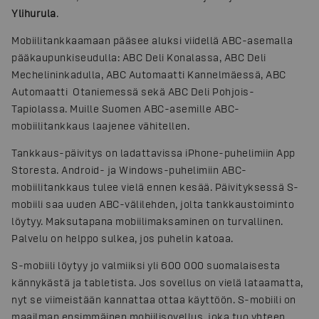
Ylihurula
.
Mobiilitankkaamaan pääsee aluksi viidellä ABC-asemalla
pääkaupunkiseudulla: ABC Deli Konalassa, ABC Deli
Mechelininkadulla, ABC Automaatti Kannelmäessä, ABC
Automaatti Otaniemessä sekä ABC Deli Pohjois-
Tapiolassa. Muille Suomen ABC-asemille ABC-
mobiilitankkaus laajenee vähitellen.
Tankkaus-päivitys on ladattavissa iPhone-puhelimiin App
Storesta. Android- ja Windows-puhelimiin ABC-
mobiilitankkaus tulee vielä ennen kesää. Päivityksessä S-
mobiili saa uuden ABC-välilehden, jolta tankkaustoiminto
löytyy. Maksutapana mobiilimaksaminen on turvallinen.
Palvelu on helppo sulkea, jos puhelin katoaa.
S-mobiili löytyy jo valmiiksi yli 600 000 suomalaisesta
kännykästä ja tabletista. Jos sovellus on vielä lataamatta,
nyt se viimeistään kannattaa ottaa käyttöön. S-mobiili on
maailman ensimmäinen mobiilisovellus, joka tuo yhteen