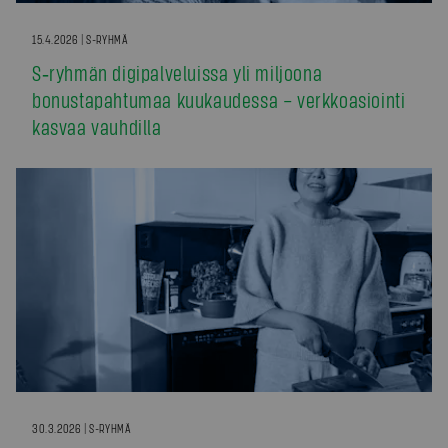
15.4.2026 | S-RYHMÄ
S‑ryhmän digipalveluissa yli miljoona
bonustapahtumaa kuukaudessa – verkkoasiointi
kasvaa vauhdilla
30.3.2026 | S-RYHMÄ