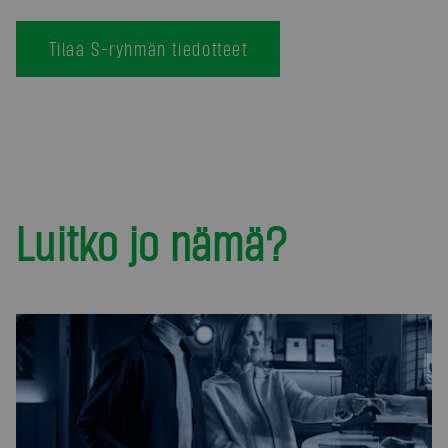
Tilaa S-ryhmän tiedotteet
Luitko jo nämä?