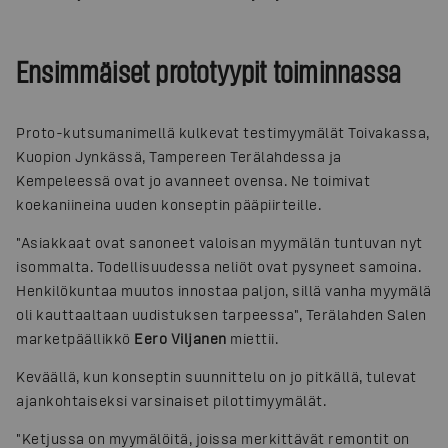
Ensimmäiset prototyypit toiminnassa
Proto-kutsumanimellä kulkevat testimyymälät Toivakassa,
Kuopion Jynkässä, Tampereen Terälahdessa ja
Kempeleessä ovat jo avanneet ovensa. Ne toimivat
koekaniineina uuden konseptin pääpiirteille.
"Asiakkaat ovat sanoneet valoisan myymälän tuntuvan nyt
isommalta. Todellisuudessa neliöt ovat pysyneet samoina.
Henkilökuntaa muutos innostaa paljon, sillä vanha myymälä
oli kauttaaltaan uudistuksen tarpeessa", Terälahden Salen
marketpäällikkö
Eero Viljanen
miettii.
Keväällä, kun konseptin suunnittelu on jo pitkällä, tulevat
ajankohtaiseksi varsinaiset pilottimyymälät.
"Ketjussa on myymälöitä, joissa merkittävät remontit on