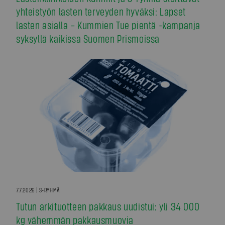
yhteistyön lasten terveyden hyväksi: Lapset
lasten asialla – Kummien Tue pientä -kampanja
syksyllä kaikissa Suomen Prismoissa
7.7.2026 | S-RYHMÄ
Tutun arkituotteen pakkaus uudistui: yli 34 000
kg vähemmän pakkausmuovia