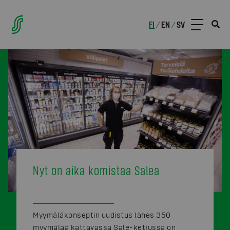
FI
EN
SV
/
/
Nyt on aika komistaa Salea
Myymäläkonseptin uudistus lähes 350
myymälää kattavassa Sale-ketjussa on