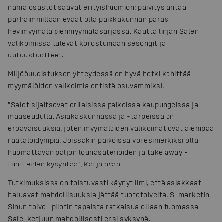
nämä osastot saavat erityishuomion: päivitys antaa
parhaimmillaan eväät olla paikkakunnan paras
hevimyymälä pienmyymäläsarjassa. Kautta linjan Salen
valikoimissa tulevat korostumaan sesongit ja
uutuustuotteet.
Miljööuudistuksen yhteydessä on hyvä hetki kehittää
myymälöiden valikoimia entistä osuvammiksi.
"Salet sijaitsevat erilaisissa paikoissa kaupungeissa ja
maaseudulla. Asiakaskunnassa ja -tarpeissa on
eroavaisuuksia, joten myymälöiden valikoimat ovat aiempaa
räätälöidympiä. Joissakin paikoissa voi esimerkiksi olla
huomattavan paljon lounasaterioiden ja take away -
tuotteiden kysyntää", Katja avaa.
Tutkimuksissa on toistuvasti käynyt ilmi, että asiakkaat
haluavat mahdollisuuksia jättää tuotetoiveita. S-marketin
Sinun toive -pilotin tapaista ratkaisua ollaan tuomassa
Sale-ketjuun mahdollisesti ensi syksynä.