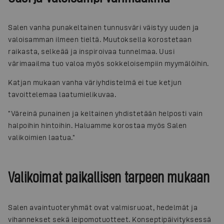
Salen vanha punakeltainen tunnusväri väistyy uuden ja
valoisamman ilmeen tieltä. Muutoksella korostetaan
raikasta, selkeää ja inspiroivaa tunnelmaa. Uusi
värimaailma tuo valoa myös sokkeloisempiin myymälöihin.
Katjan mukaan vanha väriyhdistelmä ei tue ketjun
tavoittelemaa laatumielikuvaa.
"Väreinä punainen ja keltainen yhdistetään helposti vain
halpoihin hintoihin. Haluamme korostaa myös Salen
valikoimien laatua."
Valikoimat paikallisen tarpeen mukaan
Salen avaintuoteryhmät ovat valmisruoat, hedelmät ja
vihannekset sekä leipomotuotteet. Konseptipäivityksessä