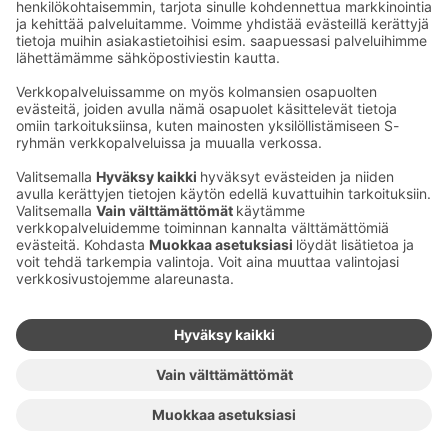
Sähköpostiosoitteet S-ryhmässä ovat muotoa
etunimi.sukunimi@sok.fi
Seuraa meitä
:
Muuta evästeasetuksia
Evästeinformaatio
S-ryhmän tietosuoja