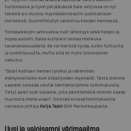
tuntemassa ja hyvin pärjäävässä Sale-ketjussa on nyt
tekeillä iso muutos myymäläkonseptin uudistamisen
merkeissä. Suunnittelutyö valmistuu kesään mennessä.
Toimipaikkojen vahvuuksia ovat läheisyys sekä helppo ja
nopea asiointi. Salea kuitenkin leimaa mielikuva
tavanomaisuudesta. Se voi merkitä hyvää, kuten tuttuutta
ja luotettavuutta, mutta sillä on myös toisenlainen
vaikutus.
"Salet koetaan hieman tylsiksi ja vähemmän
elämyksellisiksi kuin kilpailijoiden myymälät. Tästä olemme
saaneet selkeää viestiä teettämistämme tutkimuksista.
Tietyt asiat ovat sellaisia, joita päivittämällä voimme saada
muutosta mielikuvaan", tiivistää konseptikehityksestä
vastaava johtaja
Katja Tapio
SOK Marketkaupasta.
Uusi ja valoisampi värimaailma