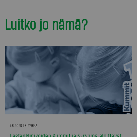
Luitko jo nämä?
7.8.2026 | S-RYHMÄ
Lastenklinikoiden Kummit ja S-ryhmä aloittavat