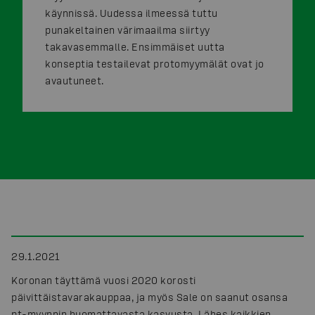
käynnissä. Uudessa ilmeessä tuttu
punakeltainen värimaailma siirtyy
takavasemmalle. Ensimmäiset uutta
konseptia testailevat protomyymälät ovat jo
avautuneet.
29.1.2021
Koronan täyttämä vuosi 2020 korosti
päivittäistavarakauppaa, ja myös Sale on saanut osansa
pt-myynnin huomattavasta kasvusta. Lähes kaikkien