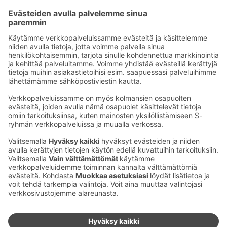
Sähköpostiosoitteet S-ryhmässä ovat muotoa
etunimi.sukunimi@sok.fi
Seuraa meitä
:
Muuta evästeasetuksia