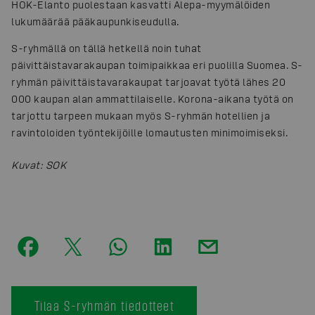
HOK-Elanto puolestaan kasvatti Alepa-myymälöiden
lukumäärää pääkaupunkiseudulla.
S-ryhmällä on tällä hetkellä noin tuhat
päivittäistavarakaupan toimipaikkaa eri puolilla Suomea. S-
ryhmän päivittäistavarakaupat tarjoavat työtä lähes 20
000 kaupan alan ammattilaiselle. Korona-aikana työtä on
tarjottu tarpeen mukaan myös S-ryhmän hotellien ja
ravintoloiden työntekijöille lomautusten minimoimiseksi.
Kuvat
:
SOK
Tilaa S-ryhmän tiedotteet