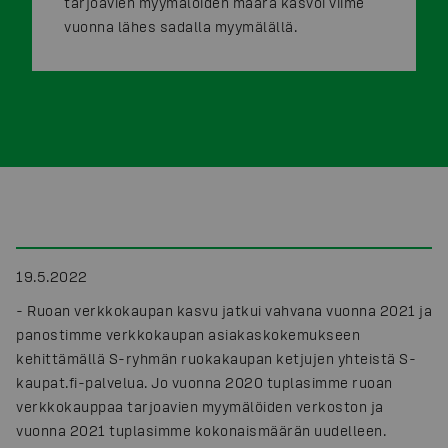
tarjoavien myymälöiden määrä kasvoi viime
vuonna lähes sadalla myymälällä.
19.5.2022
- Ruoan verkkokaupan kasvu jatkui vahvana vuonna 2021 ja
panostimme verkkokaupan asiakaskokemukseen
kehittämällä S-ryhmän ruokakaupan ketjujen yhteistä S-
kaupat.fi-palvelua. Jo vuonna 2020 tuplasimme ruoan
verkkokauppaa tarjoavien myymälöiden verkoston ja
vuonna 2021 tuplasimme kokonaismäärän uudelleen.