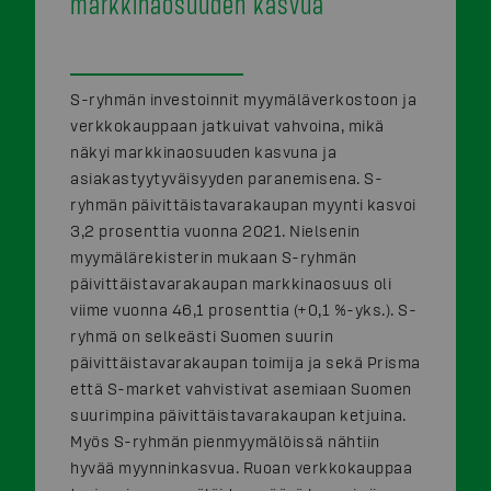
markkinaosuuden kasvua
S-ryhmän investoinnit myymäläverkostoon ja
verkkokauppaan jatkuivat vahvoina, mikä
näkyi markkinaosuuden kasvuna ja
asiakastyytyväisyyden paranemisena. S-
ryhmän päivittäistavarakaupan myynti kasvoi
3,2 prosenttia vuonna 2021. Nielsenin
myymälärekisterin mukaan S-ryhmän
päivittäistavarakaupan markkinaosuus oli
viime vuonna 46,1 prosenttia (+0,1 %-yks.). S-
ryhmä on selkeästi Suomen suurin
päivittäistavarakaupan toimija ja sekä Prisma
että S-market vahvistivat asemiaan Suomen
suurimpina päivittäistavarakaupan ketjuina.
Myös S-ryhmän pienmyymälöissä nähtiin
hyvää myynninkasvua. Ruoan verkkokauppaa