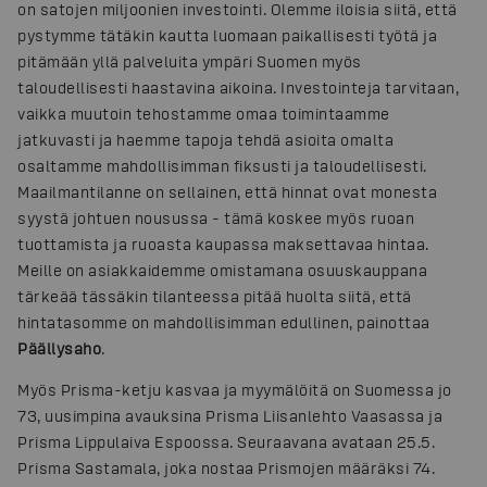
on satojen miljoonien investointi. Olemme iloisia siitä, että
pystymme tätäkin kautta luomaan paikallisesti työtä ja
pitämään yllä palveluita ympäri Suomen myös
taloudellisesti haastavina aikoina. Investointeja tarvitaan,
vaikka muutoin tehostamme omaa toimintaamme
jatkuvasti ja haemme tapoja tehdä asioita omalta
osaltamme mahdollisimman fiksusti ja taloudellisesti.
Maailmantilanne on sellainen, että hinnat ovat monesta
syystä johtuen nousussa - tämä koskee myös ruoan
tuottamista ja ruoasta kaupassa maksettavaa hintaa.
Meille on asiakkaidemme omistamana osuuskauppana
tärkeää tässäkin tilanteessa pitää huolta siitä, että
hintatasomme on mahdollisimman edullinen, painottaa
Päällysaho
.
Myös Prisma-ketju kasvaa ja myymälöitä on Suomessa jo
73, uusimpina avauksina Prisma Liisanlehto Vaasassa ja
Prisma Lippulaiva Espoossa. Seuraavana avataan 25.5.
Prisma Sastamala, joka nostaa Prismojen määräksi 74.