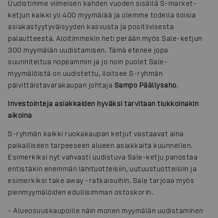
Uudistimme viimeisen kahden vuoden sisällä S-market-
ketjun kaikki yli 400 myymälää ja olemme todella iloisia
asiakastyytyväisyyden kasvusta ja positiivisesta
palautteesta. Aloitimmekin heti perään myös Sale-ketjun
300 myymälän uudistamisen. Tämä etenee jopa
suunniteltua nopeammin ja jo noin puolet Sale-
myymälöistä on uudistettu, iloitsee S-ryhmän
päivittäistavarakaupan johtaja
Sampo Päällysaho
.
Investointeja asiakkaiden hyväksi tarvitaan tiukkoinakin
aikoina
S-ryhmän kaikki ruokakaupan ketjut vastaavat aina
paikalliseen tarpeeseen alueen asiakkaita kuunnellen.
Esimerkiksi nyt vahvasti uudistuva Sale-ketju panostaa
entistäkin enemmän lähituotteisiin, uutuustuotteisiin ja
esimerkiksi take away -ratkaisuihin. Sale tarjoaa myös
pienmyymälöiden edullisimman ostoskorin.
- Alueosuuskaupoille näin monen myymälän uudistaminen