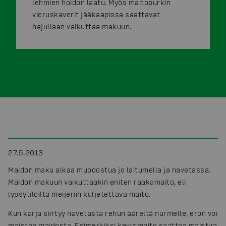
lehmien hoidon laatu. Myös maitopurkin
vieruskaverit jääkaapissa saattavat
hajullaan vaikuttaa makuun.
27.5.2013
Maidon maku alkaa muodostua jo laitumella ja navetassa.
Maidon makuun vaikuttaakin eniten raakamaito, eli
lypsytiloilta meijeriin kuljetettava maito.
Kun karja siirtyy navetasta rehun ääreltä nurmelle, eron voi
maistaa maidosta. Esimerkiksi kevytmaito saattaa maistua