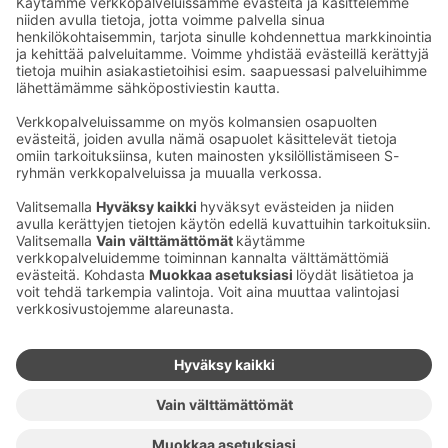
Sähköpostiosoitteet S-ryhmässä ovat muotoa
etunimi.sukunimi@sok.fi
Seuraa meitä
:
Muuta evästeasetuksia
Evästeinformaatio
S-ryhmän tietosuoja