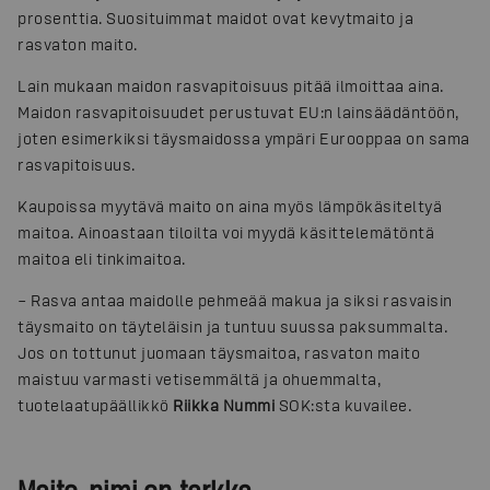
prosenttia. Suosituimmat maidot ovat kevytmaito ja
rasvaton maito.
Lain mukaan maidon rasvapitoisuus pitää ilmoittaa aina.
Maidon rasvapitoisuudet perustuvat EU:n lainsäädäntöön,
joten esimerkiksi täysmaidossa ympäri Eurooppaa on sama
rasvapitoisuus.
Kaupoissa myytävä maito on aina myös lämpökäsiteltyä
maitoa. Ainoastaan tiloilta voi myydä käsittelemätöntä
maitoa eli tinkimaitoa.
– Rasva antaa maidolle pehmeää makua ja siksi rasvaisin
täysmaito on täyteläisin ja tuntuu suussa paksummalta.
Jos on tottunut juomaan täysmaitoa, rasvaton maito
maistuu varmasti vetisemmältä ja ohuemmalta,
tuotelaatupäällikkö
Riikka Nummi
SOK:sta kuvailee.