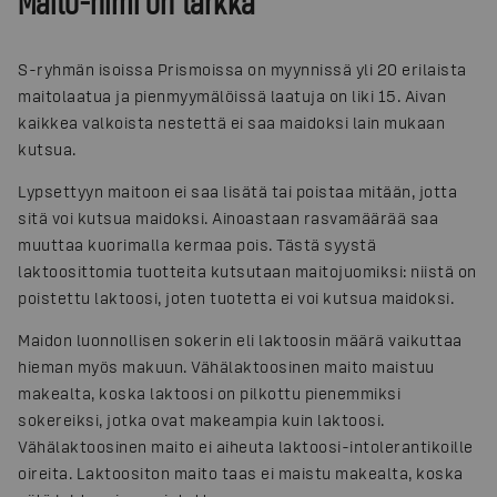
Maito-nimi on tarkka
S-ryhmän isoissa Prismoissa on myynnissä yli 20 erilaista
maitolaatua ja pienmyymälöissä laatuja on liki 15. Aivan
kaikkea valkoista nestettä ei saa maidoksi lain mukaan
kutsua.
Lypsettyyn maitoon ei saa lisätä tai poistaa mitään, jotta
sitä voi kutsua maidoksi. Ainoastaan rasvamäärää saa
muuttaa kuorimalla kermaa pois. Tästä syystä
laktoosittomia tuotteita kutsutaan maitojuomiksi: niistä on
poistettu laktoosi, joten tuotetta ei voi kutsua maidoksi.
Maidon luonnollisen sokerin eli laktoosin määrä vaikuttaa
hieman myös makuun. Vähälaktoosinen maito maistuu
makealta, koska laktoosi on pilkottu pienemmiksi
sokereiksi, jotka ovat makeampia kuin laktoosi.
Vähälaktoosinen maito ei aiheuta laktoosi-intolerantikoille
oireita. Laktoositon maito taas ei maistu makealta, koska