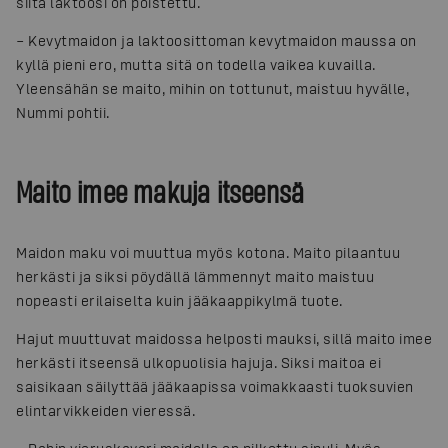
siitä laktoosi on poistettu.
– Kevytmaidon ja laktoosittoman kevytmaidon maussa on
kyllä pieni ero, mutta sitä on todella vaikea kuvailla.
Yleensähän se maito, mihin on tottunut, maistuu hyvälle,
Nummi pohtii.
Maito imee makuja itseensä
Maidon maku voi muuttua myös kotona. Maito pilaantuu
herkästi ja siksi pöydällä lämmennyt maito maistuu
nopeasti erilaiselta kuin jääkaappikylmä tuote.
Hajut muuttuvat maidossa helposti mauksi, sillä maito imee
herkästi itseensä ulkopuolisia hajuja. Siksi maitoa ei
saisikaan säilyttää jääkaapissa voimakkaasti tuoksuvien
elintarvikkeiden vieressä.