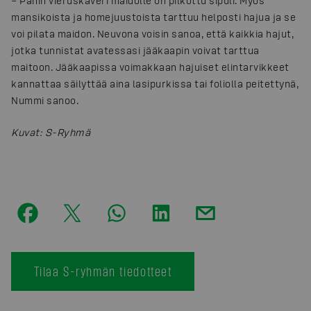
– Pahin vieruskaveri maidolle on pilkottu sipuli. Myös
mansikoista ja homejuustoista tarttuu helposti hajua ja se
voi pilata maidon. Neuvona voisin sanoa, että kaikkia hajut,
jotka tunnistat avatessasi jääkaapin voivat tarttua
maitoon. Jääkaapissa voimakkaan hajuiset elintarvikkeet
kannattaa säilyttää aina lasipurkissa tai foliolla peitettynä,
Nummi sanoo.
Kuvat
:
S-Ryhmä
Tilaa S-ryhmän tiedotteet