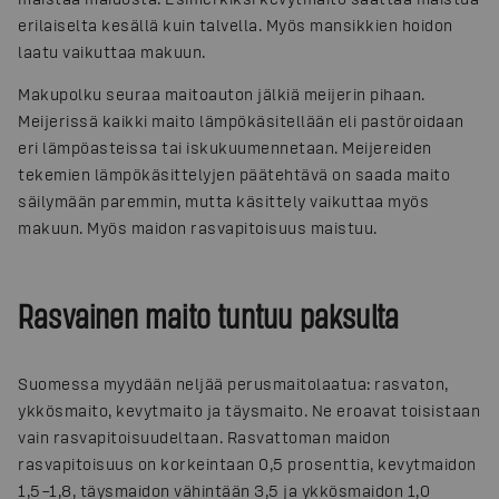
erilaiselta kesällä kuin talvella. Myös mansikkien hoidon
laatu vaikuttaa makuun.
Makupolku seuraa maitoauton jälkiä meijerin pihaan.
Meijerissä kaikki maito lämpökäsitellään eli pastöroidaan
eri lämpöasteissa tai iskukuumennetaan. Meijereiden
tekemien lämpökäsittelyjen päätehtävä on saada maito
säilymään paremmin, mutta käsittely vaikuttaa myös
makuun. Myös maidon rasvapitoisuus maistuu.
Rasvainen maito tuntuu paksulta
Suomessa myydään neljää perusmaitolaatua: rasvaton,
ykkösmaito, kevytmaito ja täysmaito. Ne eroavat toisistaan
vain rasvapitoisuudeltaan. Rasvattoman maidon
rasvapitoisuus on korkeintaan 0,5 prosenttia, kevytmaidon
1,5–1,8, täysmaidon vähintään 3,5 ja ykkösmaidon 1,0