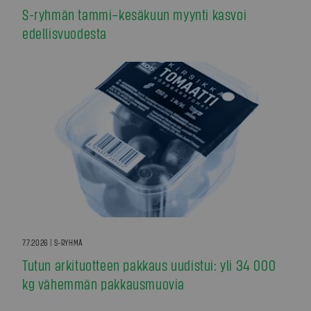
S-ryhmän tammi–kesäkuun myynti kasvoi
edellisvuodesta
7.7.2026 | S-RYHMÄ
Tutun arkituotteen pakkaus uudistui: yli 34 000
kg vähemmän pakkausmuovia