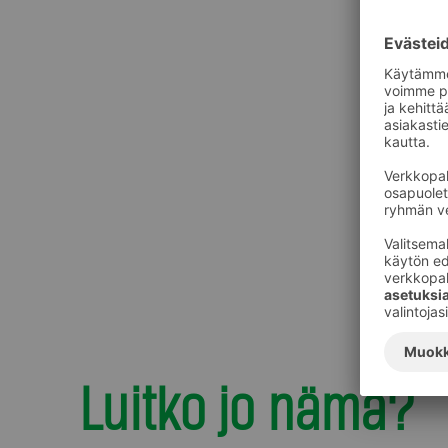
Luitko jo nämä?