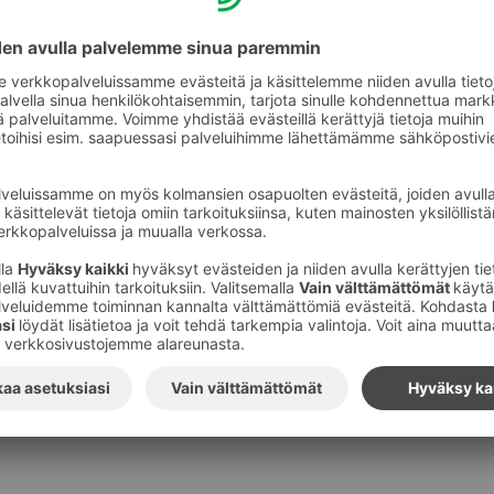
Kuvat
:
S-ryhmä
Tilaa S-ryhmän tiedotteet