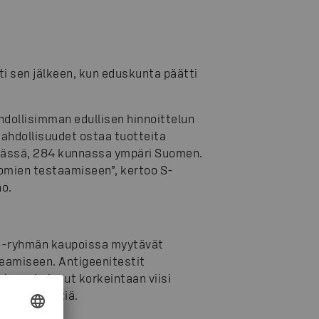
ti sen jälkeen, kun eduskunta päätti
dollisimman edullisen hinnoittelun
mahdollisuudet ostaa tuotteita
ässä, 284 kunnassa ympäri Suomen.
tomien testaamiseen”, kertoo S-
ho.
. S-ryhmän kaupoissa myytävät
teamiseen. Antigeenitestit
ta on kulunut korkeintaan viisi
 koronatestiä.