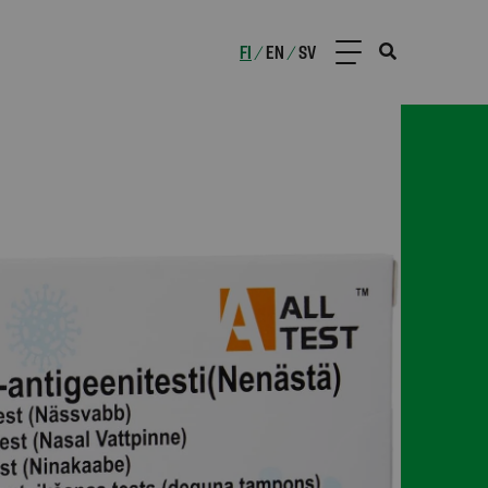
FI
EN
SV
/
/