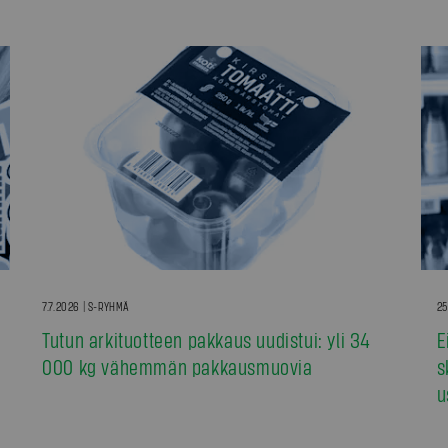
7.7.2026 | S-RYHMÄ
25
Tutun arkituotteen pakkaus uudistui: yli 34
E
000 kg vähemmän pakkausmuovia
s
u