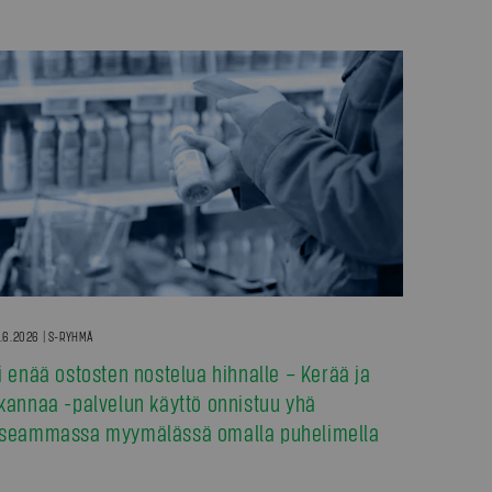
.6.2026 | S-RYHMÄ
i enää ostosten nostelua hihnalle – Kerää ja
kannaa -palvelun käyttö onnistuu yhä
seammassa myymälässä omalla puhelimella