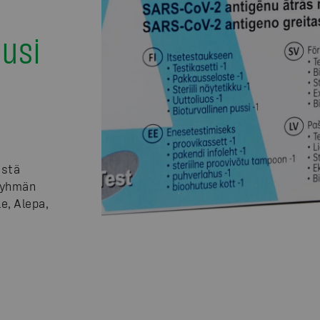
usi
ästä
-ryhmän
e, Alepa,