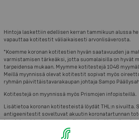
Hintoja laskettiin edellisen kerran tammikuun alussa he
vapauttaa kotitestit väliaikaisesti arvonlisäverosta.
”Koemme koronan kotitestien hyvän saatavuuden ja mah
varmistamisen tärkeäksi, jotta suomalaisilla on hyvät 
tarpeidensa mukaan. Myymme kotitestejä 1046 myymäl
Meillä myynnissä olevat kotitestit sopivat myös oireet
ryhmän päivittäistavarakaupan johtaja Sampo Päällysa
Kotitestejä on myynnissä myös Prismojen infopisteillä.
Lisätietoa koronan kotitesteistä löydät THL:n sivuilta
antigeenitestit soveltuvat akuutin koronatartunnan to
tunnistavat tartunnan parhaiten, kun oireiden alkamises
päivää. Kotitesti ei korvaa terveydenhuollossa tehtävää