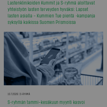
Lastenklinikoiden Kummit ja S-ryhmä aloittavat
yhteistyön lasten terveyden hyväksi: Lapset
lasten asialla – Kummien Tue pientä -kampanja
syksyllä kaikissa Suomen Prismoissa
10.7.2026 | S-RYHMÄ
S-ryhmän tammi–kesäkuun myynti kasvoi