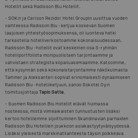
Hotellit sekä Radisson Blu Hotellit.
-
SOK:n ja Carlson Rezidor Hotel Groupin uusittua vuoden
vaihteessa Radisson Blu -ketjua koskevan Suomen
laajuisen yhteistyösopimuksensa, oli luonteva hetki
tarkastella hotelliverkostoamme kokonaisuudessaan.
Radisson Blu -hotellit ovat keskeinen osa S-ryhmän
hotelliportfoliota monipuolistaen tarjontaamme ja
vahvistaen strategista kilpailuasemaamme. Katsoimme,
että kysynnän sekä kokonaistarjontamme näkökulmasta
Tammer ja Aleksanteri sopivat erinomaisesti dynaamiseen
Radisson Blu -hotelliketjuun, sanoo Sokotel Oy:n
toimitusjohtaja
Tapio Satta
.
-
Suomen Radisson Blu Hotellit elävät huimassa
nosteessa, mistä viimeaikaisten tunnustusten lisäksi
kertoo hotelliemme sijoittuminen Skandinavian parhaiden
Radisson Blu Hotellien joukkoon asiakastyytyväisyydessä.
Lisäksi yleisestä markkinatilanteesta täysin poikkeava