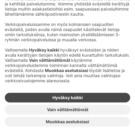
Sähköpostiosoitteet S-ryhmässä ovat muotoa
etunimi.sukunimi@sok.fi
Seuraa meitä
:
Muuta evästeasetuksia
Evästeinformaatio
S-ryhmän tietosuoja