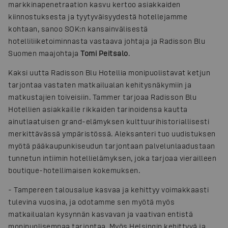
markkinapenetraation kasvu kertoo asiakkaiden
kiinnostuksesta ja tyytyväisyydestä hotellejamme
kohtaan, sanoo SOK:n kansainvälisestä
hotelliliiketoiminnasta vastaava johtaja ja Radisson Blu
Suomen maajohtaja
Tomi Peitsalo
.
Kaksi uutta Radisson Blu Hotellia monipuolistavat ketjun
tarjontaa vastaten matkailualan kehitysnäkymiin ja
matkustajien toiveisiin. Tammer tarjoaa Radisson Blu
Hotellien asiakkaille rikkaiden tarinoidensa kautta
ainutlaatuisen grand-elämyksen kulttuurihistoriallisesti
merkittävässä ympäristössä. Aleksanteri tuo uudistuksen
myötä pääkaupunkiseudun tarjontaan palvelunlaadustaan
tunnetun intiimin hotellielämyksen, joka tarjoaa vierailleen
boutique-hotellimaisen kokemuksen.
-
Tampereen talousalue kasvaa ja kehittyy voimakkaasti
tulevina vuosina, ja odotamme sen myötä myös
matkailualan kysynnän kasvavan ja vaativan entistä
monipuolisempaa tarjontaa. Myös Helsingin kehittyvä ja