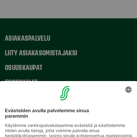
ASIAKASPALVELU
LIITY ASIAKASOMISTAJAKSI
OSUUSKAUPAT
TOIMIPAIKAT
YHTEYSTIEDOT