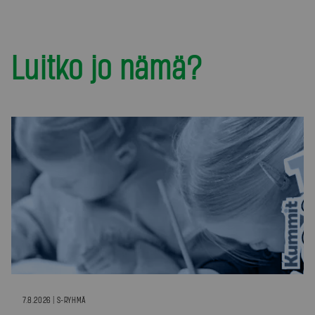
Luitko jo nämä?
7.8.2026 | S-RYHMÄ