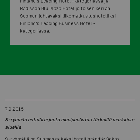
Finland's Leading Hotel -kategoriassa ja
Radisson Blu Plaza Hotel jo toisen kerran
Suomen johtavaksi liikematkustushotelliksi
Finland's Leading Business Hotel -
kategoriassa.
7.9.2015
S-ryhmän hotellitarjonta monipuolistuu tärkeillä markkina-
alueilla
S-ryhmällä on Suomessa kaksi hotellibrändiä: Sokos