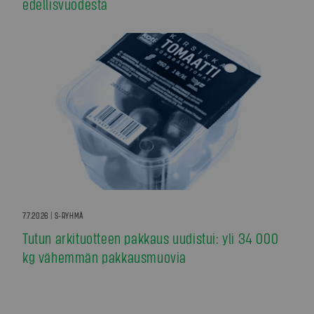
edellisvuodesta
7.7.2026 | S-RYHMÄ
Tutun arkituotteen pakkaus uudistui: yli 34 000
kg vähemmän pakkausmuovia