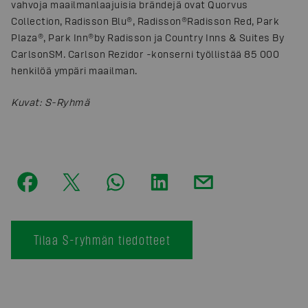
vahvoja maailmanlaajuisia brändejä ovat Quorvus
Collection, Radisson Blu®, Radisson®Radisson Red, Park
Plaza®, Park Inn®by Radisson ja Country Inns & Suites By
CarlsonSM. Carlson Rezidor -konserni työllistää 85 000
henkilöä ympäri maailman.
Kuvat
:
S-Ryhmä
Tilaa S-ryhmän tiedotteet