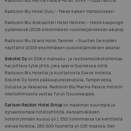
Radisson Blu Marina Palace Hotel Turku – Lupa nauttia
Radisson Blu Hotel Oulu – Tekee kaiken mahdolliseksi
Radisson Blu Aleksanteri Hotel Helsinki – Helmi kaupungin
sydämessä (2016 ensimmäisen vuosineljänneksen aikana)
Radisson Blu Grand Hotel Tammer – Suurten tarinoiden
näyttämö (2016 ensimmäisen vuosineljänneksen aikana)
Sokotel Oy
on SOK:n matkailu- ja ravitsemisliiketoimintaa
harjoittava tytäryhtiö, joka operoi Suomessa viittä
Radisson Blu Hotellia ja kuuttatoista Sokos Hotellia.
Sokotel Oy toimii pääkaupunkiseudulla, Tampereella,
Oulussa ja Vaasassa. Radisson Blu Marina Palace Hotellin
liiketoiminnasta vastaa Turun Osuuskauppa.
Carlson Rezidor Hotel Group
on maailman suurimpia ja
dynaamisimpia hotelliyhtiöitä. Kansainväliseen
hotelliryhmään kuuluu yli 1 350 toiminnassa tai kehitteillä
olevaa hotellia, 180 000 huonetta yli 105 maassa. Sen