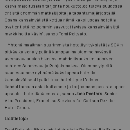
kasva majoitusalan tarjonta houkuttelee tulevaisuudessa
entistä enemmän matkailijoita ja tapahtumajärjestäjiä.
Osana kansainvälistä ketjua nämä kaksi upeaa hotellia
ovat entistä helpommin saavutettavissa kansainvälisiltä
markkinoilta käsin", sanoo Tomi Peitsalo.
-
Yhtenä maailman suurimmista hotelliyrityksistä ja SOK:n
pitkäaikaisena ylpeänä kumppanina olemme hyvässä
asemassa uusien bisness-mahdollisuuksien luomisen
suhteen Suomessa ja Pohjoismaissa. Olemme ylpeitä
saadessamme nyt nämä kaksi upeaa hotellia
kansainvälisesti palkittuun hotelli-portfolioon
ilahduttamaan asiakkaitamme ja tarjoamaan parasta upper
upscale -hotellikokemusta, sanoo
Joep Peeters
, Senior
Vice President, Franchise Services for Carlson Rezidor
Hotel Group.
Lisätietoja:
Tomi Peitsalo, liiketoimintajohtaja ja Radisson Blu Suomen