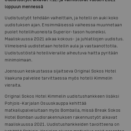
loppuun mennessä
Uudistustyöt tehdään vaiheittain, ja hotelli on auki koko
uudistuksen ajan. Ensimmäisessä vaiheessa muunnetaan
puolet hotellihuoneista Superior-tason huoneiksi.
Maaliskuussa 2021 alkaa kokous- ja juhlatilojen uudistus.
Viimeisenä uudistetaan hotellin aula ja vastaanottotila.
Uudistustöistä hotellivieraille aiheutuva haitta pyritään
minimoimaan.
Joensuun keskustassa sijaitseva Original Sokos Hotel
Vaakuna palvelee tarvittaessa myös hotelli Kimmelin
vieraita.
Original Sokos Hotel Kimmelin uudistushankkeen lisäksi
Pohjois-Karjalan Osuuskauppa kehittää
matkailupalveluitaan myös Bomballa, missä Break Sokos
Hotel Bomban uudisrakennuksen rakennustyöt alkavat
maaliskuussa 2021. Uudistushankkeiden tavoitteena on