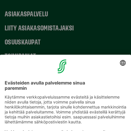
ASIAKASPALVELU
LIITY ASIAKASOMISTAJAKSI
OSUUSKAUPAT
TOIMIPAIKAT
YHTEYSTIEDOT
Sähköpostiosoitteet S-ryhmässä ovat muotoa
etunimi.sukunimi@sok.fi