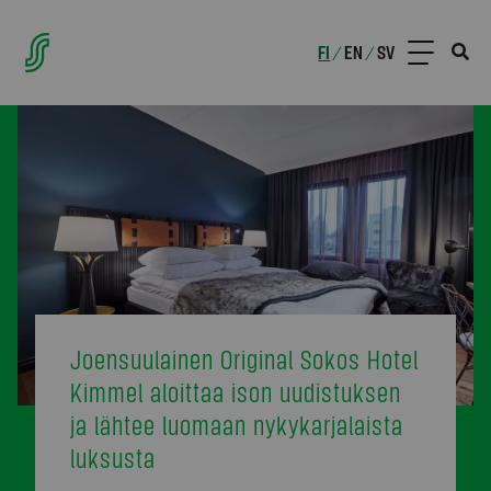
FI
EN
SV
/
/
Joensuulainen Original Sokos Hotel
Kimmel aloittaa ison uudistuksen
ja lähtee luomaan nykykarjalaista
luksusta