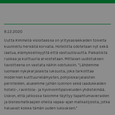
8.12.2020
Uutta Kimmeliä visioitaessa on yritysasiakkaiden toiveita
kuunneltu herkällä korvalla. Hotellilta odotetaan nyt sekä
laatua, elämyksellisyyttä että vastuullisuutta. Paikallista
ruokaa ja kulttuuria arvostetaan. Mittavan uudistuksen
tavoitteena on vastata näihin odotuksiin. ”Lähdemme
luomaan nykykarjalaista luksusta, joka tarkoittaa
modernien kulttuurielämysten, pohjoiskarjalaisten
perinteiden, alueemme jylhän luonnon sekä laadukkaiden
hotelli-, ravintola- ja hyvinvointipalveluiden yhdistelmää.
Uskon, että jatkossa talomme täyttyy tapahtumavieraiden
ja bisnesmatkaajien ohella vapaa-ajan matkailijoista, jotka
haluavat kokea tämän uuden luksuksen.”