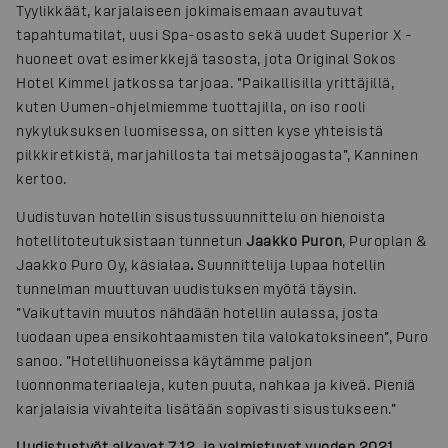
Tyylikkäät, karjalaiseen jokimaisemaan avautuvat
tapahtumatilat, uusi Spa-osasto sekä uudet Superior X -
huoneet ovat esimerkkejä tasosta, jota Original Sokos
Hotel Kimmel jatkossa tarjoaa. ”Paikallisilla yrittäjillä,
kuten Uumen-ohjelmiemme tuottajilla, on iso rooli
nykyluksuksen luomisessa, on sitten kyse yhteisistä
pilkkiretkistä, marjahillosta tai metsäjoogasta”, Kanninen
kertoo.
Uudistuvan hotellin sisustussuunnittelu on hienoista
hotellitoteutuksistaan tunnetun
Jaakko Puron
, Puroplan &
Jaakko Puro Oy, käsialaa
.
Suunnittelija lupaa hotellin
tunnelman muuttuvan uudistuksen myötä täysin.
”Vaikuttavin muutos nähdään hotellin aulassa, josta
luodaan upea ensikohtaamisten tila valokatoksineen”, Puro
sanoo. ”Hotellihuoneissa käytämme paljon
luonnonmateriaaleja, kuten puuta, nahkaa ja kiveä. Pieniä
karjalaisia vivahteita lisätään sopivasti sisustukseen.”
Uudistustyöt alkavat 7.12. ja valmistuvat vuoden 2021