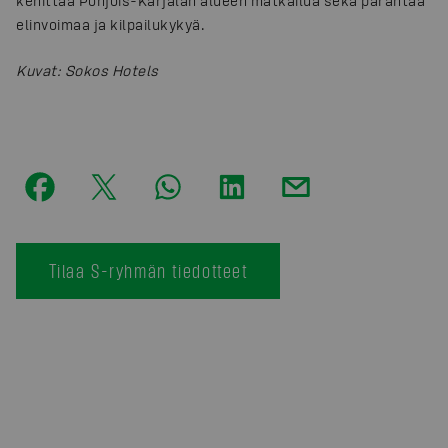
kehittää Pohjois-Karjalan alueen matkailua sekä parantaa
elinvoimaa ja kilpailukykyä.
Kuvat
:
Sokos Hotels
Tilaa S-ryhmän tiedotteet