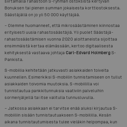
siirtämällä rahastoon S-ryhmän ostoksista kertyvän
Bonuksen tai pienen summan jokaisesta korttiostoksesta.
Säästäjällä on jo yli 50 000 käyttäjää.
– Olemme huomanneet, että mikrosäästäminen kiinnostaa
erityisesti uusia rahastosäästäjiä. Yli puolet Säästäjä-
rahastosäästämisen vuonna 2020 aloittaneista sijoittaa
ensimmäistä kertaa elämässään, kertoo digitaalisesta
kehityksestä vastaava johtaja
Carl-Edvard Holmberg
S-
Pankista.
S-mobiilia kehitetään jatkuvasti asiakkaiden toiveita
kuunnellen. Esimerkiksi S-mobiilin tunnistamiseen on tullut
asiakkaiden toivomia muutoksia. S-mobiililla voi
tunnistautua pankkitunnuksia vaativiin palveluihin
sormenjäljellä tai itse valitulla tunnusluvulla.
– Jatkossa asiakkaan ei tarvitse enää aluksi kirjautua S-
mobiiliin sisään tunnistautuakseen S-mobiililla. Kesän
aikana tunnistautumisesta tulee vieläkin helpompaa, kun