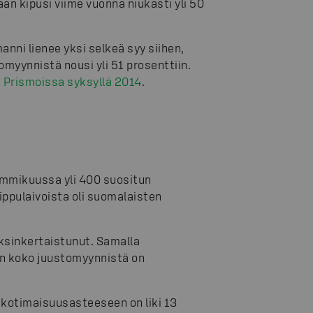
n kipusi viime vuonna niukasti yli 50
anni lienee yksi selkeä syy siihen,
yynnistä nousi yli 51 prosenttiin.
 Prismoissa syksyllä 2014
.
ammikuussa yli 400 suositun
ippulaivoista oli suomalaisten
sinkertaistunut. Samalla
n koko juustomyynnistä on
kotimaisuusasteeseen on liki 13