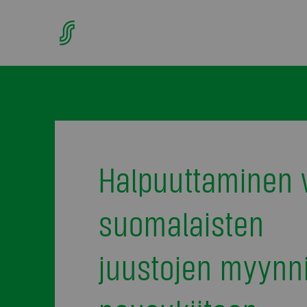
Halpuuttaminen v
suomalaisten
juustojen myynn