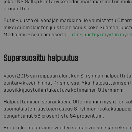
joka TNS Gallup Elintarviketiedon maitobarometrin mukaa
prosenttiin.
Putin-juusto eli Venäjän markkinoille valmistettu Olterm
miksi suomalaisten juustojen osuus koko Suomen juustom
Mediailmiöksikin nousseita
Putin-juustoja myytiin myös
Supersuosittu halpuutus
Vuosi 2015 sai reippaan alun, kun S-ryhmän halpuutti t
elintarvikkeen hinnat Prismoissa. Yksi halpuuttamisen l
suosikkijuustoihin lukeutuva kotimainen Oltermanni.
Halpuuttamisen seurauksena Oltermannin myynti on kak
suomalaisten juustojen osuus S-ryhmän ruokakauppoje
pongahtanut 58 prosentista 64 prosenttiin.
Eroa koko maan viime vuoden saman vuosineljänneksen 