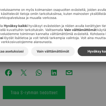
1.3. käynnistyvä
Kaksi viikkoa vain suomalaista r
suomalaisia tutkimaan ostostensa alkuperää.
Me Patarummussa osallistumme kampanjaan kertom
uutisia suomalaisesta ruoasta S-ryhmän ruokakau
Kuvat
:
Thinkstock
Tilaa S-ryhmän tiedotteet