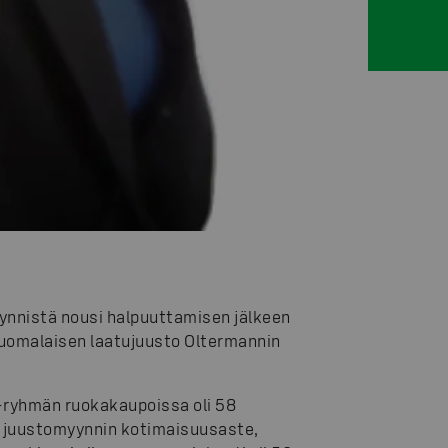
nnistä nousi halpuuttamisen jälkeen
suomalaisen laatujuusto Oltermannin
-ryhmän ruokakaupoissa oli 58
n juustomyynnin kotimaisuusaste,