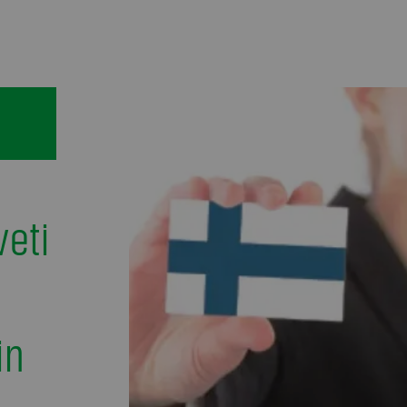
eti
in