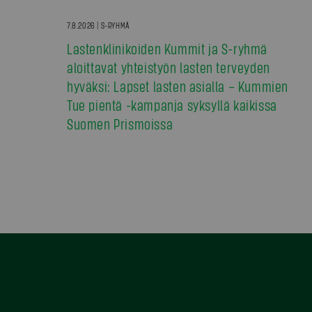
7.8.2026 | S-RYHMÄ
Lastenklinikoiden Kummit ja S-ryhmä
aloittavat yhteistyön lasten terveyden
hyväksi: Lapset lasten asialla – Kummien
Tue pientä -kampanja syksyllä kaikissa
Suomen Prismoissa