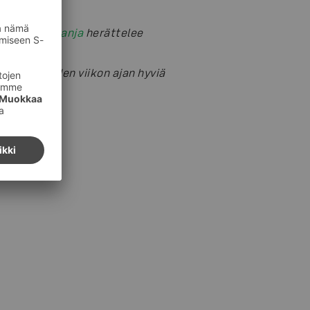
uokaa –kampanja
herättelee
alla kahden viikon ajan hyviä
poissa.