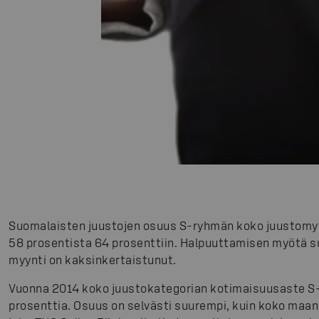
Suomalaisten juustojen osuus S-ryhmän koko juustomyy
58 prosentista 64 prosenttiin. Halpuuttamisen myötä 
myynti on kaksinkertaistunut.
Vuonna 2014 koko juustokategorian kotimaisuusaste S
prosenttia. Osuus on selvästi suurempi, kuin koko maa