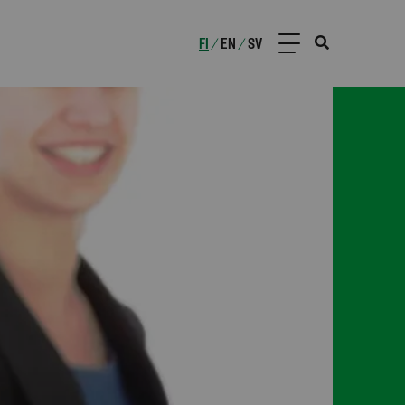
FI
EN
SV
/
/