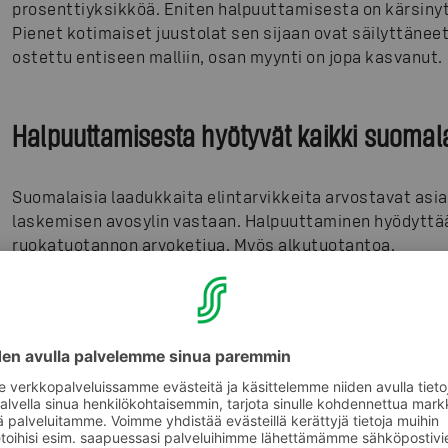
prosenttiyksikköä. Eniten halpuuttamisesta on kärsiny
Pienet kotimaiset juustolat sen sijaan ovat säilyttänee
ostettu entiseen malliin, osan myynti on jopa kasvanut.
Halpuuttamisesta hyötyvät kaikki suomal
Suomalaisia laadukkaita elintarvikkeita arvostavat asi
laskemisen avosylin vastaan. Halpuuttaminen hyödyttää 
ruokatuotannon arvoketjua. Myös alkutuotantoa.
– S-ryhmä myy noin 50 miljoonaa kiloa juustoa vuodes
valmistamiseen tarvitaan noin 500 miljoonaa litraa ma
nousemaan 10 prosenttiyksikköä, se tarkoittaa käytän
juustokiloa lisää eli 50 miljoonaa Suomessa tuotettua ma
vastaa keskimäärin 160 suomalaisen maitotilan vuosit
marketkaupan johtaja
Jukka Ojapelto
.
2 viikkoa hyviä uutisia kotimaisesta ruoasta