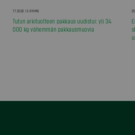
7.7.2026 | S-RYHMÄ
25
Tutun arkituotteen pakkaus uudistui: yli 34
E
000 kg vähemmän pakkausmuovia
s
u