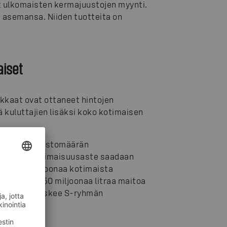
t ulkomaisten kermajuustojen myynti.
t asemansa. Niiden tuotteita on
aiset
akkaat ovat ottaneet hintojen
kuluttajien lisäksi koko kotimaisen
sa. Tämän juustomäärän
itoa. Kun kotimaisuusaste saadaan
nössä 5 miljoonaa kotimaista
itolitraa. 50 miljoonaa litraa maitoa
uotantoa, laskee S-ryhmän