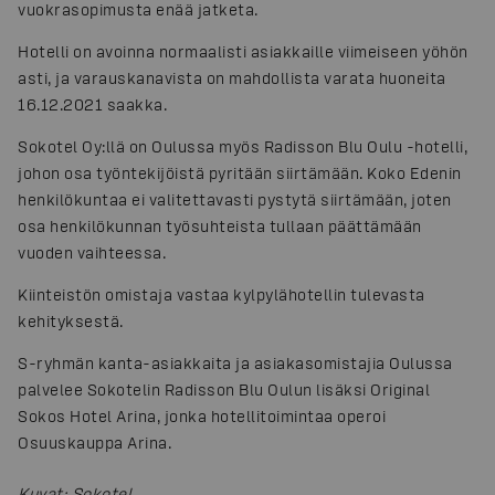
vuokrasopimusta enää jatketa.
Hotelli on avoinna normaalisti asiakkaille viimeiseen yöhön
asti, ja varauskanavista on mahdollista varata huoneita
16.12.2021 saakka.
Sokotel Oy:llä on Oulussa myös Radisson Blu Oulu -hotelli,
johon osa työntekijöistä pyritään siirtämään. Koko Edenin
henkilökuntaa ei valitettavasti pystytä siirtämään, joten
osa henkilökunnan työsuhteista tullaan päättämään
vuoden vaihteessa.
Kiinteistön omistaja vastaa kylpylähotellin tulevasta
kehityksestä.
S-ryhmän kanta-asiakkaita ja asiakasomistajia Oulussa
palvelee Sokotelin Radisson Blu Oulun lisäksi Original
Sokos Hotel Arina, jonka hotellitoimintaa operoi
Osuuskauppa Arina.
Kuvat
:
Sokotel