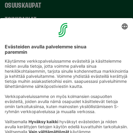
OSUUSKAUPAT
TOIMIPAIKAT
YHTEYSTIEDOT
Sähköpostiosoitteet S-ryhmässä ovat muotoa
etunimi.sukunimi@sok.fi
Seuraa meitä
: