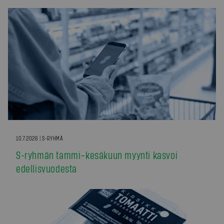
10.7.2026 | S-RYHMÄ
S-ryhmän tammi–kesäkuun myynti kasvoi
edellisvuodesta