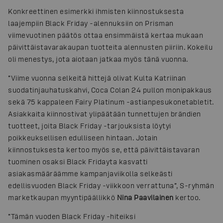
Konkreettinen esimerkki ihmisten kiinnostuksesta
laajempiin Black Friday -alennuksiin on Prisman
viimevuotinen päätös ottaa ensimmäistä kertaa mukaan
päivittäistavarakaupan tuotteita alennusten piiriin. Kokeilu
oli menestys, jota aiotaan jatkaa myös tänä vuonna.
”Viime vuonna selkeitä hittejä olivat Kulta Katriinan
suodatinjauhatuskahvi, Coca Colan 24 pullon monipakkaus
sekä 75 kappaleen Fairy Platinum -astianpesukonetabletit.
Asiakkaita kiinnostivat ylipäätään tunnettujen brändien
tuotteet, joita Black Friday -tarjouksista löytyi
poikkeuksellisen edulliseen hintaan. Jotain
kiinnostuksesta kertoo myös se, että päivittäistavaran
tuominen osaksi Black Fridayta kasvatti
asiakasmääräämme kampanjaviikolla selkeästi
edellisvuoden Black Friday -viikkoon verrattuna”, S-ryhmän
marketkaupan myyntipäällikkö
Nina Paavilainen
kertoo.
”Tämän vuoden Black Friday -hiteiksi