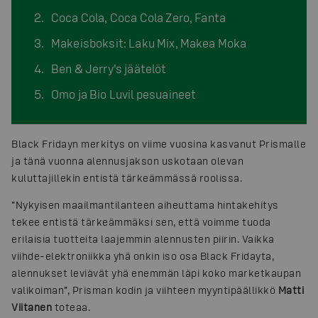
Coca Cola, Coca Cola Zero, Fanta
Makeisboksit: Laku Mix, Makea Moka
Ben & Jerry’s jäätelöt
Omo ja Bio Luvil pesuaineet
Black Fridayn merkitys on viime vuosina kasvanut Prismalle
ja tänä vuonna alennusjakson uskotaan olevan
kuluttajillekin entistä tärkeämmässä roolissa.
”Nykyisen maailmantilanteen aiheuttama hintakehitys
tekee entistä tärkeämmäksi sen, että voimme tuoda
erilaisia tuotteita laajemmin alennusten piirin. Vaikka
viihde-elektroniikka yhä onkin iso osa Black Fridayta,
alennukset leviävät yhä enemmän läpi koko marketkaupan
valikoiman”, Prisman kodin ja viihteen myyntipäällikkö
Matti
Viitanen
toteaa.