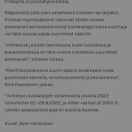
Fridaysta jo joululahjaostoksia.
Riippumatta siitä onko ostamassa itselleen vai lahjaksi,
Prisman myyntipäälliköt neuvovat tämän vuoden
alennusten perusteella missä tuotekategorioissa kuluttaja
voi tänä vuonna saada suurimmat säästöt.
”Viihteessä ja kodin tekniikassa, kodin tuotteissa ja
pukeutumisessa on tänä vuonna suhteessa suurimmat
alennukset”, Viitanen toteaa.
”Päivittäistavaroissa suurin säästö asiakkaalle tulee
puolestaan kahvista, virvoitusjuomista ja pesuaineista”,
Nina Paavilainen jatkaa.
*Tutkimus joululahjojen ostamisesta jouluna 2022
toteutettiin 22.–29.9.2022, ja siihen vastasi yli 3000 S-
ryhmän asiakasomistajaa eri puolilta Suomea.
Kuvat
:
Sami Heiskanen