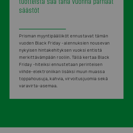
tuotteista saa tänä vuonna parhaat
säästöt
Prisman myyntipäälliköt ennustavat tämän
vuoden Black Friday -alennuksien nousevan
nykyisen hintakehityksen vuoksi entistä
merkittävämpään rooliin. Tällä kertaa Black
Friday -hiteiksi ennustetaan perinteisen
viihde-elektroniikan lisäksi muun muassa
toppahousuja, kahvia, virvoitusjuomia sekä
varavirta-asemaa.