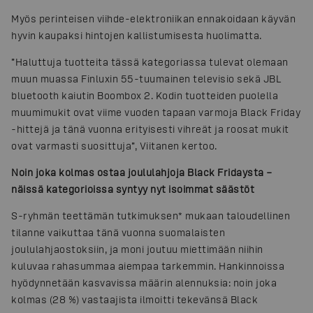
Myös perinteisen viihde-elektroniikan ennakoidaan käyvän
hyvin kaupaksi hintojen kallistumisesta huolimatta.
”Haluttuja tuotteita tässä kategoriassa tulevat olemaan
muun muassa Finluxin 55-tuumainen televisio sekä JBL
bluetooth kaiutin Boombox 2. Kodin tuotteiden puolella
muumimukit ovat viime vuoden tapaan varmoja Black Friday
-hittejä ja tänä vuonna erityisesti vihreät ja roosat mukit
ovat varmasti suosittuja”, Viitanen kertoo.
Noin joka kolmas ostaa joululahjoja Black Fridaysta –
näissä kategorioissa syntyy nyt isoimmat säästöt
S-ryhmän teettämän tutkimuksen* mukaan taloudellinen
tilanne vaikuttaa tänä vuonna suomalaisten
joululahjaostoksiin, ja moni joutuu miettimään niihin
kuluvaa rahasummaa aiempaa tarkemmin. Hankinnoissa
hyödynnetään kasvavissa määrin alennuksia: noin joka
kolmas (28 %) vastaajista ilmoitti tekevänsä Black