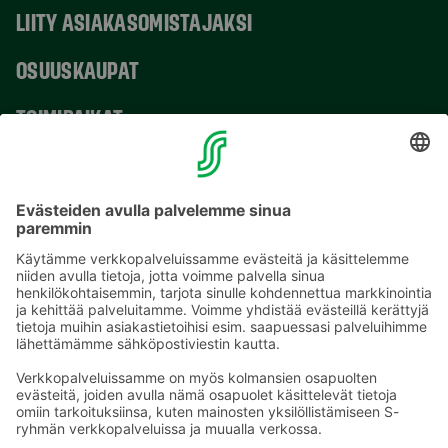
LIITY ASIAKASOMISTAJAKSI
OSUUSKAUPAT
TOIMIPAIKAT
YHTEYSTIEDOT
Sähköpostiosoitteet S-ryhmässä ovat muotoa
etunimi.sukunimi@sok.fi
Seuraa meitä
: