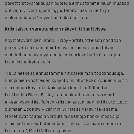
päivittäistavarakaupan puolella ennustamme muun muassa
kahveja, virvoitusjuomia, jäätelöitä, pesuaineita ja
makeisbokseja", myyntipäällikkö jatkaa.
Kriisitalveen varautuminen näkyy hittituotteissa
Käyttötavaroiden Black Friday -hittituotteissa nähdään
jonkin verran suomalaisten varautumista ensi talven
mahdolliseen kylmyyteen ja esimerkiksi sähkökatkojen
tuomiin hankaluuksiin.
”Tällä hetkellä ennustamme hitiksi Reiman toppahousuja.
Lämpimien vaatteiden kysyntä on ollut koko kauden suurta
niin omaan käyttöön kuin pukin konttiin. Tällaisten
tuotteiden Black Friday -alennukset saavat varmasti
aikaan kysyntää. Toinen kriisivarautumisen hittituote tulee
olemaan Ecoflow River Mini Wireless varavirta-asema.
Monet ovat tällaisia varautumiskeinoja hankkimassa ja
niihin kohdistuvat alennukset tulevat varmasti olemaan
toivottuja”, Matti Viitanen povaa.