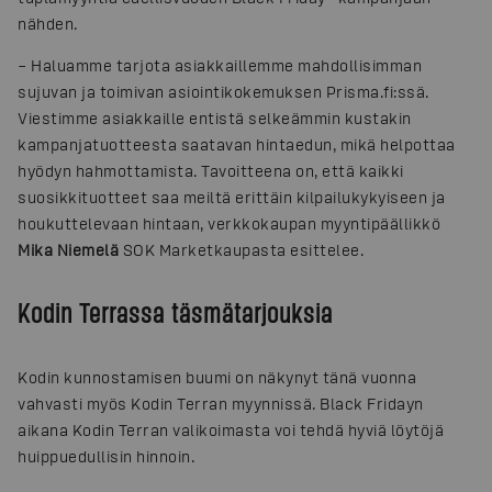
nähden.
– Haluamme tarjota asiakkaillemme mahdollisimman
sujuvan ja toimivan asiointikokemuksen Prisma.fi:ssä.
Viestimme asiakkaille entistä selkeämmin kustakin
kampanjatuotteesta saatavan hintaedun, mikä helpottaa
hyödyn hahmottamista. Tavoitteena on, että kaikki
suosikkituotteet saa meiltä erittäin kilpailukykyiseen ja
houkuttelevaan hintaan, verkkokaupan myyntipäällikkö
Mika Niemelä
SOK Marketkaupasta esittelee.
Kodin Terrassa täsmätarjouksia
Kodin kunnostamisen buumi on näkynyt tänä vuonna
vahvasti myös Kodin Terran myynnissä. Black Fridayn
aikana Kodin Terran valikoimasta voi tehdä hyviä löytöjä
huippuedullisin hinnoin.