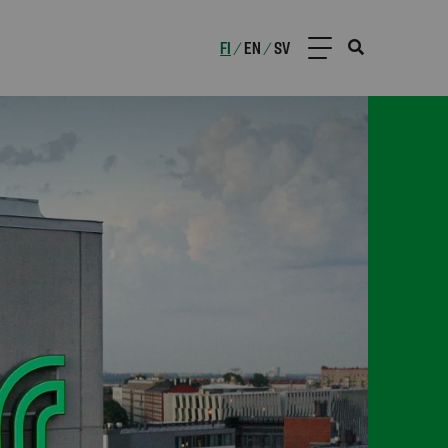
FI
EN
SV
/
/