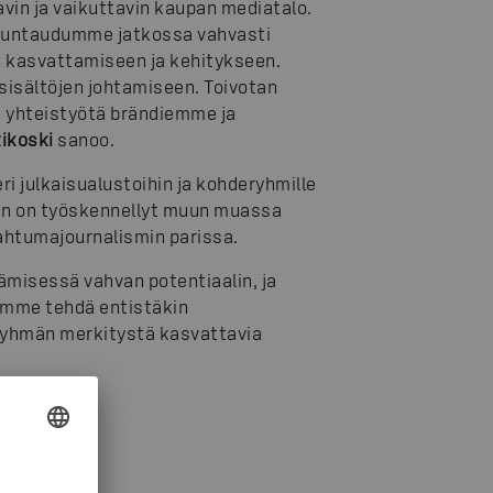
in ja vaikuttavin kaupan mediatalo.
a suuntaudumme jatkossa vahvasti
 kasvattamiseen ja kehitykseen.
sisältöjen johtamiseen. Toivotan
n yhteistyötä brändiemme ja
tikoski
sanoo.
eri julkaisualustoihin ja kohderyhmille
än on työskennellyt muun muassa
ahtumajournalismin parissa.
ämisessä vahvan potentiaalin, ja
oimme tehdä entistäkin
-ryhmän merkitystä kasvattavia