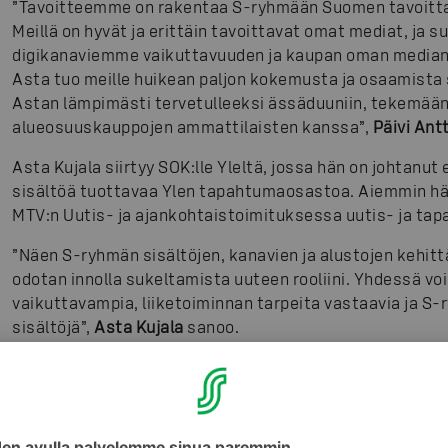
”Tavoitteemme on rakentaa S-ryhmään Suomen tavoittav
Meillä on hyvät ja erittäin tavoittavat omat mediat, j
digikanaviemme vaikuttavuuden ja kaupan oman median
Asta tuo meille huikean paljon kokemusta ja osaamista 
Astan lämpimästi tervetulleeksi ässäduuniin, tekemää
alueosuuskauppojen ammattilaisten kanssa”,
Päivi Ant
Asta Kujala siirtyy SOK:lle Yleltä, jossa hän on johtanut 
sisältöä tuottavaa Ylen tapahtumaosastoa. Aiemmin h
MTV:n Uutis- ja ajankohtaistoimituksessa uutis- ja tap
”Näen S-ryhmän sisältöjen, kanavien ja alustojen kehitt
odotan innolla sukeltamista uuteen rooliini. Yhdessä v
vaikuttavampia, liiketoiminnan tarpeita vastaavia ja S
sisältöjä”,
Asta Kujala
sanoo.
Kuvat
:
SOK