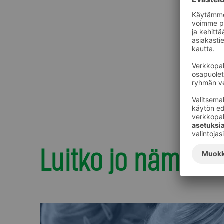
Luitko jo nämä?