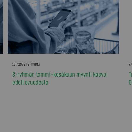
10.7.2026 | S-RYHMÄ
7.
S-ryhmän tammi–kesäkuun myynti kasvoi
T
edellisvuodesta
0