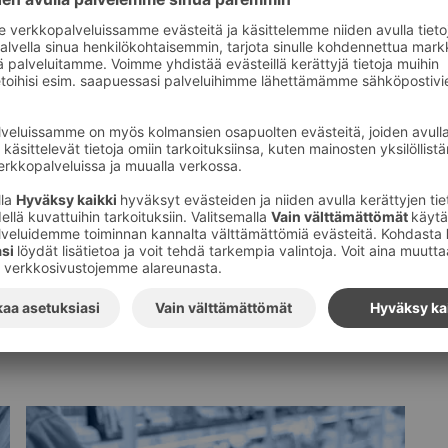
Tilaa S-ryhmän tiedotteet