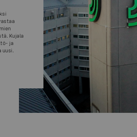
ksi
vastaa
omien
tä. Kujala
tö- ja
 uusi.