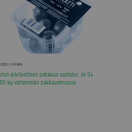
7.2026 | S-RYHMÄ
utun arkituotteen pakkaus uudistui: yli 34
00 kg vähemmän pakkausmuovia