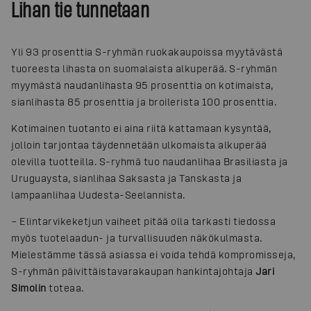
Lihan tie tunnetaan
Yli 93 prosenttia S-ryhmän ruokakaupoissa myytävästä
tuoreesta lihasta on suomalaista alkuperää. S-ryhmän
myymästä naudanlihasta 95 prosenttia on kotimaista,
sianlihasta 85 prosenttia ja broilerista 100 prosenttia.
Kotimainen tuotanto ei aina riitä kattamaan kysyntää,
jolloin tarjontaa täydennetään ulkomaista alkuperää
olevilla tuotteilla. S-ryhmä tuo naudanlihaa Brasiliasta ja
Uruguaysta, sianlihaa Saksasta ja Tanskasta ja
lampaanlihaa Uudesta-Seelannista.
– Elintarvikeketjun vaiheet pitää olla tarkasti tiedossa
myös tuotelaadun- ja turvallisuuden näkökulmasta.
Mielestämme tässä asiassa ei voida tehdä kompromisseja,
S-ryhmän päivittäistavarakaupan hankintajohtaja
Jari
Simolin
toteaa.