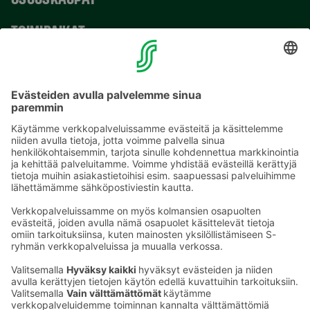
TOIMIPAIKAT
YHTEYSTIEDOT
Sähköpostiosoitteet S-ryhmässä ovat muotoa
etunimi.sukunimi@sok.fi
Seuraa meitä
: