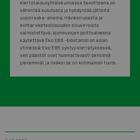
Kiertotalousyhteiskunnassa tavoitteena on
vähentää kulutusta ja hyödyntää jätteitä
uusioraaka-aineina. Hävikkiruoasta ja
elintarviketeollisuuden sivuvirroista
valmistettava, ajoneuvojen polttoaineena
käytettävä Eko E85 -bioetanoli on asian
ytimessä: Eko E85 syntyy kierrätyksessä,
sen päästöt ovat huomattavasti bensiiniä
pienemmät ja lisäksi se on kotimainen tuote.