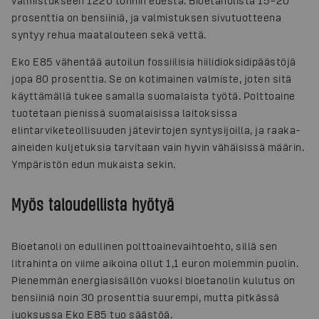
valmistukseen 1220 tonnin edestä. Bioetanolista 15–20
prosenttia on bensiiniä, ja valmistuksen sivutuotteena
syntyy rehua maatalouteen sekä vettä.
Eko E85 vähentää autoilun fossiilisia hiilidioksidipäästöjä
jopa 80 prosenttia. Se on kotimainen valmiste, joten sitä
käyttämällä tukee samalla suomalaista työtä. Polttoaine
tuotetaan pienissä suomalaisissa laitoksissa
elintarviketeollisuuden jätevirtojen syntysijoilla, ja raaka-
aineiden kuljetuksia tarvitaan vain hyvin vähäisissä määrin.
Ympäristön edun mukaista sekin.
Myös taloudellista hyötyä
Bioetanoli on edullinen polttoainevaihtoehto, sillä sen
litrahinta on viime aikoina ollut 1,1 euron molemmin puolin.
Pienemmän energiasisällön vuoksi bioetanolin kulutus on
bensiiniä noin 30 prosenttia suurempi, mutta pitkässä
juoksussa Eko E85 tuo säästöä.