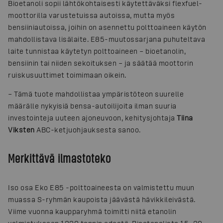
Bioetanoli sopii lähtökohtaisesti käytettäväksi flexfuel-
moottorilla varustetuissa autoissa, mutta myös
bensiiniautoissa, joihin on asennettu polttoaineen käytön
mahdollistava lisälaite. E85-muutossarjana puhuteltava
laite tunnistaa käytetyn polttoaineen – bioetanolin,
bensiinin tai niiden sekoituksen – ja säätää moottorin
ruiskusuuttimet toimimaan oikein.
– Tämä tuote mahdollistaa ympäristöteon suurelle
määrälle nykyisiä bensa-autoilijoita ilman suuria
investointeja uuteen ajoneuvoon, kehitysjohtaja
Tiina
Viksten
ABC-ketjuohjauksesta sanoo.
Merkittävä ilmastoteko
Iso osa Eko E85 -polttoaineesta on valmistettu muun
muassa S-ryhmän kaupoista jäävästä hävikkileivästä.
Viime vuonna kaupparyhmä toimitti niitä etanolin