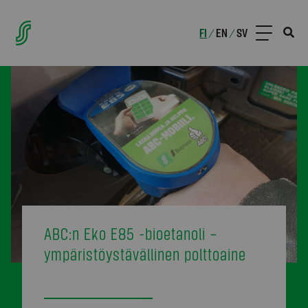
FI
EN
SV
/
/
ABC:n Eko E85 -bioetanoli –
ympäristöystävällinen polttoaine