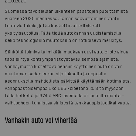
2.10.2020
Suomessa tavoitellaan liikenteen päästöjen puolittamista
vuoteen 2030 mennessä. Tämän saavuttaminen vaatii
tuntuvia toimia, jotka koskettavat erityisesti
yksityisautoilua. Tällä tiellä autokannan uudistamisella
sekä teknologisilla muutoksilla on ratkaiseva merkitys.
Sähköllä toimiva tai mikään muukaan uusi auto ei ole ainoa
tapa siirtyä kohti ympäristöystävällisempää ajamista.
Vanha, mutta luotettava bensiinikäyttöinen auto on vain
muutaman sadan euron sijoituksella ja nopealla
asennuksella mahdollista päivittää käyttämään kotimaista,
vähäpäästöisempää Eko E85 -bioetanolia. Sitä myydään
tällä hetkellä jo 97:llä ABC-asemalla eri puolilla maata –
vaihtoehdon tunnistaa sinisestä tankkauspistoolikahvasta.
Vanhakin auto voi vihertää