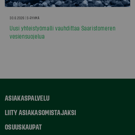
30.6.2026 | S-RYHMÄ
Uusi yhteistyömalli vauhdittaa Saaristomeren
vesiensuojelua
ASIAKASPALVELU
LIITY ASIAKASOMISTAJAKSI
OSUUSKAUPAT