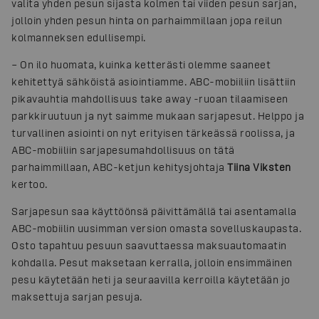
valita yhden pesun sijasta kolmen tai viiden pesun sarjan,
jolloin yhden pesun hinta on parhaimmillaan jopa reilun
kolmanneksen edullisempi.
– On ilo huomata, kuinka ketterästi olemme saaneet
kehitettyä sähköistä asiointiamme. ABC-mobiiliin lisättiin
pikavauhtia mahdollisuus take away -ruoan tilaamiseen
parkkiruutuun ja nyt saimme mukaan sarjapesut. Helppo ja
turvallinen asiointi on nyt erityisen tärkeässä roolissa, ja
ABC-mobiiliin sarjapesumahdollisuus on tätä
parhaimmillaan, ABC-ketjun kehitysjohtaja
Tiina Viksten
kertoo.
Sarjapesun saa käyttöönsä päivittämällä tai asentamalla
ABC-mobiilin uusimman version omasta sovelluskaupasta.
Osto tapahtuu pesuun saavuttaessa maksuautomaatin
kohdalla. Pesut maksetaan kerralla, jolloin ensimmäinen
pesu käytetään heti ja seuraavilla kerroilla käytetään jo
maksettuja sarjan pesuja.