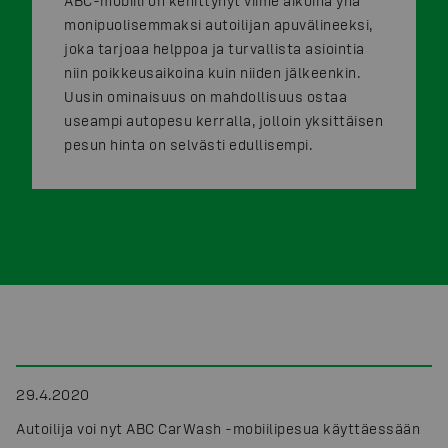
ABC-mobiili on kehittynyt viime aikoina yhä
monipuolisemmaksi autoilijan apuvälineeksi,
joka tarjoaa helppoa ja turvallista asiointia
niin poikkeusaikoina kuin niiden jälkeenkin.
Uusin ominaisuus on mahdollisuus ostaa
useampi autopesu kerralla, jolloin yksittäisen
pesun hinta on selvästi edullisempi.
29.4.2020
Autoilija voi nyt ABC CarWash -mobiilipesua käyttäessään