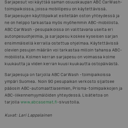
Sarjapesut voi käyttää saman osuuskaupan ABC CarWash-
toimipaikoissa, joissa mobiilipesu on käytettävissä.
Sarjapesujen käyttöpaikat esitetään oston yhteydessä ja
ne on helppo tarkastaa myös myöhemmin ABC-mobiilista.
ABC CarWash -pesupaikoissa on valittavana useita eri
autonpesuohjelmia, ja sarjapesu koskee kyseisen sarjan
ensimmäisellä kerralla ostettua ohjelmaa. Käytettävissä
olevien pesujen määrän voi tarkastaa milloin tahansa ABC-
mobiilista. Kolmen kerran sarjapesu on voimassa kolme
kuukautta ja viiden kerran kuusi kuukautta ostopäivästä.
Sarjapesuja on tarjolla ABC CarWash -toimipaikoissa
ympäri Suomea. Noin 90 pesupaikan verkosto sijaitsee
pääosin ABC-automaattiasemien, Prisma-toimipaikkojen ja
ABC-liikennemyymälöiden yhteydessä. Lisätietoa on
tarjolla
www.abcasemat.fi
-sivustolla.
Kuvat
:
Lari Lappalainen