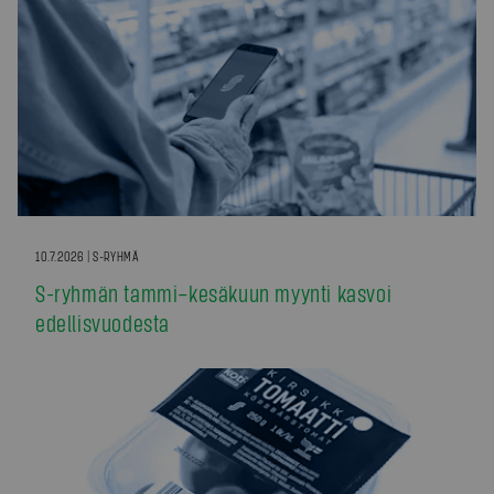
10.7.2026 | S-RYHMÄ
S-ryhmän tammi–kesäkuun myynti kasvoi
edellisvuodesta