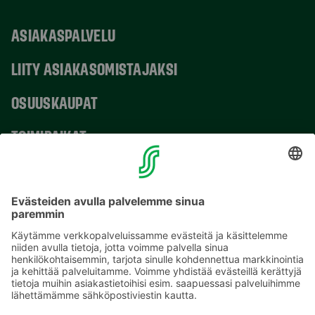
ASIAKASPALVELU
LIITY ASIAKASOMISTAJAKSI
OSUUSKAUPAT
TOIMIPAIKAT
YHTEYSTIEDOT
Sähköpostiosoitteet S-ryhmässä ovat muotoa
etunimi.sukunimi@sok.fi