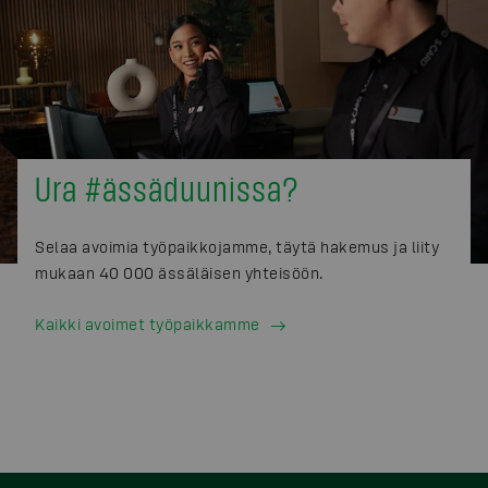
Ura #ässäduunissa?
Selaa avoimia työpaikkojamme, täytä hakemus ja liity
mukaan 40 000 ässäläisen yhteisöön.
Kaikki avoimet työpaikkamme