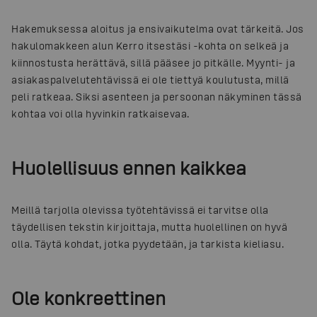
Hakemuksessa aloitus ja ensivaikutelma ovat tärkeitä. Jos
hakulomakkeen alun Kerro itsestäsi -kohta on selkeä ja
kiinnostusta herättävä, sillä pääsee jo pitkälle. Myynti- ja
asiakaspalvelutehtävissä ei ole tiettyä koulutusta, millä
peli ratkeaa. Siksi asenteen ja persoonan näkyminen tässä
kohtaa voi olla hyvinkin ratkaisevaa.
Huolellisuus ennen kaikkea
Meillä tarjolla olevissa työtehtävissä ei tarvitse olla
täydellisen tekstin kirjoittaja, mutta huolellinen on hyvä
olla. Täytä kohdat, jotka pyydetään, ja tarkista kieliasu.
Ole konkreettinen