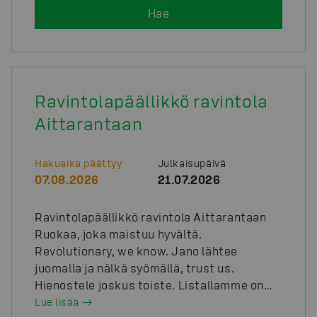
Hotellipäällikkönä pidät huolen Arinan- ja
Hae
Break-arvojen toteutumisesta ja johdat
asiakaspalvelua entistäkin paremmaksi.
Meillä saat mahdollisuuden näyttää ja
käyttää ammattitaitoasi kansainvälisessä
ympäristössä, ja me tarjoamme sinulle
Ravintolapäällikkö ravintola
paikan kehittymiseen. Meillä on täällä
Aittarantaan
talontäydeltä huikea joukko iloisia alan
ammattilaisia sinun kanssasi työtä
tekemässä. Tukenasi sinulla on koko
Hakuaika päättyy
Julkaisupäivä
Osuuskauppa Arinan matkailu- ja
07.08.2026
21.07.2026
ravitsemiskaupan verkosto tukitiimeineen
sekä Sokos Hotellien ketjuohjaus.
Ravintolapäällikkö ravintola Aittarantaan
Tarjoamme myös tehtävän vastuuta
Ruokaa, joka maistuu hyvältä.
vastaavan ja kilpailukykyisen palkkauksen.
Revolutionary, we know. Jano lähtee
Lopullinen vastuualue määräytyy valitun
juomalla ja nälkä syömällä, trust us.
henkilön kokemuksen ja osaamisen
Hienostele joskus toiste. Listallamme on
mukaisesti. Lisänä hyvinvointietuja e-
ikisuosikkeja, joihin on palattu syystä
Lue lisää
passilla, erinomainen