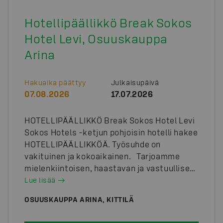
Hotellipäällikkö Break Sokos
Hotel Levi, Osuuskauppa
Arina
Hakuaika päättyy
Julkaisupäivä
07.08.2026
17.07.2026
HOTELLIPÄÄLLIKKÖ Break Sokos Hotel Levi
Sokos Hotels -ketjun pohjoisin hotelli hakee
HOTELLIPÄÄLLIKKÖÄ. Työsuhde on
vakituinen ja kokoaikainen. Tarjoamme
mielenkiintoisen, haastavan ja vastuullisen
työtehtävän Lapin matkailun paraatipaikalla
Lue lisää
Levillä. Hotellipäällikkönä vastaat hotellin
OSUUSKAUPPA ARINA, KITTILÄ
operatiivisesta toiminnasta yhdessä
kollegoidesi ja johtoryhmän kanssa.