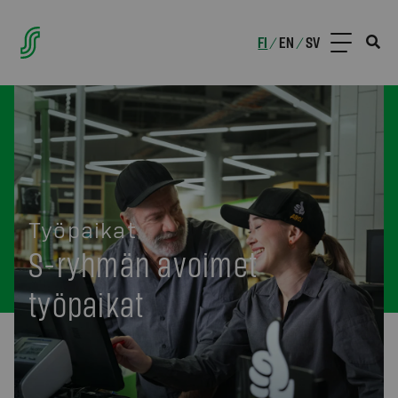
FI
EN
SV
/
/
Työpaikat
S-ryhmän avoimet
työpaikat