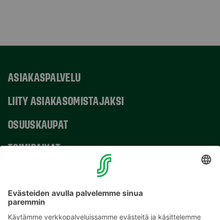
ASIAKASPALVELU
LIITY ASIAKASOMISTAJAKSI
OSUUSKAUPAT
TOIMIPAIKAT
YHTEYSTIEDOT