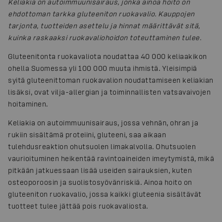
Keliakia on autoimmuunisairaus, jonka ainoa hoito on
ehdottoman tarkka gluteeniton ruokavalio. Kauppojen
tarjonta, tuotteiden asettelu ja hinnat määrittävät sitä,
kuinka raskaaksi ruokavaliohoidon toteuttaminen tulee.
Gluteenitonta ruokavaliota noudattaa 40 000 keliaakikon
ohella Suomessa yli 100 000 muuta ihmistä. Yleisimpiä
syitä gluteenittoman ruokavalion noudattamiseen keliakian
lisäksi, ovat vilja-allergian ja toiminnallisten vatsavaivojen
hoitaminen.
Keliakia on autoimmuunisairaus, jossa vehnän, ohran ja
rukiin sisältämä proteiini, gluteeni, saa aikaan
tulehdusreaktion ohutsuolen limakalvolla. Ohutsuolen
vaurioituminen heikentää ravintoaineiden imeytymistä, mikä
pitkään jatkuessaan lisää useiden sairauksien, kuten
osteoporoosin ja suolistosyövänriskiä. Ainoa hoito on
gluteeniton ruokavalio, jossa kaikki gluteenia sisältävät
tuotteet tulee jättää pois ruokavaliosta.