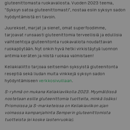
gluteenittomasta ruokavaliosta. Vuoden 2023 teema,
"Syksyn satoa gluteenittomasti", nostaa esiin syksyn sadon
hyödyntämistä eri tavoin.
Juurekset, marjat ja sienet, omat superfoodimme,
tarjoavat runsaasti gluteenittomia terveellisiä ja edullisia
vaihtoehtoja gluteenitonta ruokavaliota noudattavan
ruokapöytään. Nyt onkin hyvä hetki virkistäytyä luonnon
antimia keräten ja niistä ruokaa valmistaen!
Keliakialiitto tarjoaa seitsemän syksyistä gluteenitonta
reseptiä sekä liudan muita vinkkejä syksyn sadon
hyödyntämiseen
verkkosivuillaan
.
S-ryhmä on mukana Keliakiaviikolla 2023. Myymälöissä
nostetaan esille gluteenittomia tuotteita, minkä lisäksi
Prismoissa ja S-marketeissa on Keliakiaviikon ajan
voimassa kampanjahinta Semperin gluteenittomista
tuotteista (ei koske lastenruokia).