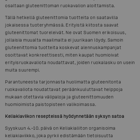
osaltaan gluteenittoman ruokavalion aloittamista.
Tällä hetkellä gluteenittomia tuotteita on saatavilla
jokaisessa tuoteryhmässä. Erityistä kiitosta saavat
gluteenittomat tuoreleivät. Ne ovat Suomen erikoisuus,
jollaisia muualta maailmalta ei juurikaan löydy. Samoin
gluteenittomia tuotteita koskevat alennuskampanjat
osoittavat konkreettisesti, miten kaupat huomioivat
erityisruokavaliota noudattavat, joiden ruokalasku on usein
muita suurempi.
Parantuneesta tarjonnasta huolimatta gluteenitonta
ruokavaliota noudattavat peräänkuuluttavat helppoja
mukaan otettavia välipaloja ja gluteenittomuuden
huomioimista paistopisteen valikoimassa.
Keliakiaviikon resepteissä hyödynnetään syksyn satoa
Syyskuun 4.–10. päivä on Keliakialiiton organisoima
keliakiaviikko, joka pyrkii edistämään tietoisuutta