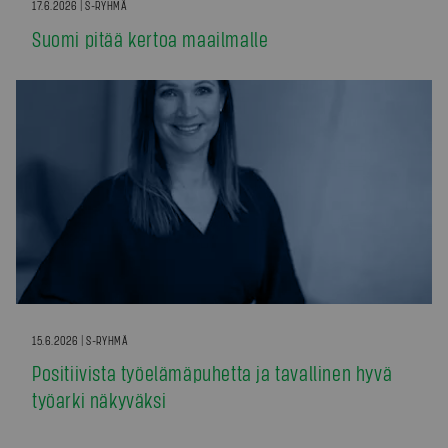
17.6.2026 | S-RYHMÄ
Suomi pitää kertoa maailmalle
15.6.2026 | S-RYHMÄ
Positiivista työelämäpuhetta ja tavallinen hyvä
työarki näkyväksi