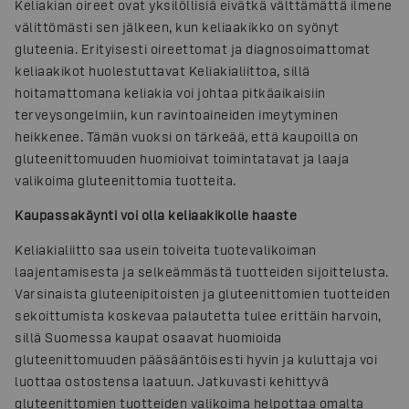
Keliakian oireet ovat yksilöllisiä eivätkä välttämättä ilmene
välittömästi sen jälkeen, kun keliaakikko on syönyt
gluteenia. Erityisesti oireettomat ja diagnosoimattomat
keliaakikot huolestuttavat Keliakialiittoa, sillä
hoitamattomana keliakia voi johtaa pitkäaikaisiin
terveysongelmiin, kun ravintoaineiden imeytyminen
heikkenee. Tämän vuoksi on tärkeää, että kaupoilla on
gluteenittomuuden huomioivat toimintatavat ja laaja
valikoima gluteenittomia tuotteita.
Kaupassakäynti voi olla keliaakikolle haaste
Keliakialiitto saa usein toiveita tuotevalikoiman
laajentamisesta ja selkeämmästä tuotteiden sijoittelusta.
Varsinaista gluteenipitoisten ja gluteenittomien tuotteiden
sekoittumista koskevaa palautetta tulee erittäin harvoin,
sillä Suomessa kaupat osaavat huomioida
gluteenittomuuden pääsääntöisesti hyvin ja kuluttaja voi
luottaa ostostensa laatuun. Jatkuvasti kehittyvä
gluteenittomien tuotteiden valikoima helpottaa omalta