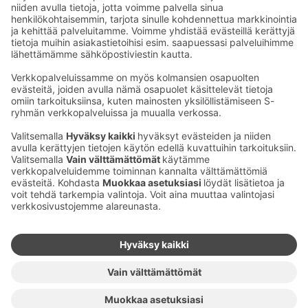
Sähköpostiosoitteet S-ryhmässä ovat muotoa
etunimi.sukunimi@sok.fi
Seuraa meitä
:
Muuta evästeasetuksia
Evästeinformaatio
S-ryhmän tietosuoja