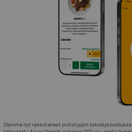
Olemme nyt rakentaneet prototyypin tekoälysovellukse
toteutettu Azure OpenAI-palvelun GPT-4o -mallia hyödy