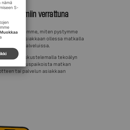
ttöliittymiin verrattuna
kkinaa. Pohdimme, miten pystymme
t palvelut asiakkaan ollessa matkalla
on omissa palveluissa.
n autosta keskustelemalla tekoälyn
sta sähkölatauspaikoista matkan
otteen tai palvelun asiakkaan