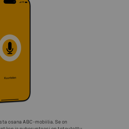
sta osana ABC-mobiilia. Se on
ntäen ja puhesynteesi on toteutettu