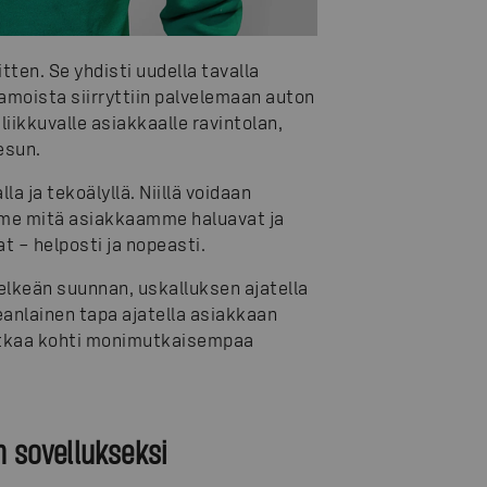
ten. Se yhdisti uudella tavalla
tamoista siirryttiin palvelemaan auton
liikkuvalle asiakkaalle ravintolan,
esun.
a ja tekoälyllä. Niillä voidaan
mme mitä asiakkaamme haluavat ja
at – helposti ja nopeasti.
elkeän suunnan, uskalluksen ajatella
eanlainen tapa ajatella asiakkaan
atkaa kohti monimutkaisempaa
n sovellukseksi