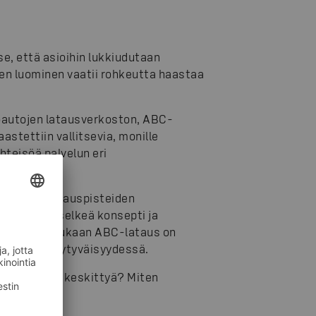
e, että asioihin lukkiudutaan
en luominen vaatii rohkeutta haastaa
öautojen latausverkoston, ABC-
stettiin vallitsevia, monille
hteisöä palvelun eri
stamalla latauspisteiden
tekemällä selkeä konsepti ja
tkimuksen mukaan ABC-lataus on
i asiakastyytyväisyydessä.
isen mihin keskittyä? Miten
kaillemme?