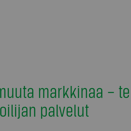
 muuta markkinaa – te
ilijan palvelut