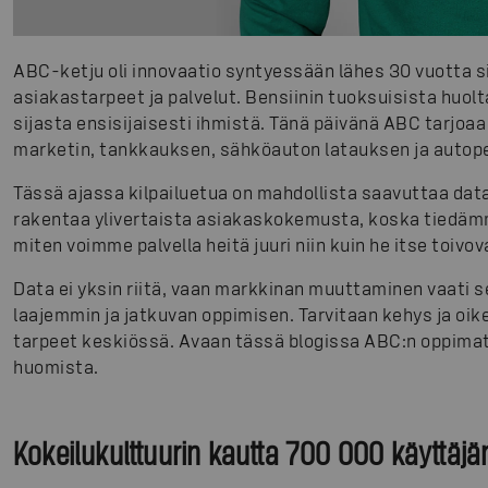
ABC-ketju oli innovaatio syntyessään lähes 30 vuotta sit
asiakastarpeet ja palvelut. Bensiinin tuoksuisista huol
sijasta ensisijaisesti ihmistä. Tänä päivänä ABC tarjoaa 
marketin, tankkauksen, sähköauton latauksen ja autop
Tässä ajassa kilpailuetua on mahdollista saavuttaa datall
rakentaa ylivertaista asiakaskokemusta, koska tiedä
miten voimme palvella heitä juuri niin kuin he itse toivov
Data ei yksin riitä, vaan markkinan muuttaminen vaati s
laajemmin ja jatkuvan oppimisen. Tarvitaan kehys ja oik
tarpeet keskiössä. Avaan tässä blogissa ABC:n oppim
huomista.
Kokeilukulttuurin kautta 700 000 käyttäjä