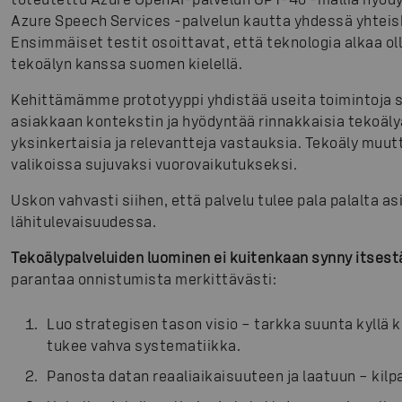
Azure Speech Services -palvelun kautta yhdessä yhtei
Ensimmäiset testit osoittavat, että teknologia alkaa oll
tekoälyn kanssa suomen kielellä.
Kehittämämme prototyyppi yhdistää useita toimintoja
asiakkaan kontekstin ja hyödyntää rinnakkaisia tekoäl
yksinkertaisia ja relevantteja vastauksia. Tekoäly muut
valikoissa sujuvaksi vuorovaikutukseksi.
Uskon vahvasti siihen, että palvelu tulee pala palalta
lähitulevaisuudessa.
Tekoälypalveluiden luominen ei kuitenkaan synny itsest
parantaa onnistumista merkittävästi:
Luo strategisen tason visio – tarkka suunta kyllä k
tukee vahva systematiikka.
Panosta datan reaaliaikaisuuteen ja laatuun – kilp