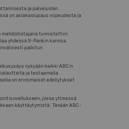
ttamisesta ja palveluiden
essä on asiakaslupaus nopeudesta ja
mahdollistajana tunnistettiin
 alaa yhdessä S-Pankin kanssa
nvälisesti palkitun
 alkusysäys nykyään kaikki ABC:n
palautteita ja testaamalla
ksella on erinomaiset edellytykset
siointisovellukseen, jossa ytimessä
akkaan käyttäytymistä. Tänään ABC-