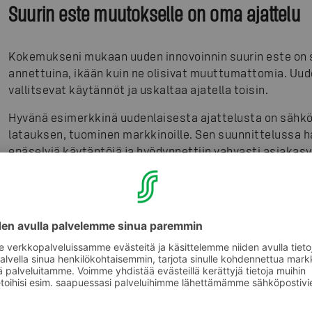
Suurin este muutokselle on oma ajattelu
Kokemukseni mukaan uuden innovoinnin suurin este on s
annettuina, ikään kuin ne olisivat muuttumattomia. Uud
vallitsevat käytännöt ja uskaltaa ajatella toisin.
Hyvänä esimerkkinä uudenlaisesta ajattelusta on sähk
latauksen, tuominen markkinoille. Sen suunnittelussa haa
epäselviä käytäntöjä ja hyödynnettiin vahvasti asiakasy
kehitysvaiheissa.
Latauskokemusta parannettiin esimerkiksi yksinkertai
numerointia, muuttamalla vallitsevia maksukäytäntöjä, 
nostamalla mobiilikokemus keskiöön. EPSI Rating -tu
noussut kotimaisten latauspalveluntarjoajien ykköseks
Mikä on kykymme muutokselle ja miten löydämme olenna
pystymme olemaan jatkossakin merkityksellinen asiak