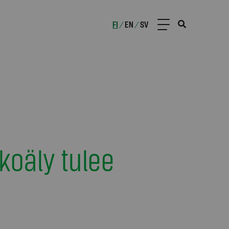
FI
EN
SV
/
/
koäly tulee