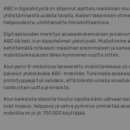
ABC:n digikehitystä on ohjannut ajattelu markkinan muu
yhdistämisestä uudella tavalla. Kaiken tekemisen ytim
helppoudesta, unohtamatta ihmiskohtaamisia.
Digitaalisuuden merkitys asiakaskokemuksen ja kasvun 
ABC:llä heti, kun älypuhelimet yleistyivät. Mullistimme
kehittämällä rohkeasti maailman ensimmäisen ja kansai
mobiilitankkauksen lähes kymmenen vuotta sitten.
Alun perin S-mobiilissa lanseerattu mobiilitankkaus oli
palvelut yhdistävälle ABC-mobiilille. Tutkimalla asiakas
prototyyppejä tuli selväksi, että brändin omalla sovellu
luoda jotain uutta ja erilaista.
Alun karkeista ideoista hioutui lopulta kärki vahvaan a
ovat nopeus, helppous ja vahva pyrkimys ymmärtää asi
mobiililla on jo yli 700 000 käyttäjää.