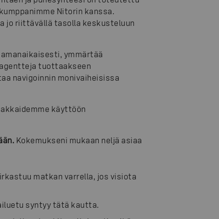
skumppanimme Nitorin kanssa.
a jo riittävällä tasolla keskusteluun
 samanaikaisesti, ymmärtää
yagentteja tuottaakseen
taa navigoinnin monivaiheisissa
 asiakkaidemme käyttöön
ään.
Kokemukseni mukaan neljä asiaa
irkastuu matkan varrella, jos visiota
ailuetu syntyy tätä kautta.