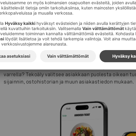
Tekoälyllä merkittävää etua perinteisiin käy
Otamme jälleen uusia askeleita mullistaaksemme mar
AI:n avulla yhdistämään ihmiskohtaamiset ja digitaalise
tai asioidessaan asemillamme – niin mobiilissa kuin aut
Miltä kuulostaisi ravintolatilauksen tekeminen suoraa
kanssa? Tai keskustelu lähellä olevista vapaana olevi
varrella? Tekoäly valitsee asiakkaan puolesta oikean tu
sijainnin, ostohistorian ja muun asiakastiedon mukaan.