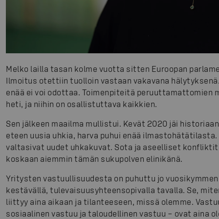
Melko lailla tasan kolme vuotta sitten Euroopan parlamen
Ilmoitus otettiin tuolloin vastaan vakavana hälytyksenä
enää ei voi odottaa. Toimenpiteitä peruuttamattomien
heti, ja niihin on osallistuttava kaikkien.
Sen jälkeen maailma mullistui. Kevät 2020 jäi historiaan
eteen uusia uhkia, harva puhui enää ilmastohätätilas
valtasivat uudet uhkakuvat. Sota ja aseelliset konflikti
koskaan aiemmin tämän sukupolven elinikänä.
Yritysten vastuullisuudesta on puhuttu jo vuosikymmeniä.
kestävällä, tulevaisuusyhteensopivalla tavalla. Se, mite
liittyy aina aikaan ja tilanteeseen, missä olemme. Vast
sosiaalinen vastuu ja taloudellinen vastuu – ovat aina 