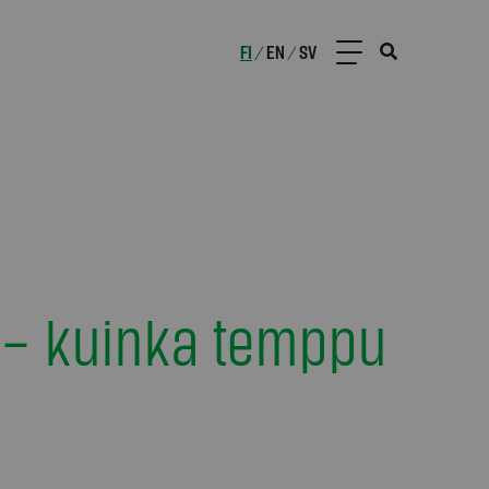
FI
EN
SV
/
/
– kuinka temppu