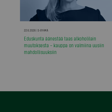
22.6.2026 | S-RYHMÄ
Eduskunta äänestää taas alkoholilain
muutoksesta – kauppa on valmiina uusiin
mahdollisuuksiin