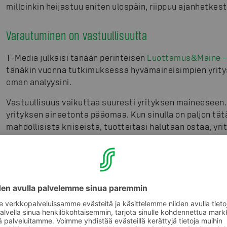
milloinkin heijastuu eniten ulospäin, riippuu ajanhetkes
Varautuminen on vastuullisuutta
T-Media julkaisi tänään perinteisen
Luottamus&Maine -
tänäkin vuonna tutkimuksessa hyvämaineisimpien yritys
oman analyysini.
Vastuullisuus vaikuttaa suuresti yrityksen maineeseen.
yrityksen aineetonta pääomaa. Kun sinulla on paljon tä
mahdollisista kriiseistä, tuotteitasi halutaan ostaa, yrit
mielipiteitäsi halutaan kuulla.
Ennen kaikkea hyvä maine kertoo siitä, että yritys on os
ja toimii tavalla, joka herättää luottamusta. Laaja-alai
silloinkin, kun siitä ei puhuta. Me olemme jatkaneet
työt
vaikka huomion valokeila onkin ollut pandemia-aikana a
kaupassakäynnissä ja sota-aikana ruoan hinnan kohtuull
kolkuttelee ovella, on arvokasta, että vuosia myymälö