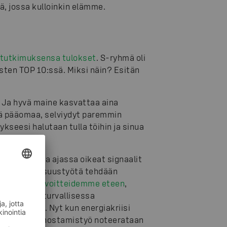
tä, jossa kulloinkin elämme.
tutkimuksensa tulokset
. S-ryhmä oli
ten TOP 10:ssä. Miksi näin? Esitän
 Ja hyvä maine kasvattaa aina
tä pääomaa, selviydyt paremmin
ykseesi halutaan tulla töihin ja sinua
annut poimia ajassa oikeat signaalit
sta vastuullisuustyötä tehdään
ä ilmastotavoitteidemme eteen
,
siakkaiden turvallisessa
isuudessa. Nyt kun energiakriisi
issä tehty tehostamistyö noteerataan