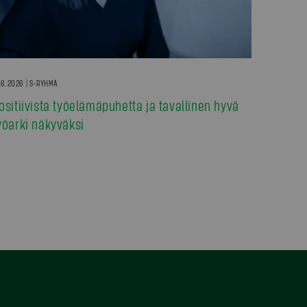
.6.2026 | S-RYHMÄ
ositiivista työelämäpuhetta ja tavallinen hyvä
yöarki näkyväksi