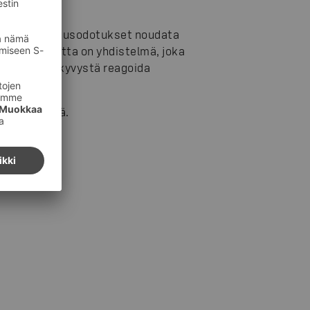
at vastuullisuusodotukset noudata
vastuullisuutta on yhdistelmä, joka
ja nopeasta kyvystä reagoida
vänä pärjätä.