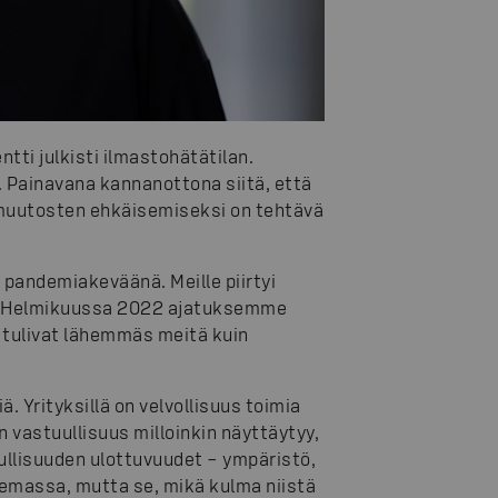
tti julkisti ilmastohätätilan.
. Painavana kannanottona siitä, että
 muutosten ehkäisemiseksi on tehtävä
 pandemiakeväänä. Meille piirtyi
ta. Helmikuussa 2022 ajatuksemme
t tulivat lähemmäs meitä kuin
 Yrityksillä on velvollisuus toimia
n vastuullisuus milloinkin näyttäytyy,
uullisuuden ulottuvuudet – ympäristö,
olemassa, mutta se, mikä kulma niistä