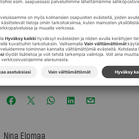
myös julkisesti.
Vahinko ei tule kello kaulassa, eivätkä pinnalle nousev
etukäteen kalenteroituja suunnitelmia. Siksi tärkeintä 
syntyy pitkäjänteisestä tavoitteellisesta toiminnasta 
muuttuviin tilanteisiin.
Muilla keinoin luottamusbisneksessä on vaikea tänä päi
Kuvat
:
Nina Kaverinen
Nina Elomaa