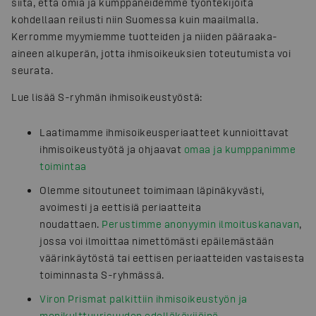
siitä, että omia ja kumppaneidemme työntekijöitä
kohdellaan reilusti niin Suomessa kuin maailmalla.
Kerromme myymiemme tuotteiden ja niiden pääraaka-
aineen alkuperän, jotta ihmisoikeuksien toteutumista voi
seurata.
Lue lisää S-ryhmän ihmisoikeustyöstä:
Laatimamme ihmisoikeusperiaatteet kunnioittavat
ihmisoikeustyötä ja ohjaavat
omaa ja kumppanimme
toimintaa
Olemme sitoutuneet toimimaan läpinäkyvästi,
avoimesti ja eettisiä periaatteita
noudattaen.
Perustimme anonyymin ilmoituskanavan
,
jossa voi ilmoittaa nimettömästi epäilemästään
väärinkäytöstä tai eettisen periaatteiden vastaisesta
toiminnasta S-ryhmässä.
Viron Prismat palkittiin ihmisoikeustyön ja
monikulttuurisuuden edelläkävijöinä