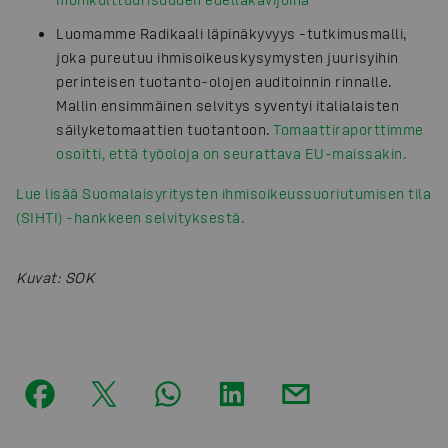
Luomamme Radikaali läpinäkyvyys -tutkimusmalli,
joka pureutuu ihmisoikeuskysymysten juurisyihin
perinteisen tuotanto-olojen auditoinnin rinnalle.
Mallin ensimmäinen selvitys syventyi italialaisten
säilyketomaattien tuotantoon.
Tomaattiraporttimme
osoitti, että työoloja on seurattava EU-maissakin.
Lue lisää Suomalaisyritysten ihmisoikeussuoriutumisen tila
(SIHTI) -hankkeen selvityksestä.
Kuvat
:
SOK