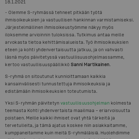
18.1.2021
- Olemme S-ryhmässä tehneet pitkään työtä
ihmisoikeuksien ja vastuullisen hankinnan varmistamiseksi.
Järjestelmällinen ihmisoikeustyömme näkyy myös
iloksemme arvioinnin tuloksissa. Tutkimus antaa meille
arvokasta tietoa kehittämisalueista. Työ ihmisoikeuksien
eteen ja kohti yhdenvertaisuutta jatkuu, ja on vahvasti
läsnä myös päivitetyssä vastuullisuusohjelmassamme,
kertoo vastuullisuuspäällikkö
Sanni Martikainen
.
S-ryhmä on sitoutunut kunnioittamaan kaikkia
kansainvälisesti tunnustettuja ihmisoikeuksia ja
edistämään ihmisoikeuksien toteutumista.
Yksi S-ryhmän päivitetyn
vastuullisuusohjelman
kolmesta
teemasta Kohti yhdenvertaista maailmaa – eriarvoisuutta
poistaen. Meille kaikki ihmiset ovat yhtä tärkeitä ja
tervetulleita, ja tämä ajatus koskee niin asiakkaitamme,
kumppaneitamme kuin meitä S-ryhmäläisiä. Huolehdimme