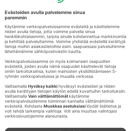
Sähköpostiosoitteet S-ryhmässä ovat muotoa
etunimi.sukunimi@sok.fi
Seuraa meitä
:
Muuta evästeasetuksia