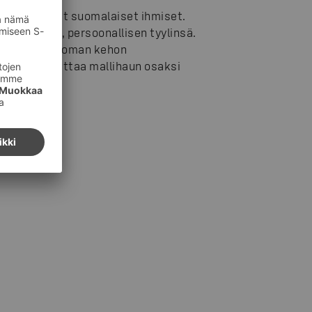
at tavalliset suomalaiset ihmiset.
ään oman, persoonallisen tyylinsä.
ttamista ja oman kehon
koo vakiinnuttaa mallihaun osaksi