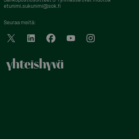
etunimi.sukunimi@sok.fi
Seuraa meitä
: