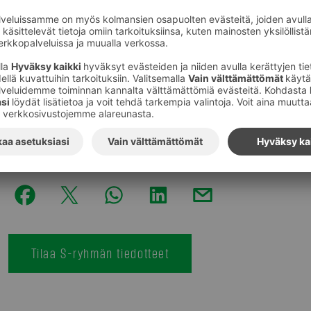
"On luontevaa, että Sokoksen muotiviikon tähtinä toimiv
Heitä me autamme tavarataloissamme muutenkin löytäm
Omasta ulkonäöstään huolehtiminen on itsensä kunnioi
arvostamista", jatkaa Backström ja lisää, että Sokos ai
jokavuotisia muotiviikkojaan.
Kuvat
:
S-Ryhmä
Tilaa S-ryhmän tiedotteet