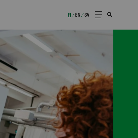
FI
EN
SV
/
/