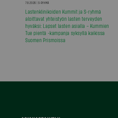
7.8.2026 | S-RYHMÄ
Lastenklinikoiden Kummit ja S-ryhmä
aloittavat yhteistyön lasten terveyden
hyväksi: Lapset lasten asialla – Kummien
Tue pientä -kampanja syksyllä kaikissa
Suomen Prismoissa