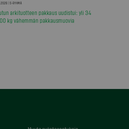
7.2026 | S-RYHMÄ
utun arkituotteen pakkaus uudistui: yli 34
00 kg vähemmän pakkausmuovia
Muuta evästeasetuksia