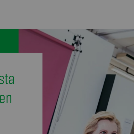
sta
jen