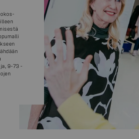
 Sokos-
illeen
ymisestä
ippumalli
ukseen
 nähdään
n
ja, 9-73 -
kojen