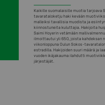
Kaikille suomalaisille muotia tarjoava
tavarataloketju haki kevään muotiviiko
malleiksi tavallisia muodista ja esiint
kiinnostuneita kuluttajia. Hakijoita hu
Saimi Hoyerin vetämään mallivalmenn
ilmoittautui yli 650, joista kahdeksan
viikonloppuna Oulun Sokos-tavaratalo
estradilla. Hakijoiden suuri määrä ja laa
vuoden ikäjakauma ilahdutti muotiviik
järjestäjät.