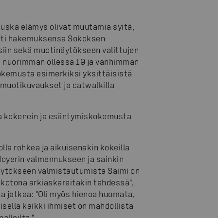
auska elämys olivat muutamia syitä,
hetti hakemuksensa Sokoksen
siin sekä muotinäytökseen valittujen
tä nuorimman ollessa 19 ja vanhimman
kokemusta esimerkiksi yksittäisistä
muotikuvaukset ja catwalkilla
a kokenein ja esiintymiskokemusta
lla rohkea ja aikuisenakin kokeilla
oyerin valmennukseen ja sainkin
äytökseen valmistautumista Saimi on
kotona arkiaskareitakin tehdessä",
ja jatkaa: "Oli myös hienoa huomata,
isella kaikki ihmiset on mahdollista
lleilta."