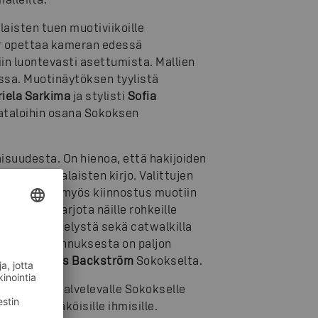
laisten tuen muotiviikoille
er opettaa kameran edessä
iin luontevasti asettumista. Mallien
sa. Muotinäytöksen tyylistä
iela Sarkima
ja stylisti
Sofia
ataloihin osana Sokoksen
suudesta. On hienoa, että hakijoiden
isten suomalaisten kirjo. Valittujen
uksiin sekä myös kiinnostus muotiin
n. On ilo tarjota näille rohkeille
a työskentelystä sekä catwalkilla
tymisvalmennuksesta on paljon
ijohtaja
Hans Backström
Sokokselta.
kaupassa palvelevalle Sokokselle
isille ja näköisille ihmisille.