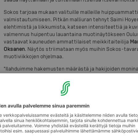
Sokos tarjoaa mukaan valituille malleille huippuammatti
valmistautumiseen. Pitkän malliuran tehnyt Saimi Hoy
elehtimistä ja liikkumista, katseen intensiteettiä ja kuv
valmennus huipentuu lauantaina muotinäytökseen Oulus
vastaavat kauneuden ammattilaiset meikkitaiteilija
Mar
Oksanen
. Näytös striimataan myös muihin Sokos-tavar
muotiviikkojen ohjelmaa.
"Ilahduimme hakemusten määrästä ja hakijoiden moninai
joukossa näyttäytyi laajasti rohkeiden ja esiintymishalu
mallien hakemuksissa nousivat esiin halu uusiin kokem
ja oman persoonallisen tyylin löytämiseen ja ilmaisemisee
malleille kokemus muotimaailman ammattilaisten kanss
esiintymisestä. Uskon, että malliemme saamasta esiin
hyötyä itse kunkin työssä ja vapaa-ajalla", sanoo myynt
Ympäri Suomea asiakkaitaan 19 tavaratalossa ja verkko
muoti on iloinen asia. Tavaratalo tarjoaa muotia kaiken ikä