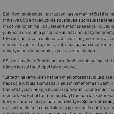
Esiintymiskokemus, nuoruuden haave mallin töistä ja h
miksi yli 650 eri ikäluokkia edustavaa suomalaista lä
muotiviikkojen malliksi. Mallivalmennukseen ja -kuvauk
joukossa on miehiä ja naisia kuudelta eri ikäkymmenel
68-vuotias. Osalla mukaan valituista on jonkin verran 
mainoskuvauksista, mutta valtaosa haluaa kokea aidot 
esiintymisen ensimmäistä kertaa elämässään.
68-vuotias Soile Tuorinsuo on elämänvuosissa malleist
hän on kartuttanut opettajan työssä.
"Lähetin hakemuksen hetken mielijohteesta, sillä pitää o
hauskoja juttuja elämässä. Halusin nimenomaan Saimi H
häneltä hyviä vinkkejä myös arkipäivään. Osana muotin
esimerkiksi kehottanut minua käyttämään korkokenkiä 
kertoo normaalisti tennareissa viihtyvä
Soile Tuorinsuo
että oikeanlaisella opastuksella ja avoimella suhtautum
saada näyttämään ja tuntemaan itsensä itsevarmoilta ma