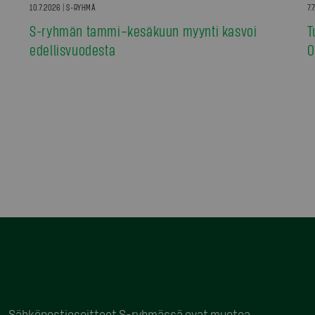
10.7.2026 | S-RYHMÄ
7.
S-ryhmän tammi–kesäkuun myynti kasvoi
T
edellisvuodesta
0
Sähköpostiosoitteet S-ryhmässä ovat muotoa