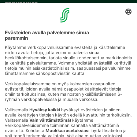
TOIMIPAIKAT
YHTEYSTIEDOT
Sähköpostiosoitteet S-ryhmässä ovat muotoa
etunimi.sukunimi@sok.fi
Seuraa meitä
: