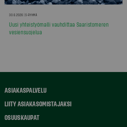
30.6.2026 | S-RYHMÄ
Uusi yhteistyömalli vauhdittaa Saaristomeren
vesiensuojelua
ASIAKASPALVELU
LIITY ASIAKASOMISTAJAKSI
OSUUSKAUPAT