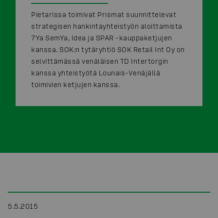
Pietarissa toimivat Prismat suunnittelevat
strategisen hankintayhteistyön aloittamista
7Ya SemYa, Idea ja SPAR -kauppaketjujen
kanssa. SOK:n tytäryhtiö SOK Retail Int Oy on
selvittämässä venäläisen TD Intertorgin
kanssa yhteistyötä Lounais-Venäjällä
toimivien ketjujen kanssa.
5.5.2015