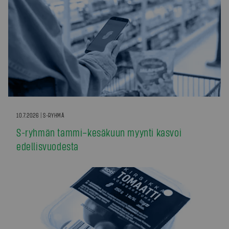
10.7.2026 | S-RYHMÄ
S-ryhmän tammi–kesäkuun myynti kasvoi
edellisvuodesta