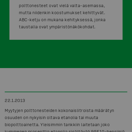
polttonesteet ovat vielä valta-asemassa,
mutta niidenkin koostumukset kehittyvät.
ABC-ketju on mukana kehityksessä, jonka
taustalla ovat ympäristönäkökohdat.
22.1.2013
Myytyjen polttonesteiden kokonaislitroista määrätyn
osuuden on nykyisin oltava etanolia tai muuta
biopolttoainetta. Yleisimmin tankkiin laitetaan joko
kymmenen prosenttia etanolia sisältävää 95E10-bensiiniä,