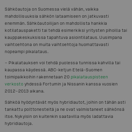
Sähköautoja on Suomessa vielä vähän, vaikka
mahdollisuuksia sähkön lataamiseen on jatkuvasti
enemmän. Sähköautoilijan on mahdollista hankkia
kotilatauspaketti tai tehdä esimerkiksi yritysten pihoilla tai
kauppakeskuksissa tapahtuva asiointilataus. Uusimpana
vaihtoehtona on muita vaihtoehtoja huomattavasti
nopeampi pikalataus.
− Pikalatauksen voi tehdä puolessa tunnissa kahvilla tai
kaupassa käydessä. ABC-ketjun Etelä-Suomen
toimipaikkoihin rakennetaan 20
pikalatauspisteen
verkosto
yhdessä Fortumin ja Nissanin kanssa vuosien
2012−2013 aikana.
Sähköä hyödyntävät myös hybridiautot, joihin on tähän asti
tankattu polttonesteitä ja ne ovat valmistaneet sähkönsä
itse. Nykyisin on kuitenkin saatavilla myös ladattavia
hybridiautoja.