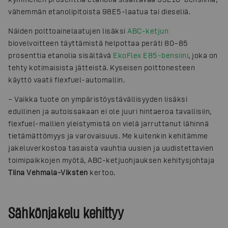
vähemmän etanolipitoista 98E5-laatua tai dieseliä.
Näiden polttoainelaatujen lisäksi
ABC-ketjun
biovelvoitteen täyttämistä helpottaa peräti 80–85
prosenttia etanolia sisältävä
EkoFlex E85-bensiini
, joka on
tehty kotimaisista jätteistä. Kyseisen polttonesteen
käyttö vaatii flexfuel-automallin.
– Vaikka tuote on ympäristöystävällisyyden lisäksi
edullinen ja autoissakaan ei ole juuri hintaeroa tavallisiin,
flexfuel-mallien yleistymistä on vielä jarruttanut lähinnä
tietämättömyys ja varovaisuus. Me kuitenkin kehitämme
jakeluverkostoa tasaista vauhtia uusien ja uudistettavien
toimipaikkojen myötä, ABC-ketjuohjauksen kehitysjohtaja
Tiina Vehmala-Viksten
kertoo.
Sähkönjakelu kehittyy