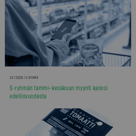
10.7.2026 | S-RYHMÄ
S-ryhmän tammi–kesäkuun myynti kasvoi
edellisvuodesta