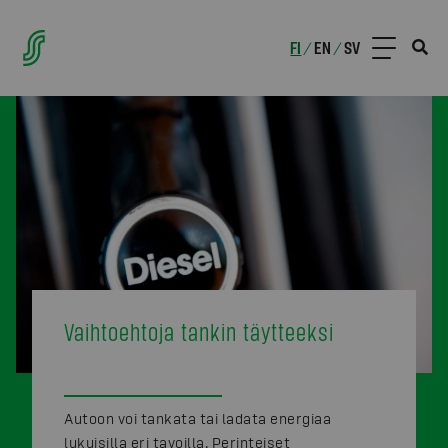
FI
EN
SV
/
/
Vaihtoehtoja tankin täytteeksi
Autoon voi tankata tai ladata energiaa
lukuisilla eri tavoilla. Perinteiset