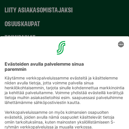
LIITY ASIAKASOMISTAJAKSI
OSUUSKAUPAT
TOIMIPAIKAT
YHTEYSTIEDOT
Sähköpostiosoitteet S-ryhmässä ovat muotoa
etunimi.sukunimi@sok.fi
Seuraa meitä
: