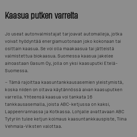
Kaasua putken varrelta
Jo useat autonvalmistajat tarjoavat automalleja, jotka
voivat hyödyntää energiamuotonaan joko kokonaan tai
osittain kaasua. Se voi olla maakaasua tai jätteistä
valmistettua biokaasua. Suomessa kaasua jakelee
ainoastaan Gasum Oy, jolla on yksi kaasuputki Etelä-
Suomessa.
− Tämä rajoittaa kaasuntankkausasemien yleistymistä,
koska niiden on oltava käytännössä aivan kaasuputken
varrella. Yhteensä kaasua voi tankata 16
tankkausasemalla, joista ABC-ketjussa on kaksi,
Lappeenrannassa ja Kotkassa. Lohjalle avattavaan ABC
Tytyriin tulee ketjun kolmaus kaasuntankkauspiste, Tiina
Vehmala-Viksten valottaa.