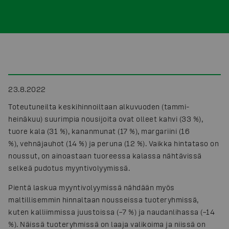
23.8.2022
Toteutuneilta keskihinnoiltaan alkuvuoden (tammi-
heinäkuu) suurimpia nousijoita ovat olleet kahvi (33 %),
tuore kala (31 %), kananmunat (17 %), margariini (16
%), vehnäjauhot (14 %) ja peruna (12 %). Vaikka hintataso on
noussut, on ainoastaan tuoreessa kalassa nähtävissä
selkeä pudotus myyntivolyymissä.
Pientä laskua myyntivolyymissä nähdään myös
maltillisemmin hinnaltaan nousseissa tuoteryhmissä,
kuten kalliimmissa juustoissa (–7 %) ja naudanlihassa (–14
%). Näissä tuoteryhmissä on laaja valikoima ja niissä on