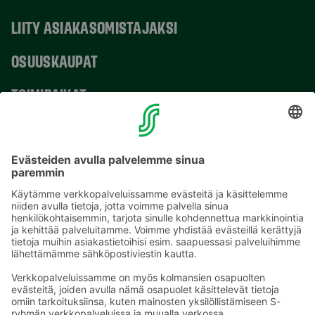
LIITY ASIAKASOMISTAJAKSI
OSUUSKAUPAT
TOIMIPAIKAT
YHTEYSTIEDOT
Sähköpostiosoitteet S-ryhmässä ovat muotoa
etunimi.sukunimi@sok.fi
Seuraa meitä
: