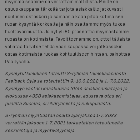
myymälöissämme on verrattain maltillista. Meille on
osuuskauppana tärkeää tarjota asiakkaille jatkuvasti
edullinen ostoskori ja samaan aikaan pitää kotimaisen
ruoan kysyntä korkealla ja näin osaltamme myös tukea
huoltovarmuutta. Jo nyt yli 80 prosenttia myymästämme
ruoasta on kotimaista. Tavoitteenamme on, ettei tällaista
valintaa tarvitse tehdä vaan kaupassa voi jatkossakin
ostaa kotimaista ruokaa kohtuulliseen hintaan, painottaa
Päällysaho.
Kyselytutkimuksen toteutti S-ryhmän toimeksiannosta
Feelback Oyja se toteutettiin 9.-16.6.2022 ja 1.-7.8.2022.
Kyselyyn vastasi kesäkuussa 3644 asiakasomistajaa ja
elokuussa 4358 asiakasomistajaa, edustava otos eri
puolilta Suomea, eri ikäryhmistä ja sukupuolista.
S-ryhmän myyntidatan osalta ajanjaksoa 1-7, 2022
verrattiin jaksoon 1-7, 2021 tarkastellen toteutuneita
keskihintoja ja myyntivolyymeja.