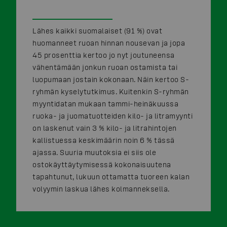
Lähes kaikki suomalaiset (91 %) ovat
huomanneet ruoan hinnan nousevan ja jopa
45 prosenttia kertoo jo nyt joutuneensa
vähentämään jonkun ruoan ostamista tai
luopumaan jostain kokonaan. Näin kertoo S-
ryhmän kyselytutkimus. Kuitenkin S-ryhmän
myyntidatan mukaan tammi-heinäkuussa
ruoka- ja juomatuotteiden kilo- ja litramyynti
on laskenut vain 3 % kilo- ja litrahintojen
kallistuessa keskimäärin noin 6 % tässä
ajassa. Suuria muutoksia ei siis ole
ostokäyttäytymisessä kokonaisuutena
tapahtunut, lukuun ottamatta tuoreen kalan
volyymin laskua lähes kolmanneksella.