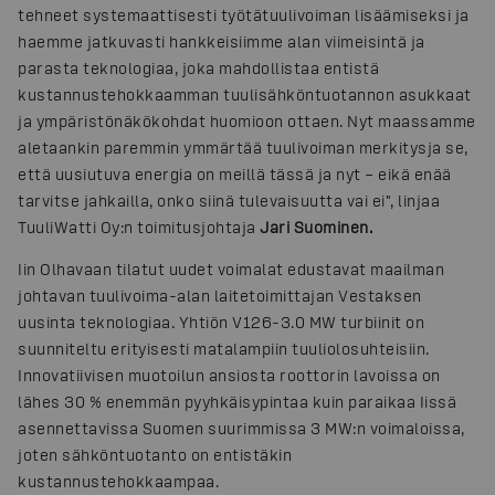
tehneet systemaattisesti työtätuulivoiman lisäämiseksi ja
haemme jatkuvasti hankkeisiimme alan viimeisintä ja
parasta teknologiaa, joka mahdollistaa entistä
kustannustehokkaamman tuulisähköntuotannon asukkaat
ja ympäristönäkökohdat huomioon ottaen. Nyt maassamme
aletaankin paremmin ymmärtää tuulivoiman merkitysja se,
että uusiutuva energia on meillä tässä ja nyt – eikä enää
tarvitse jahkailla, onko siinä tulevaisuutta vai ei", linjaa
TuuliWatti Oy:n toimitusjohtaja
Jari Suominen.
Iin Olhavaan tilatut uudet voimalat edustavat maailman
johtavan tuulivoima-alan laitetoimittajan Vestaksen
uusinta teknologiaa. Yhtiön V126-3.0 MW turbiinit on
suunniteltu erityisesti matalampiin tuuliolosuhteisiin.
Innovatiivisen muotoilun ansiosta roottorin lavoissa on
lähes 30 % enemmän pyyhkäisypintaa kuin paraikaa Iissä
asennettavissa Suomen suurimmissa 3 MW:n voimaloissa,
joten sähköntuotanto on entistäkin
kustannustehokkaampaa.