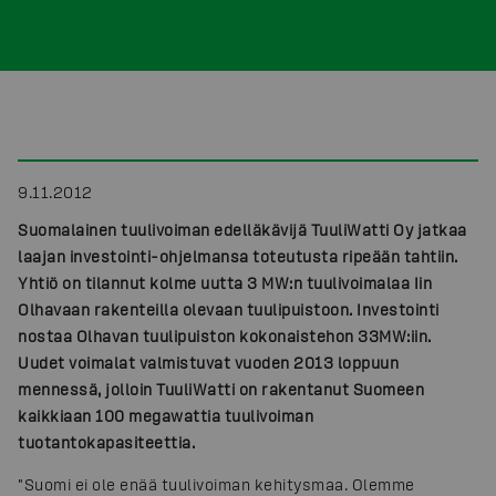
9.11.2012
Suomalainen tuulivoiman edelläkävijä TuuliWatti Oy jatkaa
laajan investointi-ohjelmansa toteutusta ripeään tahtiin.
Yhtiö on tilannut kolme uutta 3 MW:n tuulivoimalaa Iin
Olhavaan rakenteilla olevaan tuulipuistoon. Investointi
nostaa Olhavan tuulipuiston kokonaistehon 33MW:iin.
Uudet voimalat valmistuvat vuoden 2013 loppuun
mennessä, jolloin TuuliWatti on rakentanut Suomeen
kaikkiaan 100 megawattia tuulivoiman
tuotantokapasiteettia.
"Suomi ei ole enää tuulivoiman kehitysmaa. Olemme