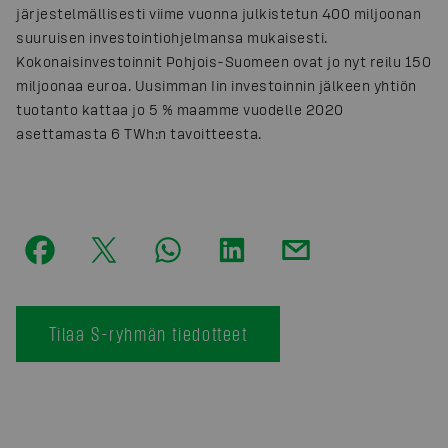
järjestelmällisesti viime vuonna julkistetun 400 miljoonan
suuruisen investointiohjelmansa mukaisesti.
Kokonaisinvestoinnit Pohjois-Suomeen ovat jo nyt reilu 150
miljoonaa euroa. Uusimman Iin investoinnin jälkeen yhtiön
tuotanto kattaa jo 5 % maamme vuodelle 2020
asettamasta 6 TWh:n tavoitteesta.
Tilaa S-ryhmän tiedotteet