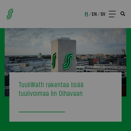
FI
EN
SV
/
/
TuuliWatti rakentaa lisää
tuulivoimaa Iin Olhavaan