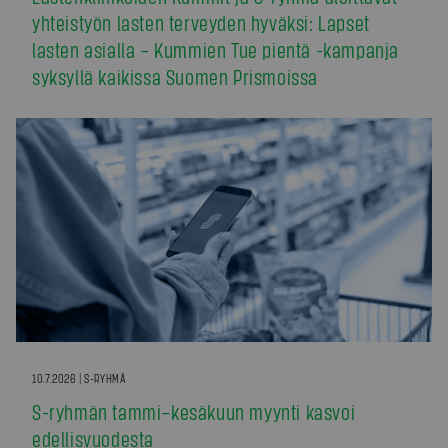
yhteistyön lasten terveyden hyväksi: Lapset
lasten asialla – Kummien Tue pientä -kampanja
syksyllä kaikissa Suomen Prismoissa
10.7.2026 | S-RYHMÄ
S-ryhmän tammi–kesäkuun myynti kasvoi
edellisvuodesta