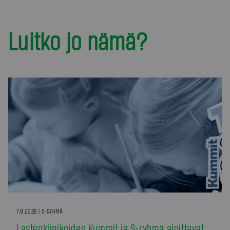
Luitko jo nämä?
7.8.2026 | S-RYHMÄ
Lastenklinikoiden Kummit ja S-ryhmä aloittavat