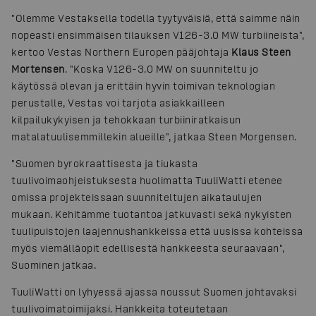
"Olemme Vestaksella todella tyytyväisiä, että saimme näin
nopeasti ensimmäisen tilauksen V126-3.0 MW turbiineista",
kertoo Vestas Northern Europen pääjohtaja
Klaus Steen
Mortensen
. "Koska V126-3.0 MW on suunniteltu jo
käytössä olevan ja erittäin hyvin toimivan teknologian
perustalle, Vestas voi tarjota asiakkailleen
kilpailukykyisen ja tehokkaan turbiiniratkaisun
matalatuulisemmillekin alueille", jatkaa Steen Morgensen.
"Suomen byrokraattisesta ja tiukasta
tuulivoimaohjeistuksesta huolimatta TuuliWatti etenee
omissa projekteissaan suunniteltujen aikataulujen
mukaan. Kehitämme tuotantoa jatkuvasti sekä nykyisten
tuulipuistojen laajennushankkeissa että uusissa kohteissa
myös viemälläopit edellisestä hankkeesta seuraavaan",
Suominen jatkaa.
TuuliWatti on lyhyessä ajassa noussut Suomen johtavaksi
tuulivoimatoimijaksi. Hankkeita toteutetaan