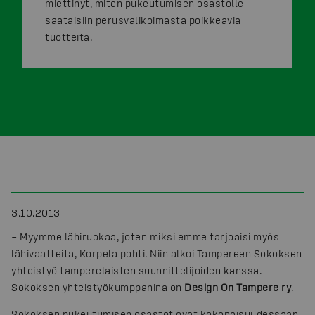
miettinyt, miten pukeutumisen osastolle
saataisiin perusvalikoimasta poikkeavia
tuotteita.
3.10.2013
– Myymme lähiruokaa, joten miksi emme tarjoaisi myös
lähivaatteita, Korpela pohti. Niin alkoi Tampereen Sokoksen
yhteistyö tamperelaisten suunnittelijoiden kanssa.
Sokoksen yhteistyökumppanina on
Design On Tampere ry
.
Sokoksen pukeutumisen osastot ovat kokonaisuudessaan