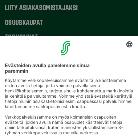
LIITY ASIAKASOMISTAJAKSI
OSUUSKAUPAT
TOIMIPAIKAT
YHTEYSTIEDOT
Sähköpostiosoitteet S-ryhmässä ovat muotoa
etunimi.sukunimi@sok.fi
Seuraa meitä
: