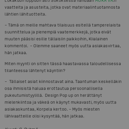
Lokakuun loppuun asti Sokoksessa nähdään
MUKA VA
:n
vaatteita ja asusteita, jotka ovat materiaalintuotannosta
lähtien lähituotteita.
– Tämä on meille mahtava tilaisuus esitellä tamperelaista
suunnittelua ja pienempiä vaatemerkkejä, jotka eivät
muuten pääsisi esille tällaisiin paikkoihin, Kiialainen
kommentoi. – Olemme saaneet myös uutta asiakasvirtaa,
hän jatkaa.
Miten myynti on sitten tässä haastavassa taloudellisessa
tilanteessa lähtenyt käyntiin?
– Tällaiset asiat kiinnostavat aina. Taantuman keskelläkin
osa ihmisistä haluaa erottautua persoonallisella
pukeutumistyylillä. Design Pop up on herättänyt
mielenkiintoa ja väkeä on käynyt mukavasti, myös uutta
asiakaskuntaa, Korpela kertoo. – Myös miesten
lähivaatteille olisi kysyntää, hän jatkaa.