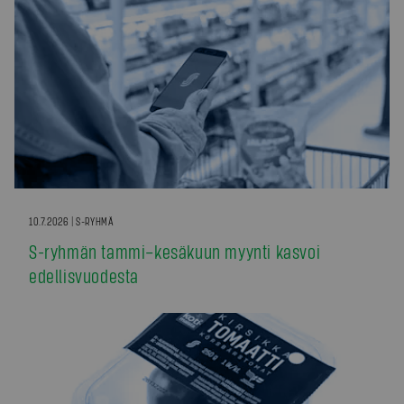
10.7.2026 | S-RYHMÄ
S-ryhmän tammi–kesäkuun myynti kasvoi
edellisvuodesta