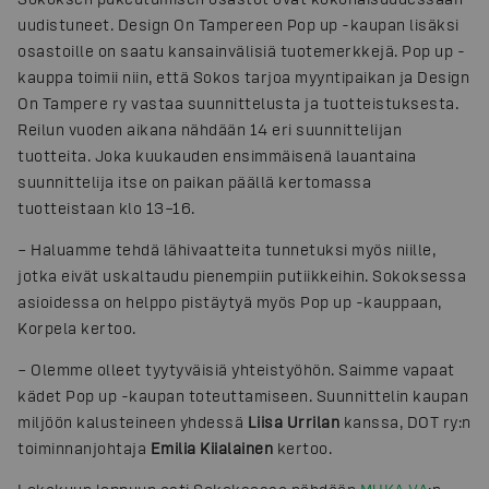
uudistuneet. Design On Tampereen Pop up -kaupan lisäksi
osastoille on saatu kansainvälisiä tuotemerkkejä. Pop up -
kauppa toimii niin, että Sokos tarjoa myyntipaikan ja Design
On Tampere ry vastaa suunnittelusta ja tuotteistuksesta.
Reilun vuoden aikana nähdään 14 eri suunnittelijan
tuotteita. Joka kuukauden ensimmäisenä lauantaina
suunnittelija itse on paikan päällä kertomassa
tuotteistaan klo 13–16.
– Haluamme tehdä lähivaatteita tunnetuksi myös niille,
jotka eivät uskaltaudu pienempiin putiikkeihin. Sokoksessa
asioidessa on helppo pistäytyä myös Pop up -kauppaan,
Korpela kertoo.
– Olemme olleet tyytyväisiä yhteistyöhön. Saimme vapaat
kädet Pop up -kaupan toteuttamiseen. Suunnittelin kaupan
miljöön kalusteineen yhdessä
Liisa Urrilan
kanssa, DOT ry:n
toiminnanjohtaja
Emilia Kiialainen
kertoo.