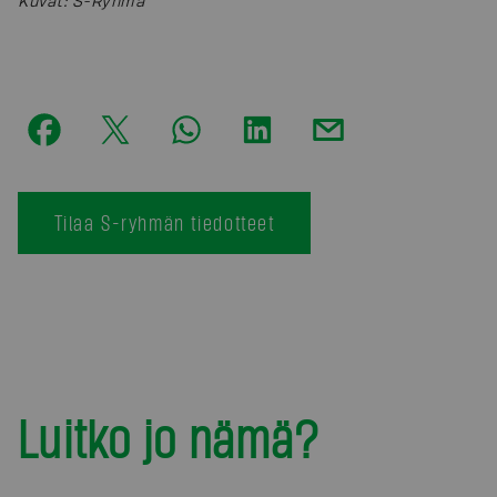
Kuvat
:
S-Ryhmä
Tilaa S-ryhmän tiedotteet
Luitko jo nämä?