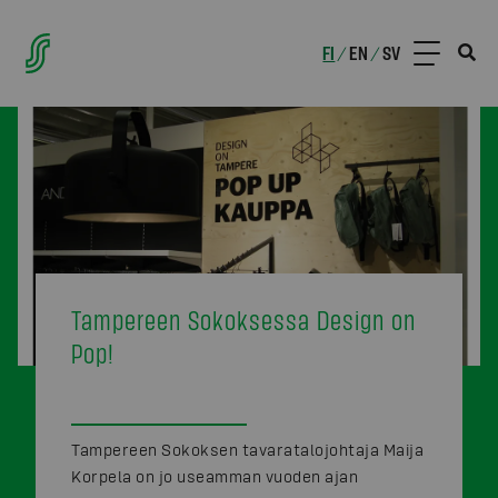
FI
EN
SV
/
/
Tampereen Sokoksessa Design on
Pop!
Tampereen Sokoksen tavaratalojohtaja Maija
Korpela on jo useamman vuoden ajan