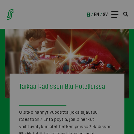
FI
EN
SV
/
/
Taikaa Radisson Blu Hotelleissa
Oletko nähnyt vuodetta, joka sijautuu
itsestään? Entä pöytiä, joilla herkut
vaihtuvat, kun olet hetken poissa? Radisson
Blu Hotellit toivottavat lapsiperheet