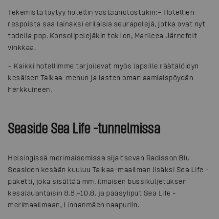
Tekemistä löytyy hotellin vastaanotostakin:
– Hotellien
respoista saa lainaksi erilaisia seurapelejä, jotka ovat nyt
todella pop. Konsolipelejäkin toki on, Marileea Järnefelt
vinkkaa.
– Kaikki hotellimme tarjoilevat myös lapsille räätälöidyn
kesäisen Taikaa-menun ja lasten oman aamiaispöydän
herkkuineen.
Seaside Sea Life -tunnelmissa
Helsingissä merimaisemissa sijaitsevan Radisson Blu
Seasiden kesään kuuluu Taikaa-maailman lisäksi Sea Life -
paketti, joka sisältää mm. ilmaisen bussikuljetuksen
kesälauantaisin 8.6.–10.8. ja pääsyliput Sea Life -
merimaailmaan, Linnanmäen naapuriin.