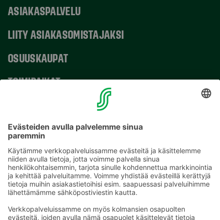
ASIAKASPALVELU
LIITY ASIAKASOMISTAJAKSI
OSUUSKAUPAT
TOIMIPAIKAT
YHTEYSTIEDOT
Sähköpostiosoitteet S-ryhmässä ovat muotoa
etunimi.sukunimi@sok.fi