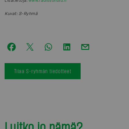
Lisätietoja:
www.radissonblu.fi
Kuvat
:
S-Ryhmä
Tilaa S-ryhmän tiedotteet
Luitko jo nämä?