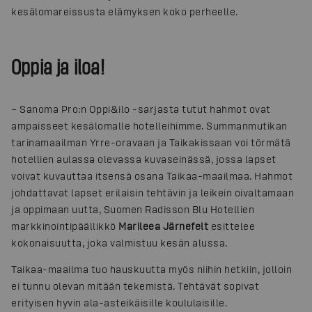
kesälomareissusta elämyksen koko perheelle.
Oppia ja iloa!
– Sanoma Pro:n Oppi&ilo -sarjasta tutut hahmot ovat
ampaisseet kesälomalle hotelleihimme. Summanmutikan
tarinamaailman Yrre-oravaan ja Taikakissaan voi törmätä
hotellien aulassa olevassa kuvaseinässä, jossa lapset
voivat kuvauttaa itsensä osana Taikaa-maailmaa. Hahmot
johdattavat lapset erilaisin tehtävin ja leikein oivaltamaan
ja oppimaan uutta, Suomen Radisson Blu Hotellien
markkinointipäällikkö
Marileea Järnefelt
esittelee
kokonaisuutta, joka valmistuu kesän alussa.
Taikaa-maailma tuo hauskuutta myös niihin hetkiin, jolloin
ei tunnu olevan mitään tekemistä. Tehtävät sopivat
erityisen hyvin ala-asteikäisille koululaisille.