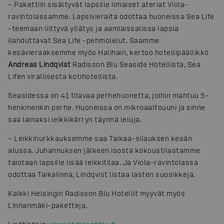
– Pakettiin sisältyvät lapsille ilmaiset ateriat Viola-
ravintolassamme. Lapsivieraita odottaa huoneissa Sea Life
-teemaan liittyvä yllätys ja aamiaissalissa lapsia
ilahduttavat Sea Life -pehmolelut. Saamme
kesävieraaksemme myös Halihain, kertoo hotellipäällikkö
Andreas Lindqvist
Radisson Blu Seaside Hotellista, Sea
Lifen virallisesta kotihotellista.
Seasidessa on 41 tilavaa perhehuonetta, joihin mahtuu 5-
henkinenkin perhe. Huoneissa on mikroaaltouuni ja sinne
saa lainaksi leikkikärryn täynnä leluja.
– Leikkinurkkauksemme saa Taikaa-silauksen kesän
alussa. Juhannuksen jälkeen isosta kokoustilastamme
taiotaan lapsille lisää leikkitilaa. Ja Viola-ravintolassa
odottaa Taikalinna, Lindqvist listaa lasten suosikkeja.
Kaikki Helsingin Radisson Blu Hotellit myyvät myös
Linnanmäki-paketteja.