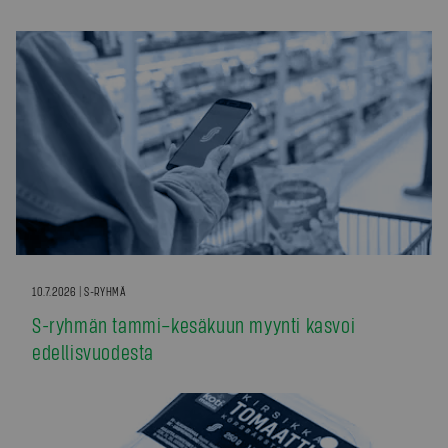
10.7.2026 | S-RYHMÄ
S-ryhmän tammi–kesäkuun myynti kasvoi
edellisvuodesta