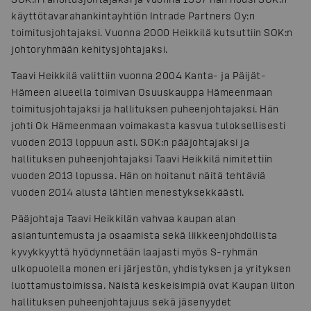
käyttötavarahankintayhtiön Intrade Partners Oy:n
toimitusjohtajaksi. Vuonna 2000 Heikkilä kutsuttiin SOK:n
johtoryhmään kehitysjohtajaksi.
Taavi Heikkilä valittiin vuonna 2004 Kanta- ja Päijät-
Hämeen alueella toimivan Osuuskauppa Hämeenmaan
toimitusjohtajaksi ja hallituksen puheenjohtajaksi. Hän
johti Ok Hämeenmaan voimakasta kasvua tuloksellisesti
vuoden 2013 loppuun asti. SOK:n pääjohtajaksi ja
hallituksen puheenjohtajaksi Taavi Heikkilä nimitettiin
vuoden 2013 lopussa. Hän on hoitanut näitä tehtäviä
vuoden 2014 alusta lähtien menestyksekkäästi.
Pääjohtaja Taavi Heikkilän vahvaa kaupan alan
asiantuntemusta ja osaamista sekä liikkeenjohdollista
kyvykkyyttä hyödynnetään laajasti myös S-ryhmän
ulkopuolella monen eri järjestön, yhdistyksen ja yrityksen
luottamustoimissa. Näistä keskeisimpiä ovat Kaupan liiton
hallituksen puheenjohtajuus sekä jäsenyydet