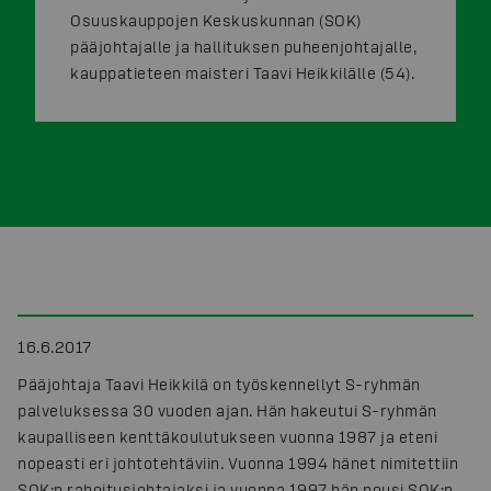
Osuuskauppojen Keskuskunnan (SOK)
pääjohtajalle ja hallituksen puheenjohtajalle,
kauppatieteen maisteri Taavi Heikkilälle (54).
16.6.2017
Pääjohtaja Taavi Heikkilä on työskennellyt S-ryhmän
palveluksessa 30 vuoden ajan. Hän hakeutui S-ryhmän
kaupalliseen kenttäkoulutukseen vuonna 1987 ja eteni
nopeasti eri johtotehtäviin. Vuonna 1994 hänet nimitettiin
SOK:n rahoitusjohtajaksi ja vuonna 1997 hän nousi SOK:n