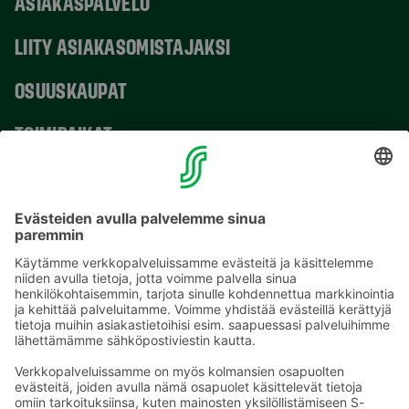
ASIAKASPALVELU
LIITY ASIAKASOMISTAJAKSI
OSUUSKAUPAT
TOIMIPAIKAT
YHTEYSTIEDOT
Sähköpostiosoitteet S-ryhmässä ovat muotoa
etunimi.sukunimi@sok.fi
Seuraa meitä
: