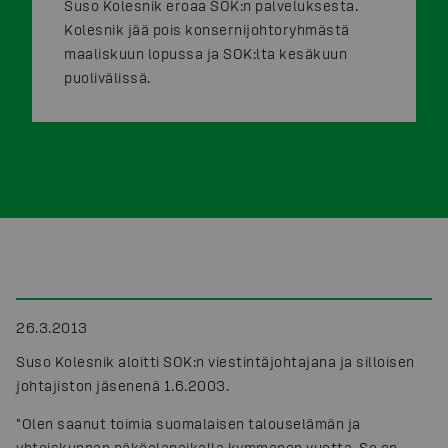
Suso Kolesnik eroaa SOK:n palveluksesta.
Kolesnik jää pois konsernijohtoryhmästä
maaliskuun lopussa ja SOK:lta kesäkuun
puolivälissä.
26.3.2013
Suso Kolesnik aloitti SOK:n viestintäjohtajana ja silloisen
johtajiston jäsenenä 1.6.2003.
"Olen saanut toimia suomalaisen talouselämän ja
yhteiskunnan näköalapaikalla kymmenen vuotta. Se on