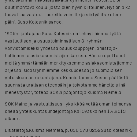
ollut mahtava koulu, josta olen hyvin kiitollinen. Nyt on aika
luovuttaa vastuut tuoreille voimille ja siirtyä itse eteen­
päin", Suso Kolesnik sanoo.
"SOK:n johtajana Suso Kolesnik on tehnyt hienoa työtä
vastuullisen ja osuus­toiminnallisen S-ryhmän
vahvistamiseksi yhdessä osuuskauppojen, omistaja­
hallinnon ja asiakasomistajien kanssa. Hän on opettanut
meitä ymmärtämään merkityksemme asiakasomistajiemme
arjessa, sidosryhmiemme keskuudessa ja suomalaisen
yhteiskunnan rakentajana. Kunnioitamme Suson päätöstä
suunnata urallaan eteenpäin ja toivotamme hänelle siinä
menestystä", toteaa SOK:n pääjohtaja Kuisma Niemelä.
SOK Maine ja vastuullisuus -yksikköä vetää oman toimensa
ohella yhteiskunta­suhdejohtaja Kai Ovaskainen 1.4.2013
alkaen.
Lisätietoja:
Kuisma Niemelä, p. 050 370 0252
Suso Kolesnik,