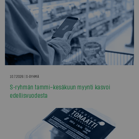
10.7.2026 | S-RYHMÄ
S-ryhmän tammi–kesäkuun myynti kasvoi
edellisvuodesta