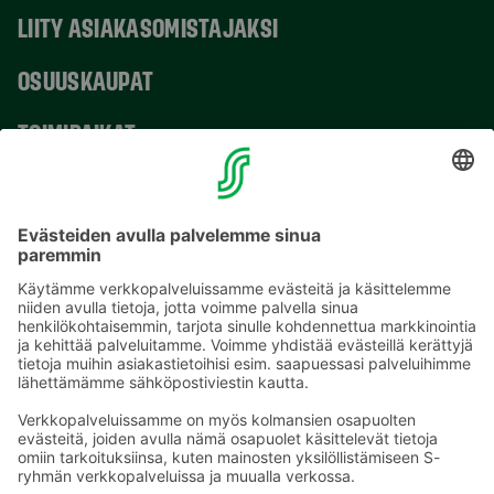
LIITY ASIAKASOMISTAJAKSI
OSUUSKAUPAT
TOIMIPAIKAT
YHTEYSTIEDOT
Sähköpostiosoitteet S-ryhmässä ovat muotoa
etunimi.sukunimi@sok.fi
Seuraa meitä
: