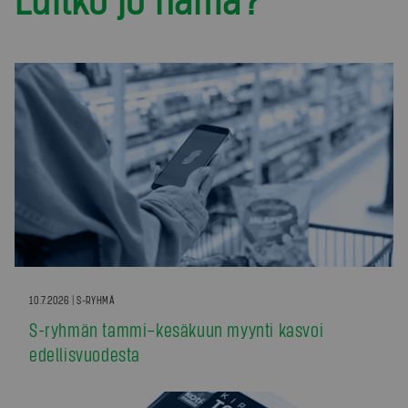
10.7.2026 | S-RYHMÄ
S-ryhmän tammi–kesäkuun myynti kasvoi
edellisvuodesta