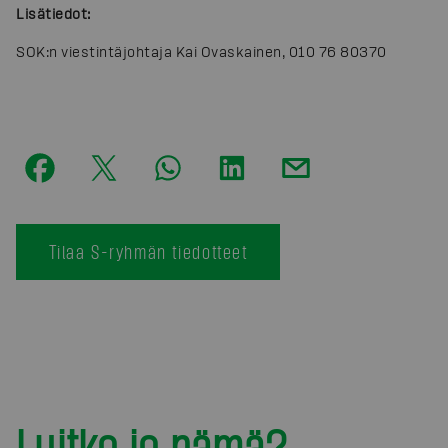
Lisätiedot:
SOK:n viestintäjohtaja Kai Ovaskainen, 010 76 80370
Tilaa S-ryhmän tiedotteet
Luitko jo nämä?