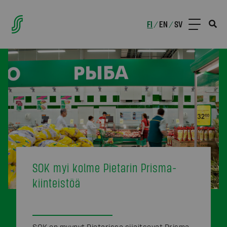
FI
EN
SV
/
/
SOK myi kolme Pietarin Prisma-
kiinteistöä
SOK on myynyt Pietarissa sijaitsevat Prisma