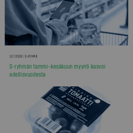
10.7.2026 | S-RYHMÄ
S-ryhmän tammi–kesäkuun myynti kasvoi
edellisvuodesta