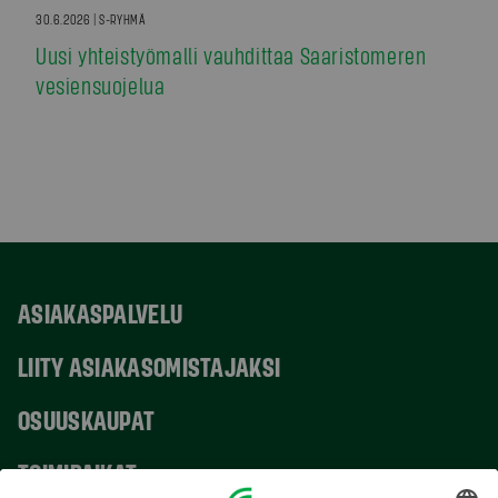
30.6.2026 | S-RYHMÄ
Uusi yhteistyömalli vauhdittaa Saaristomeren
vesiensuojelua
ASIAKASPALVELU
LIITY ASIAKASOMISTAJAKSI
OSUUSKAUPAT
TOIMIPAIKAT