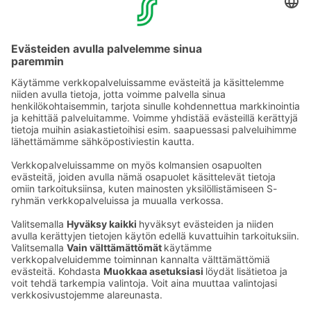
YHTEYSTIEDOT
Sähköpostiosoitteet S-ryhmässä ovat muotoa
etunimi.sukunimi@sok.fi
Seuraa meitä
: