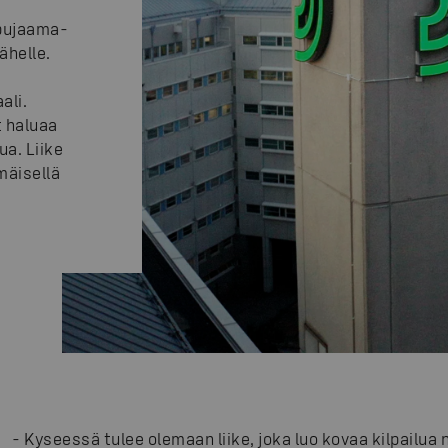
obujaama-
ähelle.
ali.
t haluaa
ua. Liike
mäisellä
-
Kyseessä tulee olemaan liike, joka luo kovaa kilpailua n