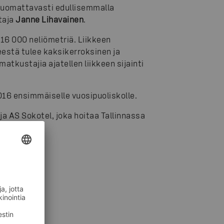
 huomattavasti edullisemmalla
taja
Janne Lihavainen
.
16 000 neliömetriä. Liikkeen
eestä tulee kaksikerroksinen ja
tkustajia ajatellen liikkeen sijainti
16 ensimmäiselle vuosipuoliskolle.
a AS Sokotel, joka hoitaa Tallinnassa