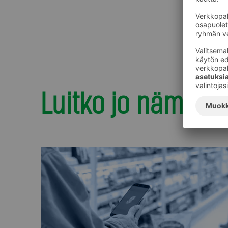
Luitko jo nämä?