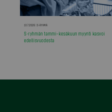
10.7.2026 | S-RYHMÄ
S-ryhmän tammi–kesäkuun myynti kasvoi
edellisvuodesta