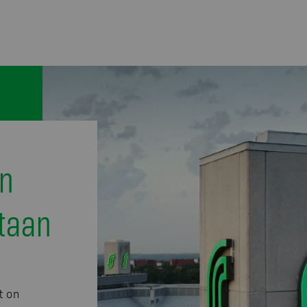
an
taan
t on