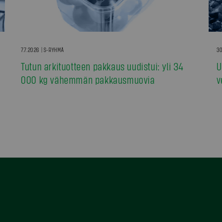
7.7.2026 | S-RYHMÄ
30
Tutun arkituotteen pakkaus uudistui: yli 34
U
000 kg vähemmän pakkausmuovia
v