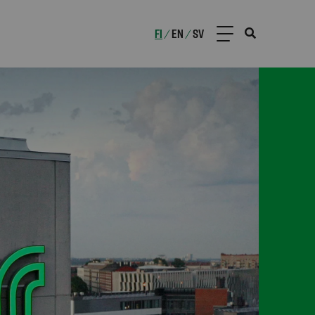
FI
EN
SV
/
/