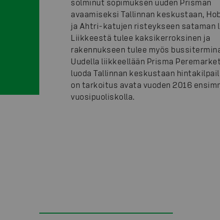
solminut sopimuksen uuden Prisman
avaamiseksi Tallinnan keskustaan, H
ja Ahtri-katujen risteykseen sataman l
Liikkeestä tulee kaksikerroksinen ja
rakennukseen tulee myös bussitermina
Uudella liikkeellään Prisma Peremarke
luoda Tallinnan keskustaan hintakilpail
on tarkoitus avata vuoden 2016 ensim
vuosipuoliskolla.