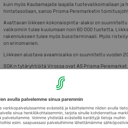
kuin myös Kaubamajalle laajalla tuotevalikoimallaan ja
hintatasollaan, sanoo Prisma Peremarketin toimitusjoh
Avattavan liikkeen kokonaispinta-alaksi on suunniteltu 
valikoimiin tulee kuulumaan noin 60 000 tuotetta. Liikk
rakennukseen tulee myös bussiterminaali. Myös risteilyma
on erinomainen.
Liikkeen alustava avaamisaika on suunniteltu vuoden 20
SOK:n tytäryhtiöitä Virossa ovat AS Prisma Peremarket j
Sokos Hotel Virun majoitus- ja ravitsemiskauppaa.