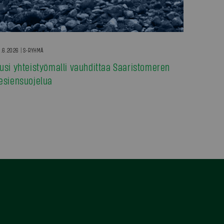
.6.2026 | S-RYHMÄ
usi yhteistyömalli vauhdittaa Saaristomeren
esiensuojelua