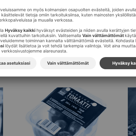
Tilaa S-ryhmän tiedotteet