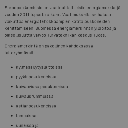
Euroopan komissio on vaatinut laitteisiin energiamerkkejä
vuoden 2011 lopusta alkaen. Vaatimuksella se haluaa
vaikuttaa energiatehokkaampien kotitalouskoneiden
kehittämiseen. Suomessa energiamerkinnän ylläpitoa ja
oikeellisuutta valvoo Turvatekniikan keskus Tukes.
Energiamerkintä on pakollinen kahdeksassa
laiteryhmässä:
kylmäsäilytyslaitteissa
pyykinpesukoneissa
kuivaavissa pesukoneissa
kuivausrummuissa
astianpesukoneissa
lampuissa
uuneissa ja