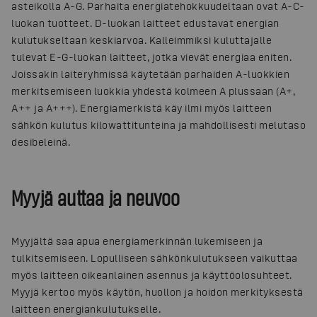
asteikolla A-G. Parhaita energiatehokkuudeltaan ovat A-C-
luokan tuotteet. D-luokan laitteet edustavat energian
kulutukseltaan keskiarvoa. Kalleimmiksi kuluttajalle
tulevat E-G-luokan laitteet, jotka vievät energiaa eniten.
Joissakin laiteryhmissä käytetään parhaiden A-luokkien
merkitsemiseen luokkia yhdestä kolmeen A plussaan (A+,
A++ ja A+++). Energiamerkistä käy ilmi myös laitteen
sähkön kulutus kilowattitunteina ja mahdollisesti melutaso
desibeleinä.
Myyjä auttaa ja neuvoo
Myyjältä saa apua energiamerkinnän lukemiseen ja
tulkitsemiseen. Lopulliseen sähkönkulutukseen vaikuttaa
myös laitteen oikeanlainen asennus ja käyttöolosuhteet.
Myyjä kertoo myös käytön, huollon ja hoidon merkityksestä
laitteen energiankulutukselle.