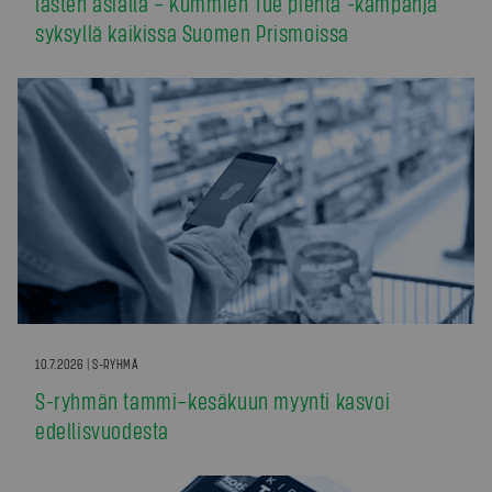
lasten asialla – Kummien Tue pientä -kampanja
syksyllä kaikissa Suomen Prismoissa
10.7.2026 | S-RYHMÄ
S-ryhmän tammi–kesäkuun myynti kasvoi
edellisvuodesta