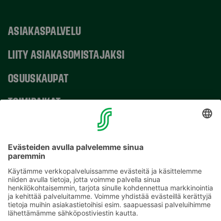
ASIAKASPALVELU
LIITY ASIAKASOMISTAJAKSI
OSUUSKAUPAT
TOIMIPAIKAT
YHTEYSTIEDOT
Sähköpostiosoitteet S-ryhmässä ovat muotoa
etunimi.sukunimi@sok.fi