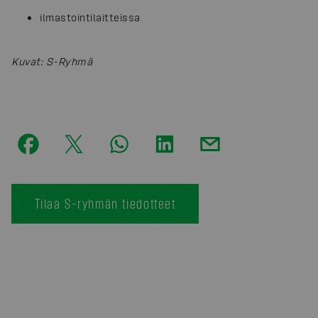
ilmastointilaitteissa
Kuvat
:
S-Ryhmä
Tilaa S-ryhmän tiedotteet