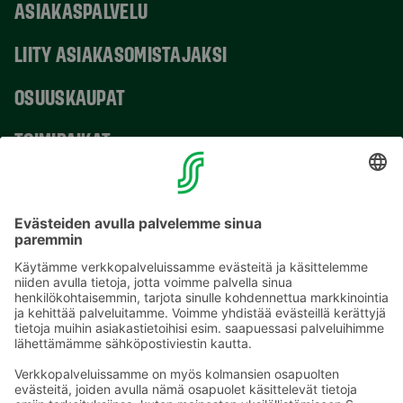
ASIAKASPALVELU
LIITY ASIAKASOMISTAJAKSI
OSUUSKAUPAT
TOIMIPAIKAT
YHTEYSTIEDOT
Sähköpostiosoitteet S-ryhmässä ovat muotoa
etunimi.sukunimi@sok.fi
Seuraa meitä
: