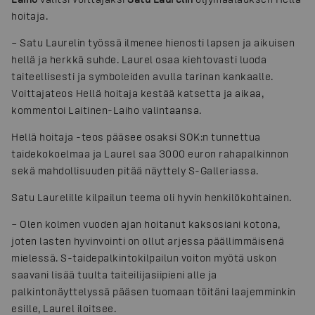
hoitaja.
– Satu Laurelin työssä ilmenee hienosti lapsen ja aikuisen
hellä ja herkkä suhde. Laurel osaa kiehtovasti luoda
taiteellisesti ja symboleiden avulla tarinan kankaalle.
Voittajateos Hellä hoitaja kestää katsetta ja aikaa,
kommentoi Laitinen-Laiho valintaansa.
Hellä hoitaja -teos pääsee osaksi SOK:n tunnettua
taidekokoelmaa ja Laurel saa 3000 euron rahapalkinnon
sekä mahdollisuuden pitää näyttely S-Galleriassa.
Satu Laurelille kilpailun teema oli hyvin henkilökohtainen.
– Olen kolmen vuoden ajan hoitanut kaksosiani kotona,
joten lasten hyvinvointi on ollut arjessa päällimmäisenä
mielessä. S-taidepalkintokilpailun voiton myötä uskon
saavani lisää tuulta taiteilijasiipieni alle ja
palkintonäyttelyssä pääsen tuomaan töitäni laajemminkin
esille, Laurel iloitsee.