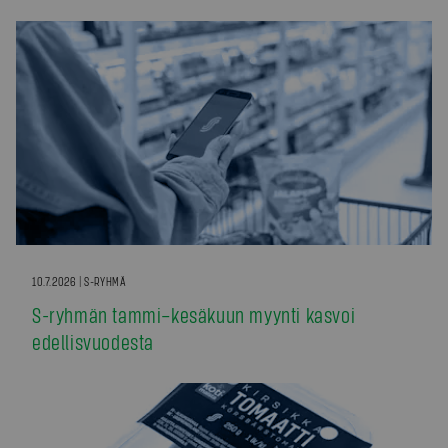
10.7.2026 | S-RYHMÄ
S-ryhmän tammi–kesäkuun myynti kasvoi
edellisvuodesta