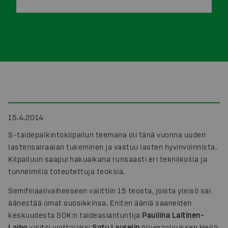
15.4.2014
S-taidepalkintokilpailun teemana oli tänä vuonna uuden
lastensairaalan tukeminen ja vastuu lasten hyvinvoinnista.
Kilpailuun saapui hakuaikana runsaasti eri tekniikoilla ja
tunnelmilla toteutettuja teoksia.
Semifinaalivaiheeseen valittiin 15 teosta, joista yleisö sai
äänestää omat suosikkinsa. Eniten ääniä saaneiden
keskuudesta SOK:n taideasiantuntija
Pauliina Laitinen-
Laiho
valitsi voittajaksi
Satu Laurelin
öljymaalauksen Hellä