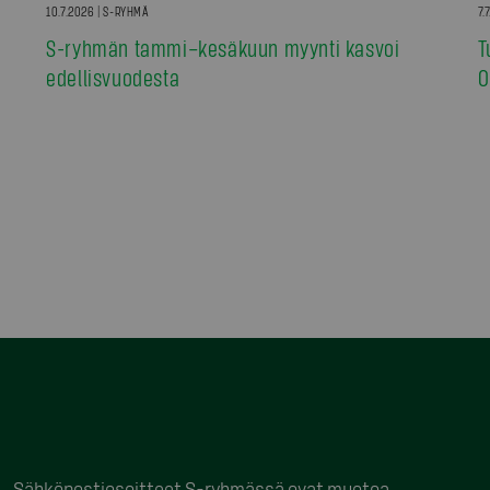
10.7.2026 | S-RYHMÄ
7.
S-ryhmän tammi–kesäkuun myynti kasvoi
T
edellisvuodesta
0
Sähköpostiosoitteet S-ryhmässä ovat muotoa