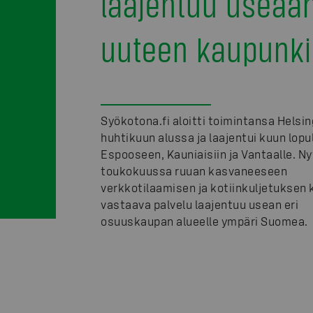
laajentuu useaa
uuteen kaupunki
Syökotona.fi aloitti toimintansa Helsin
huhtikuun alussa ja laajentui kuun lopu
Espooseen, Kauniaisiin ja Vantaalle. Ny
toukokuussa ruuan kasvaneeseen
verkkotilaamisen ja kotiinkuljetuksen
vastaava palvelu laajentuu usean eri
osuuskaupan alueelle ympäri Suomea.