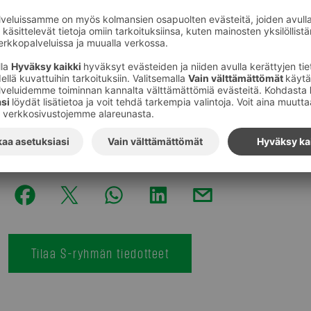
Tuomo Keskinen lupaa.
Palvelu halutaan tuoda mahdollisimman monen ulottuvill
8,90 eurosta. Asiakasomistaja saa tilauksestaan lisäks
Syökotona.fi palvelee osoitteessa:
https://syokotona.f
Kuvat
:
Mikko Mäntyniemi
Tilaa S-ryhmän tiedotteet