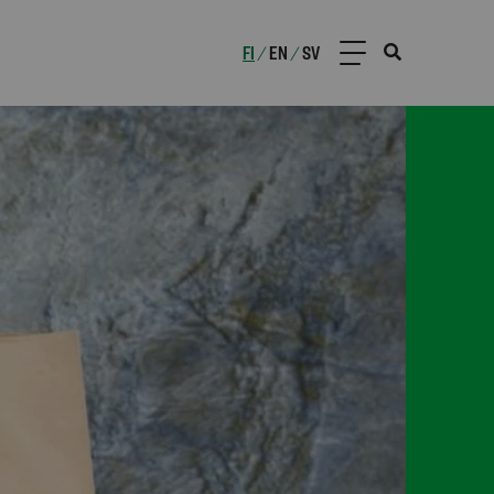
FI
EN
SV
/
/