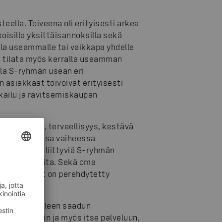
eella. Toiveena oli erityisesti arkea
oisilla yksittäisannoksilla sekä
lla useammalle tai vaikkapa yhdelle
i tilata myös kerralla useamman
lla S-ryhmän usean eri
 asiakkaat toivoivat erityisesti
ailu ja ravitsemiskaupan
en tuoreus, terveellisyys, kestävä
lun jokaisessa vaiheessa
llisuuteen liittyviä S-ryhmän
tarkkoja ohjeita. Sekä oma
työntekijät on perehdytetty
ikoimaa edelleen saadun
 tuoteryhmiin ja myös itse palveluun,