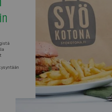
n
in
gistä
lla
t
 kysyntään