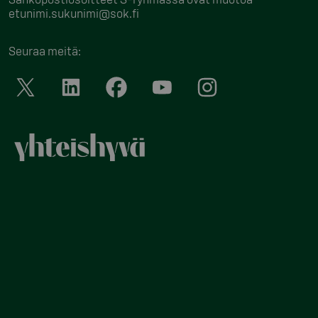
etunimi.sukunimi@sok.fi
Seuraa meitä
: