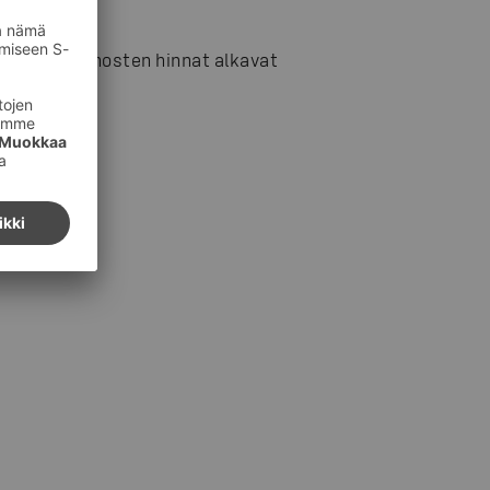
e, joten annosten hinnat alkavat
i Bonusta.
i/