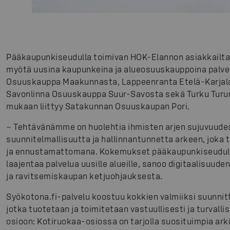
Pääkaupunkiseudulla toimivan HOK-Elannon asiakkailta
myötä uusina kaupunkeina ja alueosuuskauppoina palvelun
Osuuskauppa Maakunnasta, Lappeenranta Etelä-Karjala
Savonlinna Osuuskauppa Suur-Savosta sekä Turku Turun
mukaan liittyy Satakunnan Osuuskaupan Pori.
− Tehtävänämme on huolehtia ihmisten arjen sujuvuud
suunnitelmallisuutta ja hallinnantunnetta arkeen, joka 
ja ennustamattomana. Kokemukset pääkaupunkiseudulla o
laajentaa palvelua uusille alueille, sanoo digitaalisuude
ja ravitsemiskaupan ketjuohjauksesta.
Syökotona.fi-palvelu koostuu kokkien valmiiksi suunni
jotka tuotetaan ja toimitetaan vastuullisesti ja turvalli
osioon: Kotiruokaa-osiossa on tarjolla suosituimpia ark