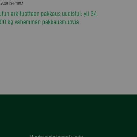
7.2026 | S-RYHMÄ
utun arkituotteen pakkaus uudistui: yli 34
00 kg vähemmän pakkausmuovia
Muuta evästeasetuksia