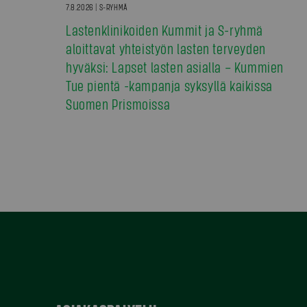
7.8.2026 | S-RYHMÄ
Lastenklinikoiden Kummit ja S-ryhmä
aloittavat yhteistyön lasten terveyden
hyväksi: Lapset lasten asialla – Kummien
Tue pientä -kampanja syksyllä kaikissa
Suomen Prismoissa