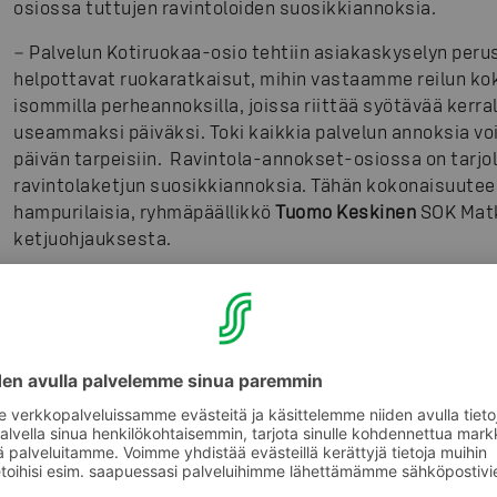
osiossa tuttujen ravintoloiden suosikkiannoksia.
− Palvelun Kotiruokaa-osio tehtiin asiakaskyselyn perust
helpottavat ruokaratkaisut, mihin vastaamme reilun kok
isommilla perheannoksilla, joissa riittää syötävää kerra
useammaksi päiväksi. Toki kaikkia palvelun annoksia vo
päivän tarpeisiin. Ravintola-annokset-osiossa on tarjo
ravintolaketjun suosikkiannoksia. Tähän kokonaisuuteen
hampurilaisia, ryhmäpäällikkö
Tuomo Keskinen
SOK Matk
ketjuohjauksesta.
Annosten suunnittelussa huomioidaan aina raaka-aineid
tuotanto- ja hankintatapa sekä kotimaisuusaste. Palve
noudatetaan muun muassa hygieniaan ja elintarviketurva
yhteisiä vastuullisuusperiaatteita ja niistä johdettuja 
henkilökunta että mukana olevien yhteistyökumppanien 
ohjeistuksiin.
− Kun palvelu nyt laajentuu, lähdemme kehittämään val
asiakaspalautteen perusteella. Kehitystä tulee kaikkiin