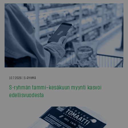
10.7.2026 | S-RYHMÄ
S-ryhmän tammi–kesäkuun myynti kasvoi
edellisvuodesta