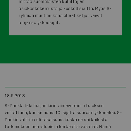
mittaa suomalaisten kuluttajien
asiakaskokemusta ja -uskollisuutta. Myös S-
ryhmän muut mukana olleet ketjut veivät
alojensa ykkössijat.
18.9.2013
S-Pankki teki hurjan kirin viimevuotisiin tuloksiin
verrattuna, kun se nousi 10. sijalta suoraan ykköseksi. S-
Pankin valttina oli tasaisuus, koska se sai kaikista
tutkimuksen osa-alueista korkeat arvosanat. Nämä