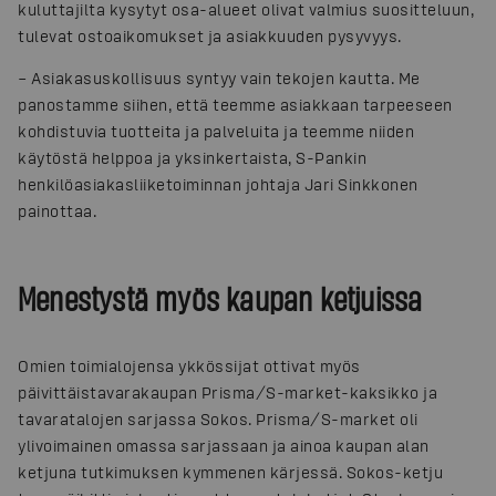
kuluttajilta kysytyt osa-alueet olivat valmius suositteluun,
tulevat ostoaikomukset ja asiakkuuden pysyvyys.
– Asiakasuskollisuus syntyy vain tekojen kautta. Me
panostamme siihen, että teemme asiakkaan tarpeeseen
kohdistuvia tuotteita ja palveluita ja teemme niiden
käytöstä helppoa ja yksinkertaista, S-Pankin
henkilöasiakasliiketoiminnan johtaja Jari Sinkkonen
painottaa.
Menestystä myös kaupan ketjuissa
Omien toimialojensa ykkössijat ottivat myös
päivittäistavarakaupan Prisma/S-market-kaksikko ja
tavaratalojen sarjassa Sokos. Prisma/S-market oli
ylivoimainen omassa sarjassaan ja ainoa kaupan alan
ketjuna tutkimuksen kymmenen kärjessä. Sokos-ketju