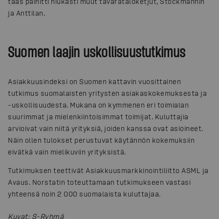
taas päihitti niukasti muut tavarataloketjut, Stockmannin
ja Anttilan.
Suomen laajin uskollisuustutkimus
Asiakkuusindeksi on Suomen kattavin vuosittainen
tutkimus suomalaisten yritysten asiakaskokemuksesta ja
-uskollisuudesta. Mukana on kymmenen eri toimialan
suurimmat ja mielenkiintoisimmat toimijat. Kuluttajia
arvioivat vain niitä yrityksiä, joiden kanssa ovat asioineet.
Näin ollen tulokset perustuvat käytännön kokemuksiin
eivätkä vain mielikuviin yrityksistä.
Tutkimuksen teettivät Asiakkuusmarkkinointiliitto ASML ja
Avaus. Norstatin toteuttamaan tutkimukseen vastasi
yhteensä noin 2 000 suomalaista kuluttajaa.
Kuvat
:
S-Ryhmä