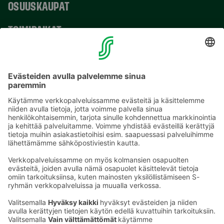
OSUUSKAUPAT
TOIMIPAIKAT
YHTEYSTIEDOT
Sähköpostiosoitteet S-ryhmässä ovat muotoa
etunimi.sukunimi@sok.fi
Seuraa meitä
: