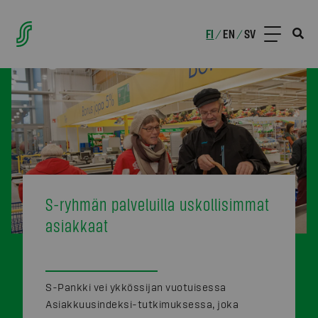
FI
EN
SV
/
/
S-ryhmän palveluilla uskollisimmat
asiakkaat
S-Pankki vei ykkössijan vuotuisessa
Asiakkuusindeksi-tutkimuksessa, joka