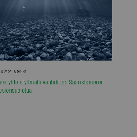
.6.2026 | S-RYHMÄ
usi yhteistyömalli vauhdittaa Saaristomeren
esiensuojelua