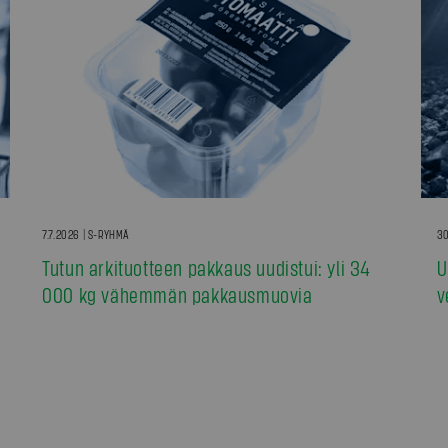
7.7.2026 | S-RYHMÄ
30
Tutun arkituotteen pakkaus uudistui: yli 34
U
000 kg vähemmän pakkausmuovia
v