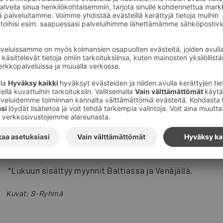
29,6
-
5,0
Muut
116,2
6,4
S-ryhmä yhteensä
2566,6
2,2
*
Lukuun sisältyy myynnit Baltiassa ja Venäjällä.
Kuvat
:
S-Ryhmä