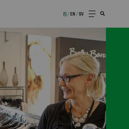
FI
EN
SV
/
/