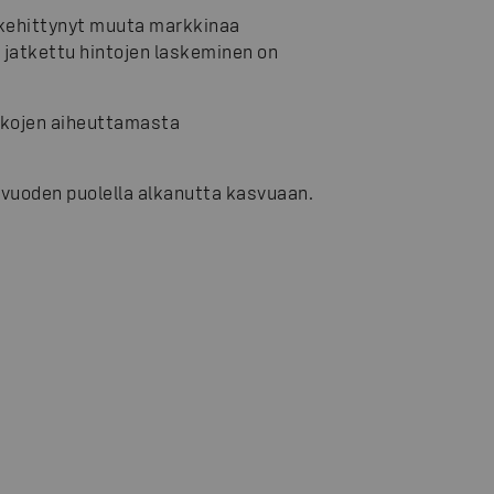
kehittynyt muuta markkinaa
 jatkettu hintojen laskeminen on
ikojen aiheuttamasta
e vuoden puolella alkanutta kasvuaan.