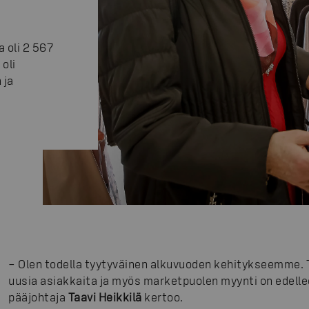
a oli 2 567
oli
 ja
– Olen todella tyytyväinen alkuvuoden kehitykseemme. 
uusia asiakkaita ja myös marketpuolen myynti on edell
pääjohtaja
Taavi Heikkilä
kertoo.