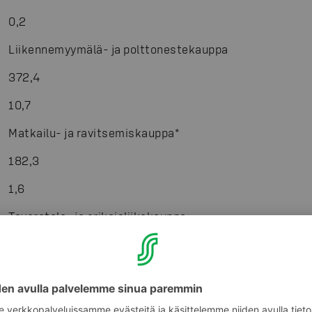
0,2
Liikennemyymälä- ja polttonestekauppa
372,4
10,7
Matkailu- ja ravitsemiskauppa
*
182,3
1,6
Tavaratalo- ja erikoisliikekauppa
70,9
11,0
Rautakauppa