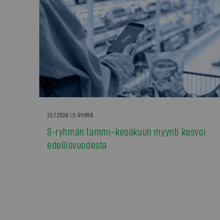
10.7.2026 | S-RYHMÄ
S-ryhmän tammi–kesäkuun myynti kasvoi
edellisvuodesta