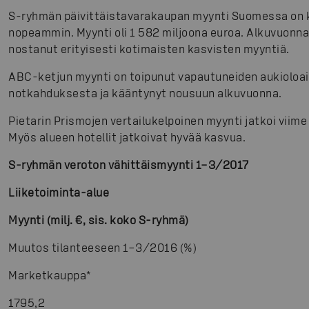
S-ryhmän päivittäistavarakaupan myynti Suomessa on 
nopeammin. Myynti oli 1 582 miljoona euroa. Alkuvuonna
nostanut erityisesti kotimaisten kasvisten myyntiä.
ABC-ketjun myynti on toipunut vapautuneiden aukioloa
notkahduksesta ja kääntynyt nousuun alkuvuonna.
Pietarin Prismojen vertailukelpoinen myynti jatkoi viim
Myös alueen hotellit jatkoivat hyvää kasvua.
S-ryhmän veroton vähittäismyynti 1–3/2017
Liiketoiminta-alue
Myynti (milj. €, sis. koko S-ryhmä)
Muutos tilanteeseen 1–3/2016 (%)
Marketkauppa
*
1795,2