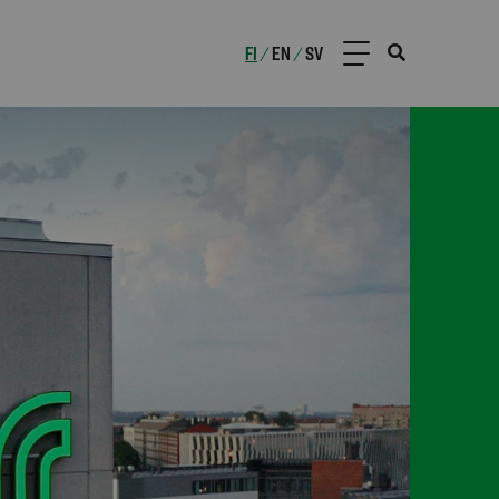
FI
EN
SV
/
/