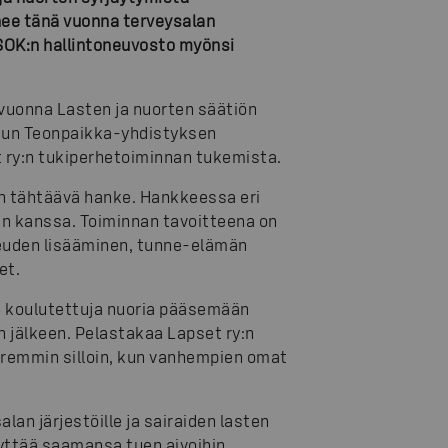
nee tänä vuonna terveysalan
. SOK:n hallintoneuvosto myönsi
vuonna Lasten ja nuorten säätiön
tun Teonpaikka-yhdistyksen
 ry:n tukiperhetoiminnan tukemista.
n tähtäävä hanke. Hankkeessa eri
ten kanssa. Toiminnan tavoitteena on
keuden lisääminen, tunne-elämän
et.
 koulutettuja nuoria pääsemään
 jälkeen. Pelastakaa Lapset ry:n
aremmin silloin, kun vanhempien omat
an järjestöille ja sairaiden lasten
yttää saamansa tuen aivoihin,