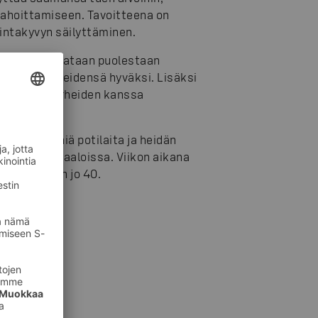
rahoittamiseen. Tavoitteena on
intakyvyn säilyttäminen.
ma tuki ohjataan puolestaan
eidän perheidensä hyväksi. Lisäksi
 nuorten perheiden kanssa
duttaen pieniä potilaita ja heidän
lisissa sairaaloissa. Viikon aikana
ohtoreita on jo 40.
Tuki ry:tä.