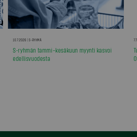
10.7.2026 | S-RYHMÄ
7.
S-ryhmän tammi–kesäkuun myynti kasvoi
T
edellisvuodesta
0