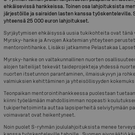
ehkäisevissä hankkeissa. Toinen osa lahjoituksista me
järjestöille ja sairaiden lasten kanssa työskenteleville
yhteensä 25 000 euron lahjoitukset.
Syrjäytymisen ehkäisyssä uusia tukikohteita ovat tänä 
Myrsky-hanke ja Arvojen Akatemian yhteyteen peruste
mentorointihanke. Lisäksi jatkamme Pelastakaa Lapset
Myrsky-hanke on valtakunnallinen nuorten osallisuutee
alojen taiteilijat tekevät taideprojekteja yhdessä nuor
nuorten itsetunnon parantaminen, ilmaisukyvyn ja roh
valmiuksien kehittäminen ja yhteisöllisyyden kokemuks
Teonpaikan mentorointihankkeessa puolestaan tuetaan
kiinni työelämään mahdollisimman nopeasti koulutuksen
tukiperhetoiminta auttaa lapsiperheitä selviytymään p
voimavarat ovat heikentyneet.
Noin puolet S-ryhmän joululahjoituksista menee terveysal
kanssa työskenteleville tahoille. Suomen aivosäätiö kä