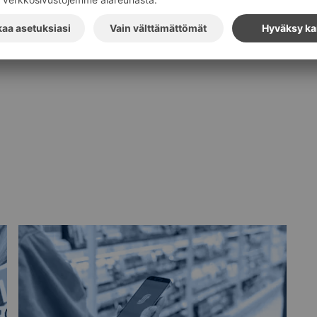
Tilaa S-ryhmän tiedotteet