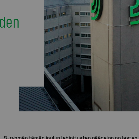
iden
S-ryhmän tämän joulun lahjoitusten pääpaino on lasten 