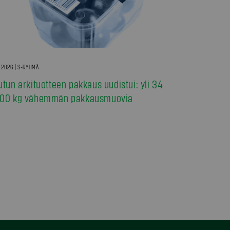
7.2026 | S-RYHMÄ
utun arkituotteen pakkaus uudistui: yli 34
00 kg vähemmän pakkausmuovia