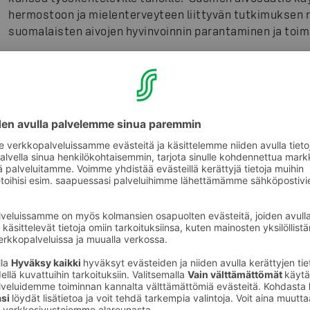
hermostoon ja mielenterveyteen liittyvän tutkimuksen 
suomalaisten aivojen hyvinvoinnin parantaminen ja toim
Jaatinen – vammaisperheiden monitoimikeskus ry:n saa
toimintaan Suomen vammaisten lasten ja nuorten sekä h
tukea käytetään kamerunilaisten vammaisten lasten ja
toteutettavaan kehitysyhteistyöprojektiin.
Sairaalaklovnien artistit kiertävät lastenosastoilla ilah
omaisiaan. Klovnit vierailevat kaikissa Suomen yliopistol
klovnikiertuepäiviä on kymmenen ja koulutettuja klovnit
Edellisten lisäksi SOK tukee edelleen Maanpuolustuksen 