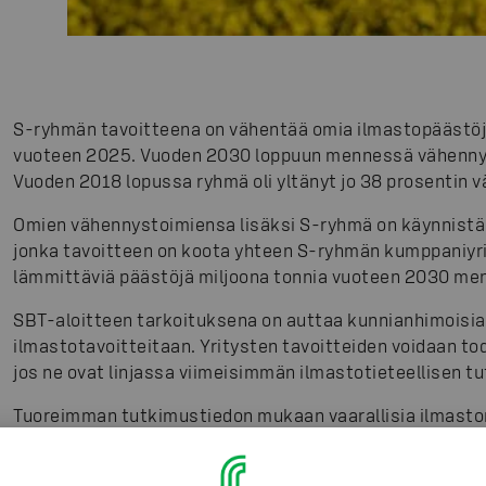
S-ryhmän tavoitteena on vähentää omia ilmastopäästöj
vuoteen 2025. Vuoden 2030 loppuun mennessä vähennyst
Vuoden 2018 lopussa ryhmä oli yltänyt jo 38 prosentin
Omien vähennystoimiensa lisäksi S-ryhmä on käynnistä
jonka tavoitteen on koota yhteen S-ryhmän kumppaniyr
lämmittäviä päästöjä miljoona tonnia vuoteen 2030 me
SBT-aloitteen tarkoituksena on auttaa kunnianhimoisia
ilmastotavoitteitaan. Yritysten tavoitteiden voidaan to
jos ne ovat linjassa viimeisimmän ilmastotieteellisen 
Tuoreimman tutkimustiedon mukaan vaarallisia ilmastom
jos ilmaston maailmanlaajuinen lämpeneminen rajoitetaa
jos samalla tavoitellaan muutoksen pitämistä alle 1,5 a