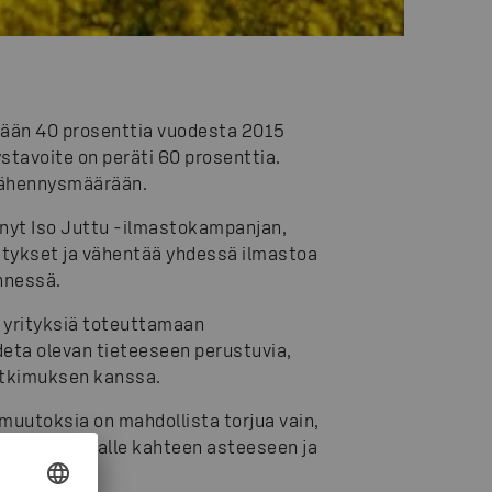
ään 40 prosenttia vuodesta 2015
avoite on peräti 60 prosenttia.
 vähennysmäärään.
nyt Iso Juttu -ilmastokampanjan,
itykset ja vähentää yhdessä ilmastoa
nnessä.
 yrityksiä toteuttamaan
deta olevan tieteeseen perustuvia,
tutkimuksen kanssa.
uutoksia on mahdollista torjua vain,
n selvästi alle kahteen asteeseen ja
steessa.