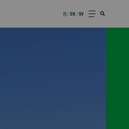
FI
EN
SV
/
/