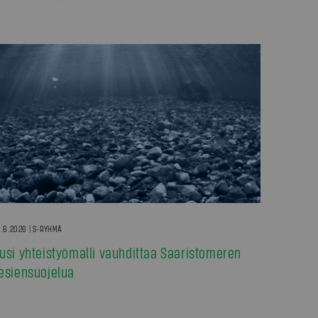
.6.2026 | S-RYHMÄ
usi yhteistyömalli vauhdittaa Saaristomeren
esiensuojelua