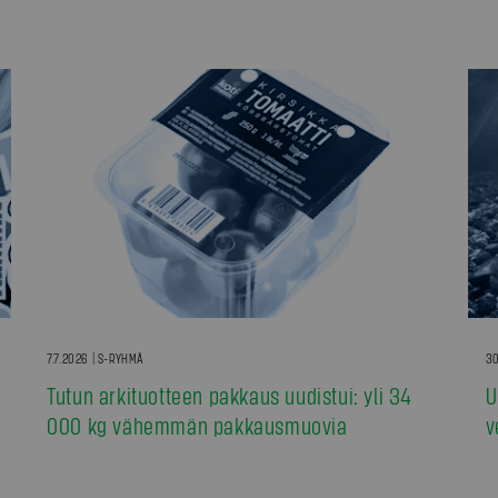
7.7.2026 | S-RYHMÄ
30
Tutun arkituotteen pakkaus uudistui: yli 34
U
000 kg vähemmän pakkausmuovia
v