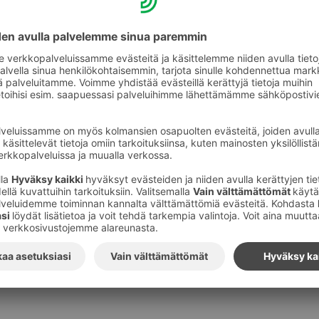
Kuvat
:
S-Ryhmä
Tilaa S-ryhmän tiedotteet