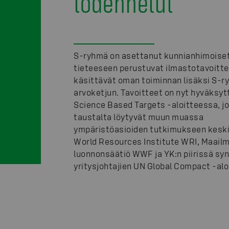
todennetut
S-ryhmä on asettanut kunnianhimoiset
tieteeseen perustuvat ilmastotavoitte
käsittävät oman toiminnan lisäksi S-
arvoketjun. Tavoitteet on nyt hyväksyt
Science Based Targets -aloitteessa, j
taustalta löytyvät muun muassa
ympäristöasioiden tutkimukseen keski
World Resources Institute WRI, Maail
luonnonsäätiö WWF ja YK:n piirissä sy
yritysjohtajien UN Global Compact -alo