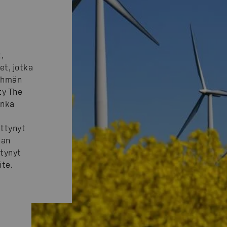
,
et, jotka
ryhmän
ty The
onka
ttynyt
man
ntynyt
ite.