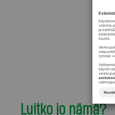
Luitko jo nämä?