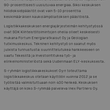
90-prosenttisesti uusiutuvaa energiaa. Siksi keskuksen
hiilidioksidipäästöt ovat vain 5–10 prosenttia
keskimääräisen kaukolämpölaitoksen päästöistä.
Logistiikkakeskuksen energiajärjestelmän kehitystyössä
ovat SOK Kiinteistötoimintojen ohella olleet keskeisesti
mukana Fortum Energiaratkaisut Oy ja Geologian
tutkimuskeskus. Tekninen kehitystyö on saanut myös
julkista tunnustusta: suunnittelutukea hankkeeseen on
saatu Tekesiltä ja investointitukea työ- ja
elinkeinoministeriöstä sekä Uudenmaan ELY-keskuksesta.
S-ryhmän logistiikkakeskukset Oy:n toteuttama
logistiikkakeskus otetaan käyttöön vuonna 2012 ja se
työllistää valmistuttuaan noin 400 henkeä. Keskuksen
käyttäjä on koko S-ryhmää palveleva Inex Partners Oy.