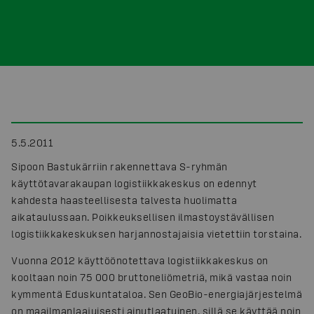
5.5.2011
Sipoon Bastukärriin rakennettava S-ryhmän
käyttötavarakaupan logistiikkakeskus on edennyt
kahdesta haasteellisesta talvesta huolimatta
aikataulussaan. Poikkeuksellisen ilmastoystävällisen
logistiikkakeskuksen harjannostajaisia vietettiin torstaina.
Vuonna 2012 käyttöönotettava logistiikkakeskus on
kooltaan noin 75 000 bruttoneliömetriä, mikä vastaa noin
kymmentä Eduskuntataloa. Sen GeoBio-energiajärjestelmä
on maailmanlaajuisesti ainutlaatuinen, sillä se käyttää noin