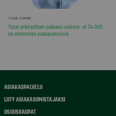
7.7.2026 | S-RYHMÄ
Tutun arkituotteen pakkaus uudistui: yli 34 000
kg vähemmän pakkausmuovia
ASIAKASPALVELU
LIITY ASIAKASOMISTAJAKSI
OSUUSKAUPAT