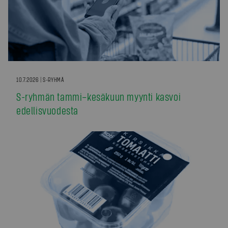
10.7.2026 | S-RYHMÄ
S-ryhmän tammi–kesäkuun myynti kasvoi
edellisvuodesta