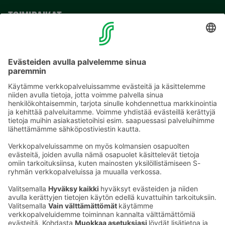
TOIMIPAIKAT
YHTEYSTIEDOT
Sähköpostiosoitteet S-ryhmässä ovat muotoa
etunimi.sukunimi@sok.fi
Seuraa meitä
: