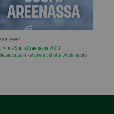
6.2026 | S-RYHMÄ
-ryhmä SuomiAreenassa 2026:
ulevaisuuteen katsovaa puhetta työelämästä