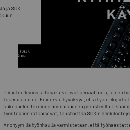
la ja SOK
skuun
− Vastuullisuus ja tasa-arvo ovat periaatteita, joiden 
tekemisiämme. Emme voi hyväksyä, että työntekijöitä tai 
sukupuolen tai muun ominaisuuden perusteella. Osaami
työntekoon ratkaisevat, taustoittaa SOK:n henkilöstöj
Anonyymillä työnhaulla varmistetaan, että työhaastatte