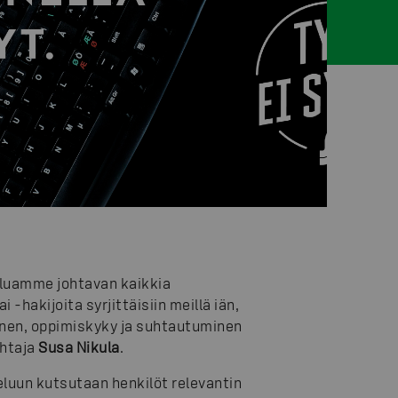
haluamme johtavan kaikkia
-hakijoita syrjittäisiin meillä iän,
nen, oppimiskyky ja suhtautuminen
ohtaja
Susa Nikula
.
luun kutsutaan henkilöt relevantin