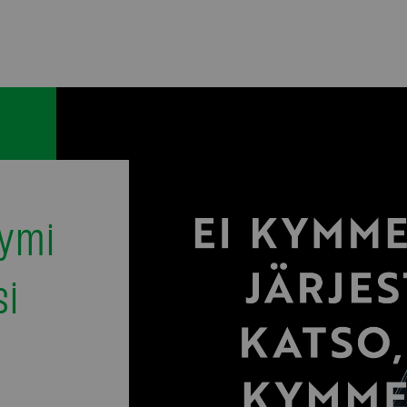
ymi
si