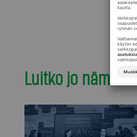
Luitko jo nämä?