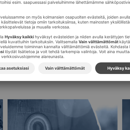
Tilaa S-ryhmän tiedotteet