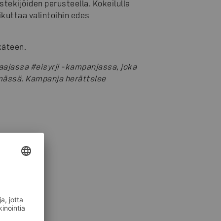
ekijöiden perusteella. Kokeilulla
ikuttaa valintoihin edes
käteen.
aajassa #eisyrji -kampanjassa, joka
mässä. Kampanja herättelee