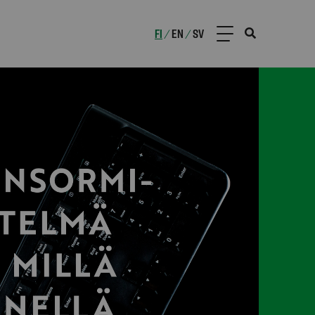
FI
EN
SV
/
/