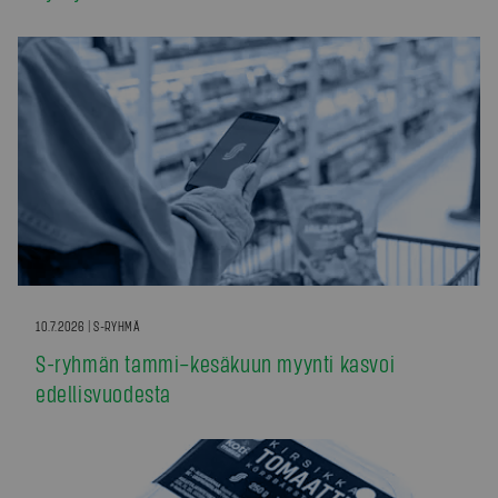
10.7.2026 | S-RYHMÄ
S-ryhmän tammi–kesäkuun myynti kasvoi
edellisvuodesta