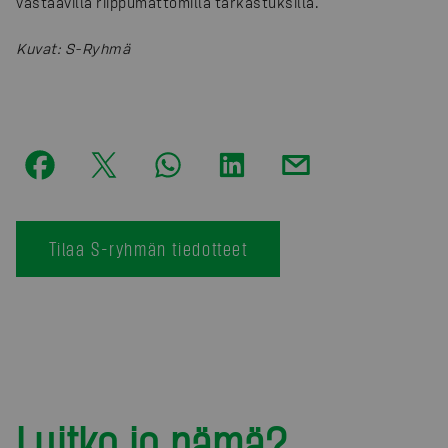
vastaavilla riippumattomilla tarkastuksilla.
Kuvat
:
S-Ryhmä
Tilaa S-ryhmän tiedotteet
Luitko jo nämä?