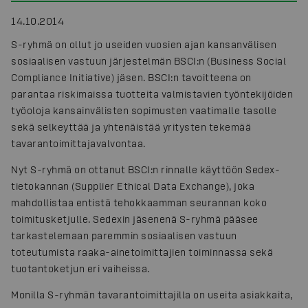
14.10.2014
S-ryhmä on ollut jo useiden vuosien ajan kansanvälisen
sosiaalisen vastuun järjestelmän BSCI:n (Business Social
Compliance Initiative) jäsen. BSCI:n tavoitteena on
parantaa riskimaissa tuotteita valmistavien työntekijöiden
työoloja kansainvälisten sopimusten vaatimalle tasolle
sekä selkeyttää ja yhtenäistää yritysten tekemää
tavarantoimittajavalvontaa.
Nyt S-ryhmä on ottanut BSCI:n rinnalle käyttöön Sedex-
tietokannan (Supplier Ethical Data Exchange), joka
mahdollistaa entistä tehokkaamman seurannan koko
toimitusketjulle. Sedexin jäsenenä S-ryhmä pääsee
tarkastelemaan paremmin sosiaalisen vastuun
toteutumista raaka-ainetoimittajien toiminnassa sekä
tuotantoketjun eri vaiheissa.
Monilla S-ryhmän tavarantoimittajilla on useita asiakkaita,