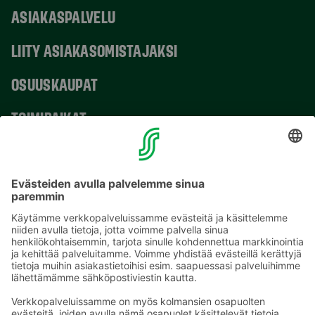
ASIAKASPALVELU
LIITY ASIAKASOMISTAJAKSI
OSUUSKAUPAT
TOIMIPAIKAT
YHTEYSTIEDOT
Sähköpostiosoitteet S-ryhmässä ovat muotoa
etunimi.sukunimi@sok.fi