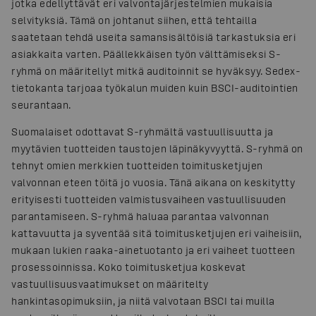
jotka edellyttävät eri valvontajärjestelmien mukaisia
selvityksiä. Tämä on johtanut siihen, että tehtailla
saatetaan tehdä useita samansisältöisiä tarkastuksia eri
asiakkaita varten. Päällekkäisen työn välttämiseksi S-
ryhmä on määritellyt mitkä auditoinnit se hyväksyy. Sedex-
tietokanta tarjoaa työkalun muiden kuin BSCI-auditointien
seurantaan.
Suomalaiset odottavat S-ryhmältä vastuullisuutta ja
myytävien tuotteiden taustojen läpinäkyvyyttä. S-ryhmä on
tehnyt omien merkkien tuotteiden toimitusketjujen
valvonnan eteen töitä jo vuosia. Tänä aikana on keskitytty
erityisesti tuotteiden valmistusvaiheen vastuullisuuden
parantamiseen. S-ryhmä haluaa parantaa valvonnan
kattavuutta ja syventää sitä toimitusketjujen eri vaiheisiin,
mukaan lukien raaka-ainetuotanto ja eri vaiheet tuotteen
prosessoinnissa. Koko toimitusketjua koskevat
vastuullisuusvaatimukset on määritelty
hankintasopimuksiin, ja niitä valvotaan BSCI tai muilla