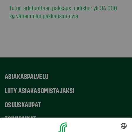
Tutun arkituotteen pakkaus uudistui: yli 34 000
kg vähemmän pakkausmuovia
ASIAKASPALVELU
LIITY ASIAKASOMISTAJAKSI
OSUUSKAUPAT
TOIMIPAIKAT