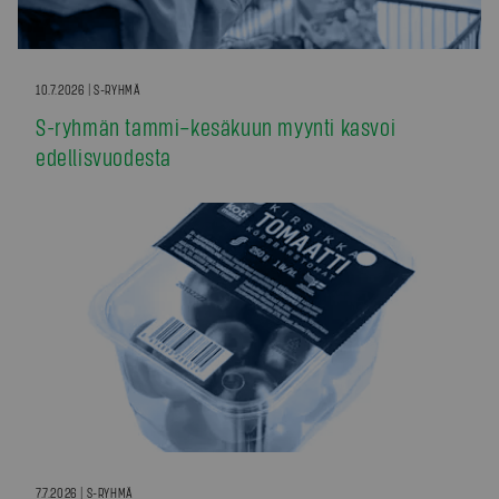
10.7.2026 | S-RYHMÄ
S-ryhmän tammi–kesäkuun myynti kasvoi
edellisvuodesta
7.7.2026 | S-RYHMÄ