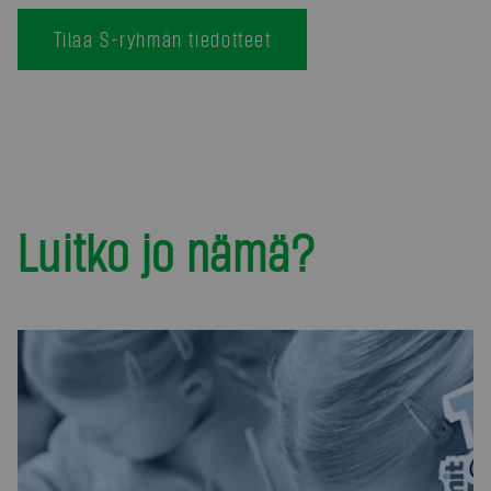
Tilaa S-ryhmän tiedotteet
Luitko jo nämä?