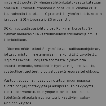
myös, että puolet S-ryhmän sähkönkulutuksesta katetaan
omalla tuulivoimatuotannolla vuonna 2016. Vuonna 2013
tuulivoimalla tuotetaan 10 prosenttia ryhmän kulutuksesta
ja vuoden 2014 lopussa jo 25 prosenttia.
SOK:n vastuullisuusjohtaja Lea Rankinen korostaa S-
ryhmän haluavan olla vastuullisuuden edelläkävijä omilla
toimialoillaan.
– Olemme määritelleet S-ryhmälle vastuullisuusohjelman,
jotta varmistamme etenemisemme kohti tätä tavoitetta.
Ohjelma rakentuu neljästä teemasta: hyvinvointia
osuustoiminnalla, henkilöstön hyvinvointi ja motivaatio,
vastuulliset tuotteet ja palvelut sekä resurssitehokkuus.
Vastuullisuusohjelmassa painotetaan muun muassa
tuotteiden jäljitettävyyttä ja alkuperän läpinäkyvyyttä,
tuotteiden valmistuksen ympäristövaikutusten sekä
työelämän oikeuksien valvontaa ja kestävien raaka-
aineiden käyttöä.