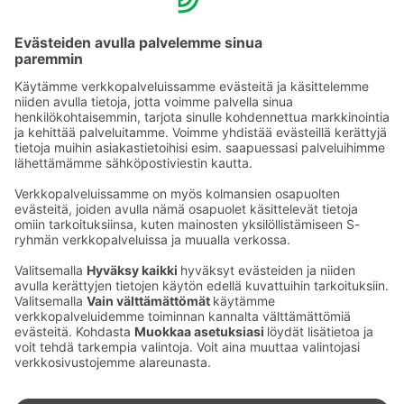
YHTEYSTIEDOT
Sähköpostiosoitteet S-ryhmässä ovat muotoa
etunimi.sukunimi@sok.fi
Seuraa meitä
: