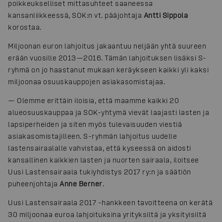
poikkeukselliset mittasuhteet saaneessa
kansanliikkeessä, SOK:n vt. pääjohtaja
Antti Sippola
korostaa.
Miljoonan euron lahjoitus jakaantuu neljään yhtä suureen
erään vuosille 2013—2016. Tämän lahjoituksen lisäksi S-
ryhmä on jo haastanut mukaan keräykseen kaikki yli kaksi
miljoonaa osuuskauppojen asiakasomistajaa.
— Olemme erittäin iloisia, että maamme kaikki 20
alueosuuskauppaa ja SOK-yhtymä vievät laajasti lasten ja
lapsiperheiden ja siten myös tulevaisuuden viestiä
asiakasomistajilleen. S-ryhmän lahjoitus uudelle
lastensairaalalle vahvistaa, että kyseessä on aidosti
kansallinen kaikkien lasten ja nuorten sairaala, iloitsee
Uusi Lastensairaala tukiyhdistys 2017 ry:n ja säätiön
puheenjohtaja
Anne Berner
.
Uusi Lastensairaala 2017 -hankkeen tavoitteena on kerätä
30 miljoonaa euroa lahjoituksina yrityksiltä ja yksityisiltä