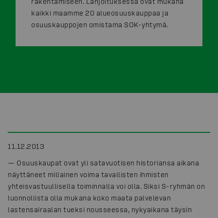
rakentamiseen. Lahjoituksessa ovat mukana
kaikki maamme 20 alueosuuskauppaa ja
osuuskauppojen omistama SOK-yhtymä.
11.12.2013
— Osuuskaupat ovat yli satavuotisen historiansa aikana
näyttäneet millainen voima tavallisten ihmisten
yhteisvastuullisella toiminnalla voi olla. Siksi S-ryhmän on
luonnollista olla mukana koko maata palvelevan
lastensairaalan tueksi nousseessa, nykyaikana täysin