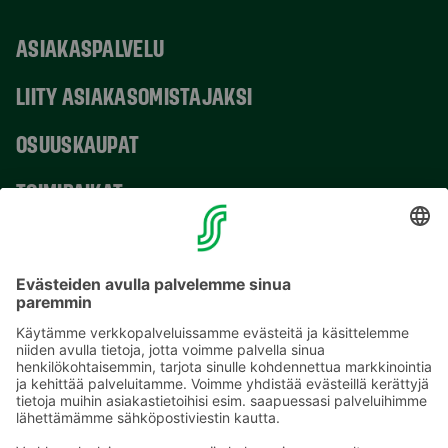
ASIAKASPALVELU
LIITY ASIAKASOMISTAJAKSI
OSUUSKAUPAT
TOIMIPAIKAT
YHTEYSTIEDOT
Sähköpostiosoitteet S-ryhmässä ovat muotoa
etunimi.sukunimi@sok.fi