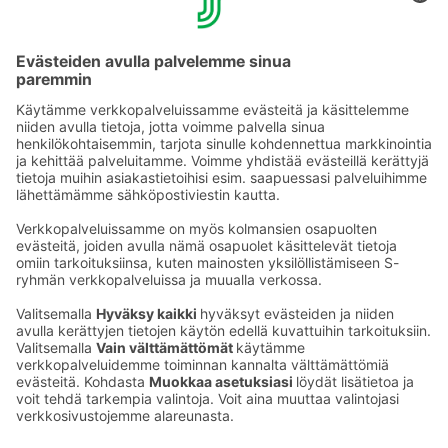
YHTEYSTIEDOT
Sähköpostiosoitteet S-ryhmässä ovat muotoa
etunimi.sukunimi@sok.fi
Seuraa meitä
: