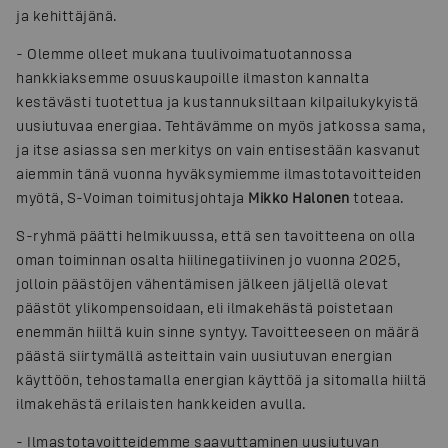
ja kehittäjänä.
- Olemme olleet mukana tuulivoimatuotannossa
hankkiaksemme osuuskaupoille ilmaston kannalta
kestävästi tuotettua ja kustannuksiltaan kilpailukykyistä
uusiutuvaa energiaa. Tehtävämme on myös jatkossa sama,
ja itse asiassa sen merkitys on vain entisestään kasvanut
aiemmin tänä vuonna hyväksymiemme ilmastotavoitteiden
myötä, S-Voiman toimitusjohtaja
Mikko Halonen
toteaa.
S-ryhmä päätti helmikuussa, että sen tavoitteena on olla
oman toiminnan osalta hiilinegatiivinen jo vuonna 2025,
jolloin päästöjen vähentämisen jälkeen jäljellä olevat
päästöt ylikompensoidaan, eli ilmakehästä poistetaan
enemmän hiiltä kuin sinne syntyy. Tavoitteeseen on määrä
päästä siirtymällä asteittain vain uusiutuvan energian
käyttöön, tehostamalla energian käyttöä ja sitomalla hiiltä
ilmakehästä erilaisten hankkeiden avulla.
- Ilmastotavoitteidemme saavuttaminen uusiutuvan