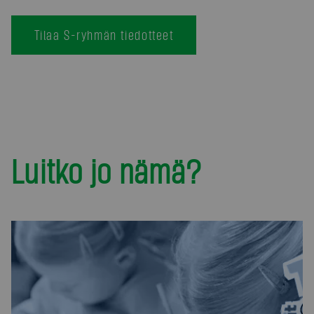
Tilaa S-ryhmän tiedotteet
Luitko jo nämä?