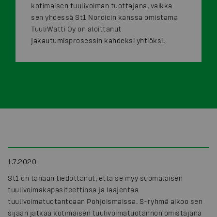
kotimaisen tuulivoiman tuottajana, vaikka
sen yhdessä St1 Nordicin kanssa omistama
TuuliWatti Oy on aloittanut
jakautumisprosessin kahdeksi yhtiöksi.
1.7.2020
St1 on tänään tiedottanut, että se myy suomalaisen
tuulivoimakapasiteettinsa ja laajentaa
tuulivoimatuotantoaan Pohjoismaissa. S-ryhmä aikoo sen
sijaan jatkaa kotimaisen tuulivoimatuotannon omistajana