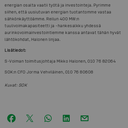
energian osalta vaatii työtä ja investointeja. Pyrimme
siihen, että uusiutuvan energian tuotantomme vastaa
sähkönkäyttöämme. Reilun 400 MW:n
tuulivoimakapasiteetti ja -hankesalkku yhdessä
aurinkovoimainvestointiemme kanssa antavat tähän hyvät
lähtökohdat, Halonen linjaa.
Lisätiedot:
S-Voiman toimitusjohtaja Mikko Halonen, 010 76 82064
SOK:n CFO Jorma Vehviläinen, 010 76 80608
Kuvat
:
SOK