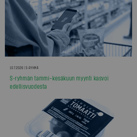
10.7.2026 | S-RYHMÄ
S-ryhmän tammi–kesäkuun myynti kasvoi
edellisvuodesta