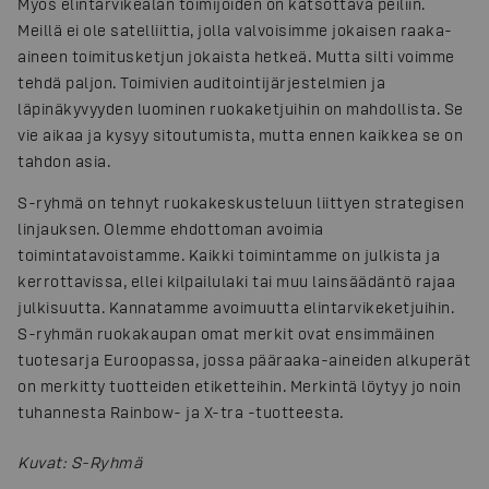
Myös elintarvikealan toimijoiden on katsottava peiliin.
Meillä ei ole satelliittia, jolla valvoisimme jokaisen raaka-
aineen toimitusketjun jokaista hetkeä. Mutta silti voimme
tehdä paljon. Toimivien auditointijärjestelmien ja
läpinäkyvyyden luominen ruokaketjuihin on mahdollista. Se
vie aikaa ja kysyy sitoutumista, mutta ennen kaikkea se on
tahdon asia.
S-ryhmä on tehnyt ruokakeskusteluun liittyen strategisen
linjauksen. Olemme ehdottoman avoimia
toimintatavoistamme. Kaikki toimintamme on julkista ja
kerrottavissa, ellei kilpailulaki tai muu lainsäädäntö rajaa
julkisuutta. Kannatamme avoimuutta elintarvikeketjuihin.
S-ryhmän ruokakaupan omat merkit ovat ensimmäinen
tuotesarja Euroopassa, jossa pääraaka-aineiden alkuperät
on merkitty tuotteiden etiketteihin. Merkintä löytyy jo noin
tuhannesta Rainbow- ja X-tra -tuotteesta.
Kuvat
:
S-Ryhmä