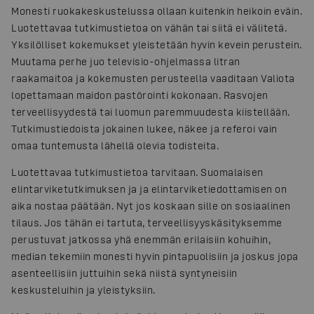
Monesti ruokakeskustelussa ollaan kuitenkin heikoin eväin.
Luotettavaa tutkimustietoa on vähän tai siitä ei välitetä.
Yksilölliset kokemukset yleistetään hyvin kevein perustein.
Muutama perhe juo televisio-ohjelmassa litran
raakamaitoa ja kokemusten perusteella vaaditaan Valiota
lopettamaan maidon pastörointi kokonaan. Rasvojen
terveellisyydestä tai luomun paremmuudesta kiistellään.
Tutkimustiedoista jokainen lukee, näkee ja referoi vain
omaa tuntemusta lähellä olevia todisteita.
Luotettavaa tutkimustietoa tarvitaan. Suomalaisen
elintarviketutkimuksen ja ja elintarviketiedottamisen on
aika nostaa päätään. Nyt jos koskaan sille on sosiaalinen
tilaus. Jos tähän ei tartuta, terveellisyyskäsityksemme
perustuvat jatkossa yhä enemmän erilaisiin kohuihin,
median tekemiin monesti hyvin pintapuolisiin ja joskus jopa
asenteellisiin juttuihin sekä niistä syntyneisiin
keskusteluihin ja yleistyksiin.