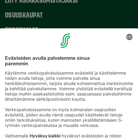
OSUUSKAUPAT
TOIMIPAIKAT
YHTEYSTIEDOT
Sähköpostiosoitteet S-ryhmässä ovat muotoa
etunimi.sukunimi@sok.fi
Seuraa meitä
: